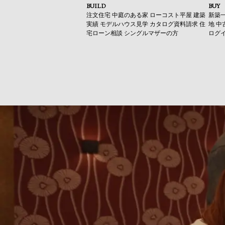
BUILD
BUY
注文住宅
中庭のある家
ローコスト平屋
建築
新築
実績
モデルハウス見学
カタログ資料請求
住
地
中
宅ローン相談
シングルマザーの方
ログ