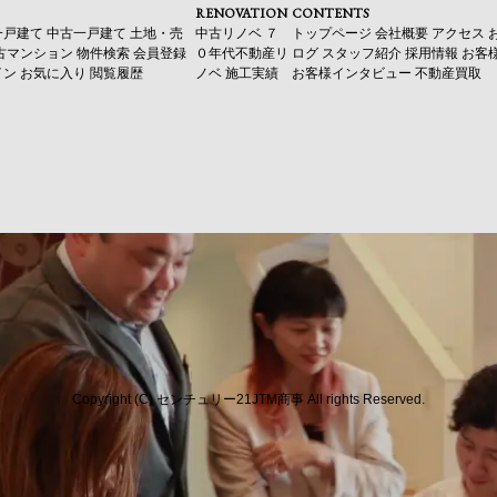
RENOVATION
CONTENTS
一戸建て
中古一戸建て
土地・売
中古リノベ
７
トップページ
会社概要
アクセス
古マンション
物件検索
会員登録
０年代不動産リ
ログ
スタッフ紹介
採用情報
お客
イン
お気に入り
閲覧履歴
ノベ
施工実績
お客様インタビュー
不動産買取
Copyright (C) センチュリー21JTM商事 All rights Reserved.