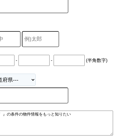
-
-
(半角数字)