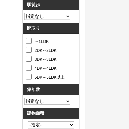
駅徒歩
間取り
～1LDK
2DK～2LDK
3DK～3LDK
4DK～4LDK
5DK～5LDK以上
築年数
建物面積