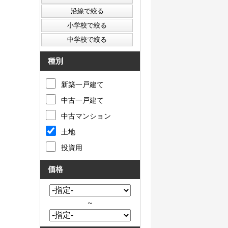
種別
新築一戸建て
中古一戸建て
中古マンション
土地
投資用
価格
～