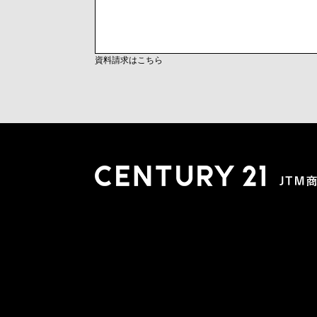
資料請求はこちら
木更津店
〒292-0804 千葉県木更津市文京４丁目１－２０
0438-38-5280
営業時間:10:00-19:00 定休日：水曜日
市原店
〒290-0056 千葉県市原市五井2448-6 パスティーク五
0436-26-4712
営業時間:10:00-19:00 定休日：水曜日
会社概要
スタッフ紹介