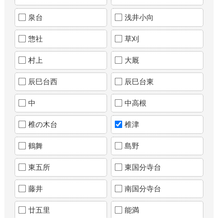
泉台
浅井小向
惣社
草刈
村上
大厩
辰巳台西
辰巳台東
中
中高根
椎の木台
椎津
鶴舞
島野
東五所
東国分寺台
藤井
南国分寺台
廿五里
能満