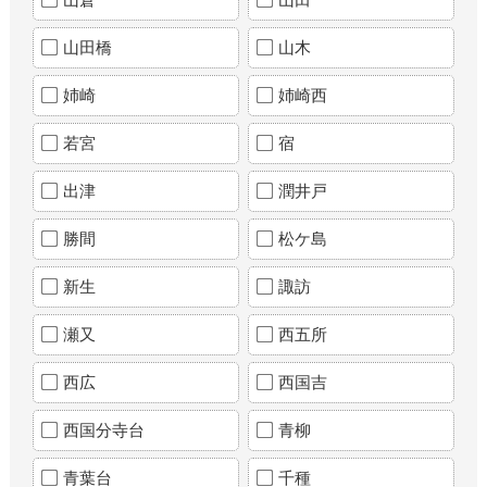
山田橋
山木
姉崎
姉崎西
若宮
宿
出津
潤井戸
勝間
松ケ島
新生
諏訪
瀬又
西五所
西広
西国吉
西国分寺台
青柳
青葉台
千種