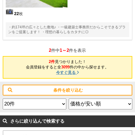
22
枚
・約174坪の広々とした敷地♪ ・一級建築士事務所だからこそできるプラ
ンをご提案します！ ・理想の暮らしをカタチに◎
2
1～2
件中
件を表示
2件
見つかりました！
会員登録をすると全
3099
件の中から探せます。
今すぐ見る
条件を絞り込む
さらに絞り込んで検索する