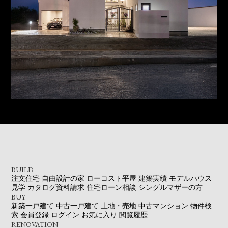
BUILD
注文住宅
自由設計の家
ローコスト平屋
建築実績
モデルハウス
見学
カタログ資料請求
住宅ローン相談
シングルマザーの方
BUY
新築一戸建て
中古一戸建て
土地・売地
中古マンション
物件検
索
会員登録
ログイン
お気に入り
閲覧履歴
RENOVATION