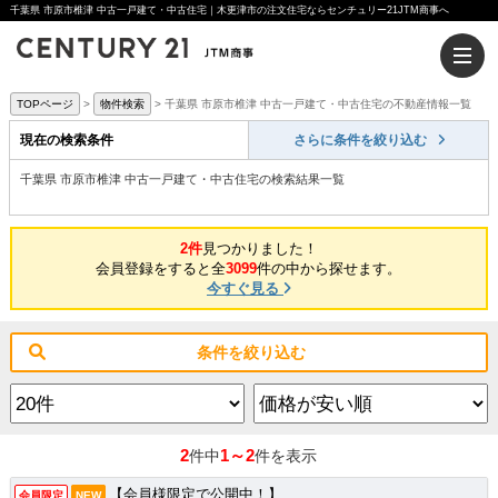
千葉県 市原市椎津 中古一戸建て・中古住宅｜木更津市の注文住宅ならセンチュリー21JTM商事へ
TOPページ
物件検索
千葉県 市原市椎津 中古一戸建て・中古住宅の不動産情報一覧
現在の検索条件
さらに条件を絞り込む
千葉県 市原市椎津 中古一戸建て・中古住宅の検索結果一覧
2件
見つかりました！
会員登録をすると全
3099
件の中から探せます。
今すぐ見る
条件を絞り込む
2
1～2
件中
件を表示
【会員様限定で公開中！】
会員限定
NEW