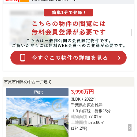
市原市椎津の中古一戸建て
3,990万円
一戸建て
3LDK / 2022年
千葉県市原市椎津
ＪＲ内房線 - 徒歩23分
建物面積
77.01㎡
土地面積
575.86㎡
(174.2坪)