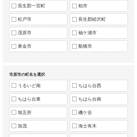
長生郡一宮町
柏市
松戸市
長生郡睦沢町
茂原市
袖ケ浦市
東金市
船橋市
市原市の町名を選択
うるいど南
ちはら台西
ちはら台東
ちはら台南
旭五所
磯ケ谷
加茂
海士有木