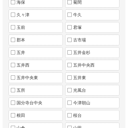
海保
菊間
久々津
牛久
玉前
君塚
郡本
古市場
五井
五井金杉
五井西
五井中央西
五井中央東
五井東
五所
光風台
国分寺台中央
今津朝山
根田
桜台
山倉
山田