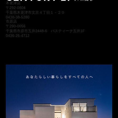
木更津店
〒292-0804
千葉県木更津市文京４丁目１－２０
0438-38-5280
市原店
〒290-0056
千葉県市原市五井2448-6 パスティーク五井1F
0436-26-4712
会社概要
アクセス
スタッフ紹介
お問合わせ