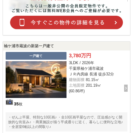
袖ケ浦市蔵波の新築一戸建て
3,780万円
一戸建て
3LDK / 2026年
千葉県袖ケ浦市蔵波
ＪＲ内房線 長浦 徒歩32分
建物面積
81.15㎡
土地面積
201.19㎡
(60.86坪)
35
枚
・ぜんぶ平屋、特別な10区画♪ ・全10区画平屋なので、圧迫感がなく開
放的な街並み♪ ・商業施設が揃う平成通りに近く、暮らしに便利な立地♪
・全居室6帖以上の間取り♪