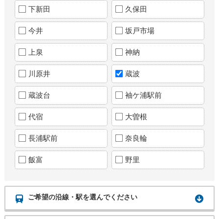
下新田
久保田
今井
坂戸市場
上泉
神納
川原井
蔵波
蔵波台
袖ケ浦駅前
代宿
大曽根
長浦駅前
奈良輪
飯富
野里
ご希望の沿線・駅を選んでください