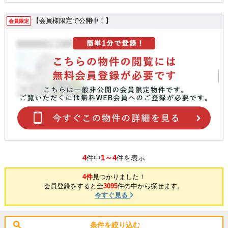
【会員様限定で公開中！】
会員限定
4
1～4
件中
件を表示
4件
見つかりました！
会員登録をすると全
3095
件の中から探せます。
今すぐ見る
条件を絞り込む