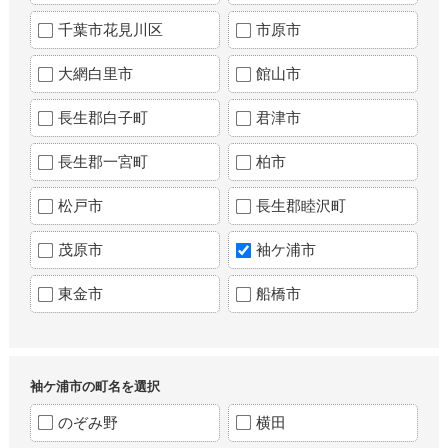
千葉市花見川区
市原市
大網白里市
館山市
長生郡白子町
君津市
長生郡一宮町
柏市
松戸市
長生郡睦沢町
茂原市
袖ケ浦市
東金市
船橋市
袖ケ浦市の町名を選択
のぞみ野
横田