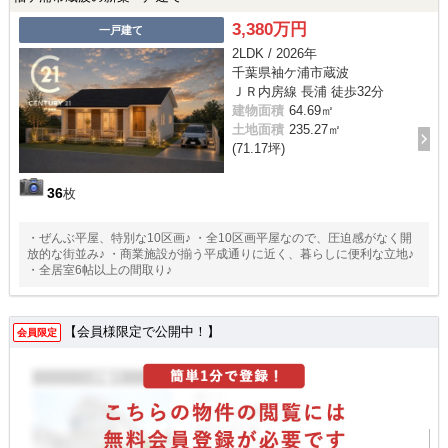
3,380万円
一戸建て
2LDK / 2026年
千葉県袖ケ浦市蔵波
ＪＲ内房線 長浦 徒歩32分
建物面積
64.69㎡
土地面積
235.27㎡
(71.17坪)
36
枚
・ぜんぶ平屋、特別な10区画♪ ・全10区画平屋なので、圧迫感がなく開
放的な街並み♪ ・商業施設が揃う平成通りに近く、暮らしに便利な立地♪
・全居室6帖以上の間取り♪
【会員様限定で公開中！】
会員限定