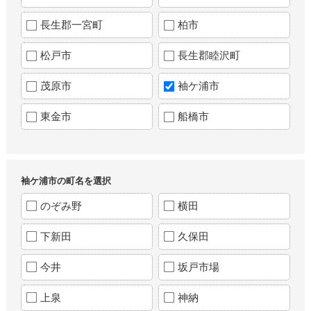
長生郡一宮町
柏市
松戸市
長生郡睦沢町
茂原市
袖ケ浦市
東金市
船橋市
袖ケ浦市の町名を選択
のぞみ野
横田
下新田
久保田
今井
坂戸市場
上泉
神納