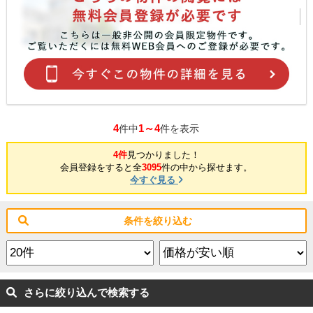
4
1～4
件中
件を表示
4件
見つかりました！
会員登録をすると全
3095
件の中から探せます。
今すぐ見る
条件を絞り込む
さらに絞り込んで検索する