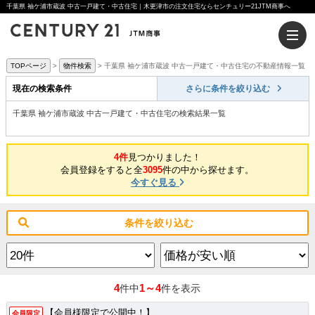
千葉県 袖ケ浦市蔵波 中古一戸建て・中古住宅｜木更津市の注文住宅ならセンチュリー21JTM商事へ
TOPページ
物件検索
千葉県 袖ケ浦市蔵波 中古一戸建て・中古住宅の不動産情報一覧
現在の検索条件
さらに条件を絞り込む
千葉県 袖ケ浦市蔵波 中古一戸建て・中古住宅の検索結果一覧
4件
見つかりました！
会員登録をすると全
3095
件の中から探せます。
今すぐ見る
条件を絞り込む
4
1～4
件中
件を表示
【会員様限定で公開中！】
会員限定