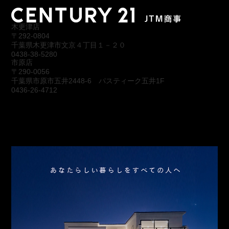
木更津店
〒292-0804
千葉県木更津市文京４丁目１－２０
0438-38-5280
市原店
〒290-0056
千葉県市原市五井2448-6 パスティーク五井1F
0436-26-4712
会社概要
アクセス
スタッフ紹介
お問合わせ