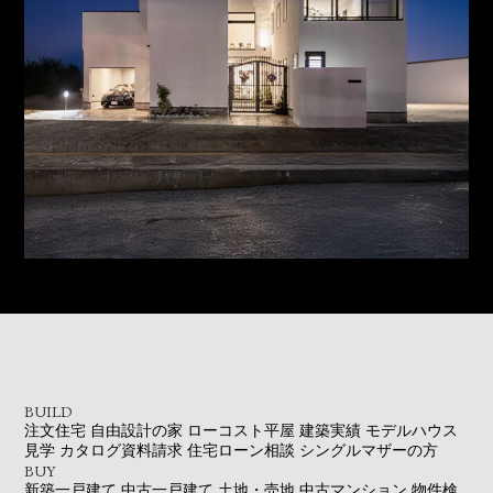
BUILD
注文住宅
自由設計の家
ローコスト平屋
建築実績
モデルハウス
見学
カタログ資料請求
住宅ローン相談
シングルマザーの方
BUY
新築一戸建て
中古一戸建て
土地・売地
中古マンション
物件検