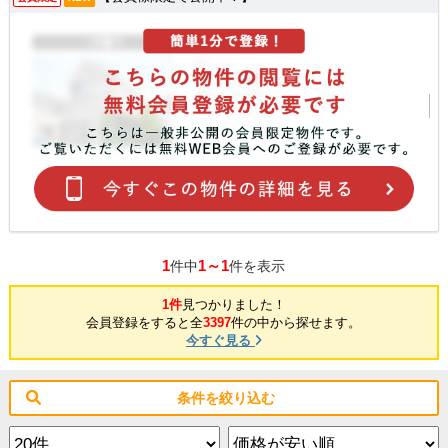
1
1～1
件中
件を表示
1件
見つかりました！
会員登録をすると全
3397
件の中から探せます。
今すぐ見る
条件を絞り込む