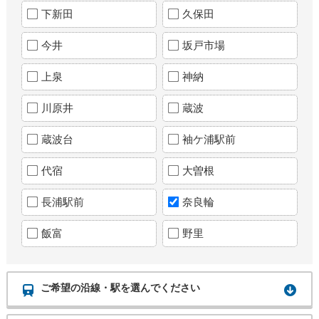
下新田
久保田
今井
坂戸市場
上泉
神納
川原井
蔵波
蔵波台
袖ケ浦駅前
代宿
大曽根
長浦駅前
奈良輪
飯富
野里
ご希望の沿線・駅を選んでください