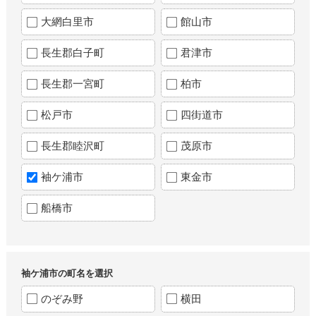
大網白里市
館山市
長生郡白子町
君津市
長生郡一宮町
柏市
松戸市
四街道市
長生郡睦沢町
茂原市
袖ケ浦市
東金市
船橋市
袖ケ浦市の町名を選択
のぞみ野
横田