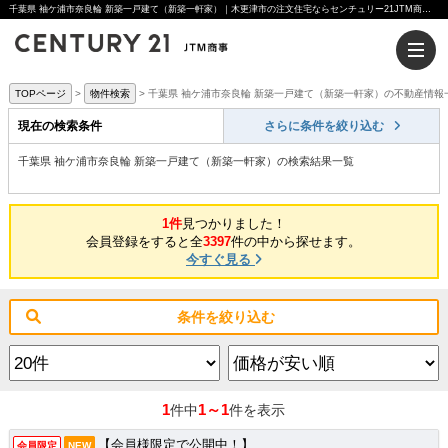
千葉県 袖ケ浦市奈良輪 新築一戸建て（新築一軒家）｜木更津市の注文住宅ならセンチュリー21JTM商事へ
TOPページ
物件検索
千葉県 袖ケ浦市奈良輪 新築一戸建て（新築一軒家）の不動産情報
現在の検索条件
さらに条件を絞り込む
千葉県 袖ケ浦市奈良輪 新築一戸建て（新築一軒家）の検索結果一覧
1件
見つかりました！
会員登録をすると全
3397
件の中から探せます。
今すぐ見る
条件を絞り込む
1
1～1
件中
件を表示
【会員様限定で公開中！】
会員限定
NEW