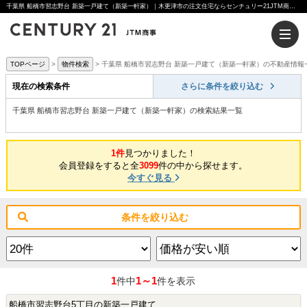
千葉県 船橋市習志野台 新築一戸建て（新築一軒家）｜木更津市の注文住宅ならセンチュリー21JTM商事へ
TOPページ
物件検索
千葉県 船橋市習志野台 新築一戸建て（新築一軒家）の不動産情報
現在の検索条件
さらに条件を絞り込む
千葉県 船橋市習志野台 新築一戸建て（新築一軒家）の検索結果一覧
1件
見つかりました！
会員登録をすると全
3099
件の中から探せます。
今すぐ見る
条件を絞り込む
1
1～1
件中
件を表示
船橋市習志野台5丁目の新築一戸建て