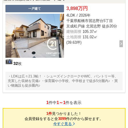
3,898万円
一戸建て
4LDK / 2026年
千葉県船橋市習志野台5丁目
京成松戸線 北習志野 徒歩20分
建物面積
105.37㎡
土地面積
131.02㎡
(39.63坪)
32
枚
・LDKは広々21.3帖！ ・シューズインクロークやWIC、パントリー等、
充実した収納を完備♪ ・保育園や小学校、中学校まで徒歩5分圏内♪ ・買
い物施設も徒歩圏内♪
1
1～1
件中
件を表示
1件
見つかりました！
会員登録をすると全
3099
件の中から探せます。
今すぐ見る