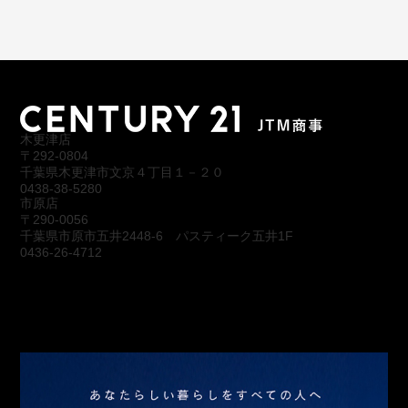
木更津店
〒292-0804
千葉県木更津市文京４丁目１－２０
0438-38-5280
市原店
〒290-0056
千葉県市原市五井2448-6 パスティーク五井1F
0436-26-4712
会社概要
アクセス
スタッフ紹介
お問合わせ