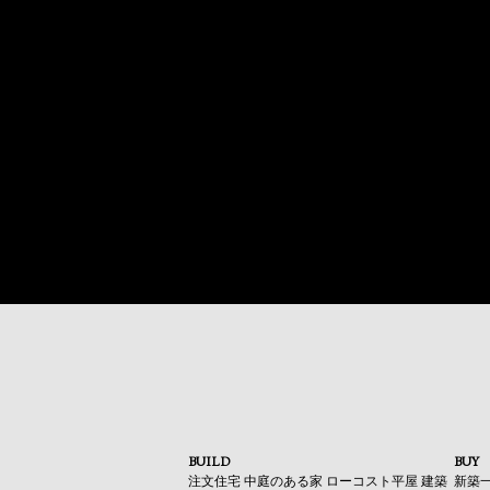
BUILD
BUY
注文住宅
中庭のある家
ローコスト平屋
建築
新築