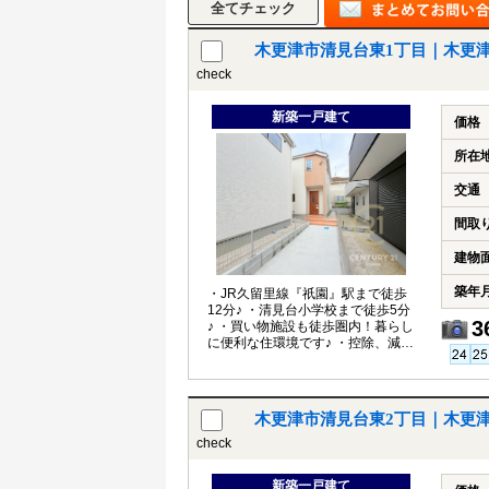
木更津市清見台東1丁目｜木更
check
新築一戸建て
価格
所在
交通
間取
建物
築年
・JR久留里線『祇園』駅まで徒歩
12分♪ ・清見台小学校まで徒歩5分
3
♪ ・買い物施設も徒歩圏内！暮らし
に便利な住環境です♪ ・控除、減税
対象の長期優良住宅♪
木更津市清見台東2丁目｜木更
check
新築一戸建て