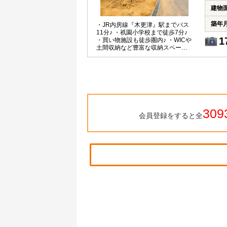
建物
築年
・JR内房線『木更津』駅までバス
11分♪ ・祇園小学校まで徒歩7分♪
1
・買い物施設も徒歩圏内♪ ・WICや
土間収納など豊富な収納スペース
を完備♪ ・駐車場2台分♪
309
会員登録をすると全