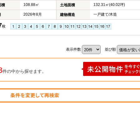
108.88㎡
132.31㎡(40.02坪)
面積
土地面積
2026年8月
一戸建て/木造
月
建物構造
7
枚
表示件数
並び順
3
件の中から探せます。