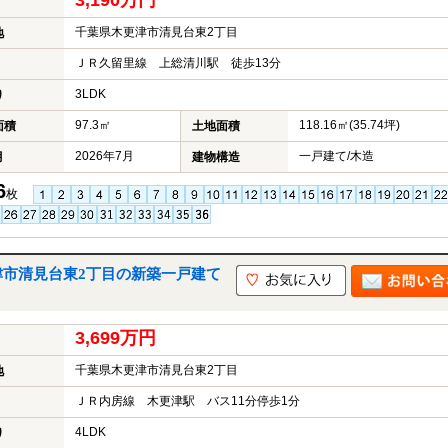
3,190万円
千葉県木更津市清見台東2丁目
地
ＪＲ久留里線 上総清川駅 徒歩13分
3LDK
り
97.3㎡
118.16㎡(35.74坪)
面積
土地面積
2026年7月
一戸建て/木造
月
建物構造
6
枚
津市清見台東2丁目の新築一戸建て
3,699万円
千葉県木更津市清見台東2丁目
地
ＪＲ内房線 木更津駅 バス11分停歩1分
4LDK
り