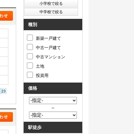
種別
新築一戸建て
中古一戸建て
中古マンション
土地
投資用
価格
～
駅徒歩