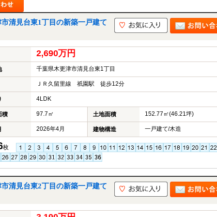
津市清見台東1丁目の新築一戸建て
2,690万円
千葉県木更津市清見台東1丁目
地
ＪＲ久留里線 祇園駅 徒歩12分
4LDK
り
97.7㎡
152.77㎡(46.21坪)
面積
土地面積
2026年4月
一戸建て/木造
月
建物構造
6
枚
津市清見台東2丁目の新築一戸建て