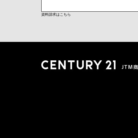
資料請求はこちら
木更津店
〒292-0804 千葉県木更津市文京４丁目１－２０
0438-38-5280
営業時間:10:00-19:00 定休日：水曜日
市原店
〒290-0056 千葉県市原市五井2448-6 パスティーク五
0436-26-4712
営業時間:10:00-19:00 定休日：水曜日
会社概要
スタッフ紹介