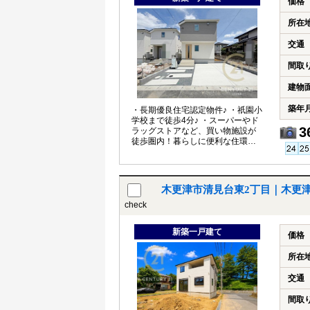
価格
所在
交通
間取
建物
築年
・長期優良住宅認定物件♪ ・祇園小
学校まで徒歩4分♪ ・スーパーやド
3
ラッグストアなど、買い物施設が
徒歩圏内！暮らしに便利な住環境♪
・全居室南向きで日当たり良好♪
木更津市清見台東2丁目｜木更
check
新築一戸建て
価格
所在
交通
間取