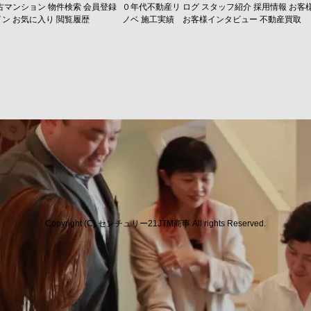
古マンション
物件検索
会員登録
０年代不動産リ
ログ
スタッフ紹介
採用情報
お客
イン
お気に入り
閲覧履歴
ノベ
施工実績
お客様インタビュー
不動産買取
Copyright (C) センチュリー21JTM商事 All rights Reserved.