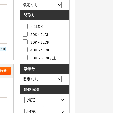
間取り
～1LDK
2DK～2LDK
3DK～3LDK
4DK～4LDK
5DK～5LDK以上
築年数
建物面積
～