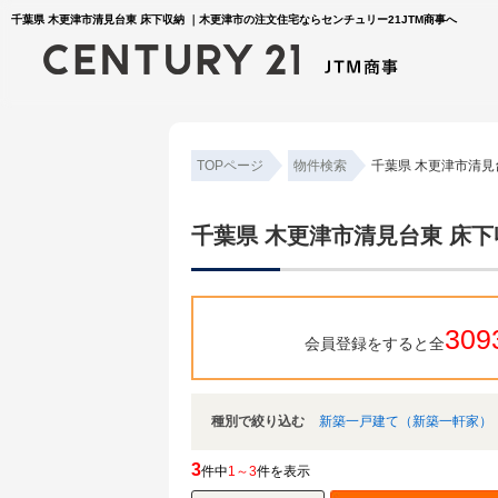
千葉県 木更津市清見台東 床下収納 ｜木更津市の注文住宅ならセンチュリー21JTM商事へ
TOPページ
物件検索
千葉県 木更津市清見
千葉県 木更津市清見台東 床下
309
会員登録をすると全
種別で絞り込む
新築一戸建て（新築一軒家）
3
件中
1～3
件を表示