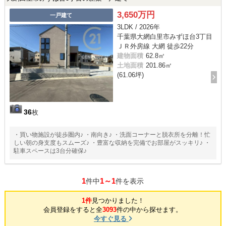
3,650万円
一戸建て
3LDK / 2026年
千葉県大網白里市みずほ台3丁目
ＪＲ外房線 大網 徒歩22分
建物面積
62.8㎡
土地面積
201.86㎡
(61.06坪)
36
枚
・買い物施設が徒歩圏内♪ ・南向き♪ ・洗面コーナーと脱衣所を分離！忙
しい朝の身支度もスムーズ♪ ・豊富な収納を完備でお部屋がスッキリ♪ ・
駐車スペースは3台分確保♪
1
1～1
件中
件を表示
1件
見つかりました！
会員登録をすると全
3093
件の中から探せます。
今すぐ見る