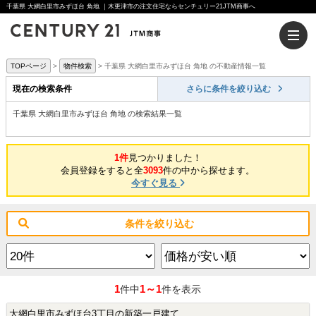
千葉県 大網白里市みずほ台 角地 ｜木更津市の注文住宅ならセンチュリー21JTM商事へ
TOPページ
物件検索
千葉県 大網白里市みずほ台 角地 の不動産情報一覧
現在の検索条件
さらに条件を絞り込む
千葉県 大網白里市みずほ台 角地 の検索結果一覧
1件
見つかりました！
会員登録をすると全
3093
件の中から探せます。
今すぐ見る
条件を絞り込む
1
1～1
件中
件を表示
大網白里市みずほ台3丁目の新築一戸建て