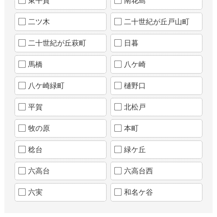
東平賀
南花島
二ツ木
二十世紀が丘戸山町
二十世紀が丘萩町
日暮
馬橋
八ケ崎
八ケ崎緑町
樋野口
平賀
北松戸
牧の原
本町
稔台
緑ケ丘
六高台
六高台西
六実
和名ケ谷