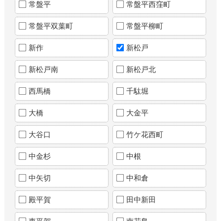
常盤平
常盤平西窪町
常盤平双葉町
常盤平柳町
新作
新松戸
新松戸南
新松戸北
西馬橋
千駄堀
大橋
大金平
大谷口
竹ケ花西町
中金杉
中根
中矢切
中和倉
殿平賀
田中新田