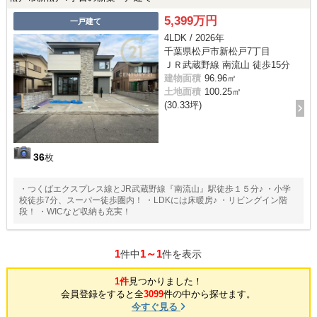
5,399万円
一戸建て
4LDK / 2026年
千葉県松戸市新松戸7丁目
ＪＲ武蔵野線 南流山 徒歩15分
建物面積
96.96㎡
土地面積
100.25㎡
(30.33坪)
36
枚
・つくばエクスプレス線とJR武蔵野線『南流山』駅徒歩１５分♪ ・小学
校徒歩7分、スーパー徒歩圏内！ ・LDKには床暖房♪ ・リビングイン階
段！ ・WICなど収納も充実！
1
1～1
件中
件を表示
1件
見つかりました！
会員登録をすると全
3099
件の中から探せます。
今すぐ見る