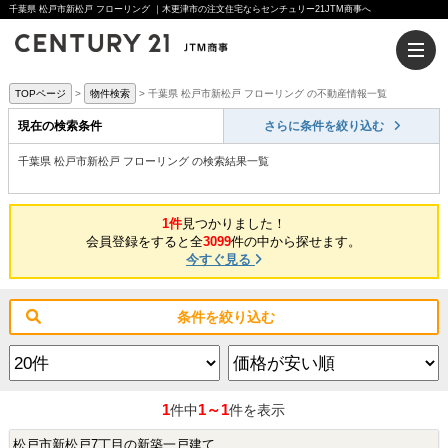
千葉県 松戸市新松戸 フローリング ｜木更津市の注文住宅ならセンチュリー21JTM商事へ
TOPページ
物件検索
千葉県 松戸市新松戸 フローリング の不動産情報一覧
現在の検索条件
さらに条件を絞り込む
千葉県 松戸市新松戸 フローリング の検索結果一覧
1件
見つかりました！
会員登録をすると全
3099
件の中から探せます。
今すぐ見る
条件を絞り込む
1
1～1
件中
件を表示
松戸市新松戸7丁目の新築一戸建て