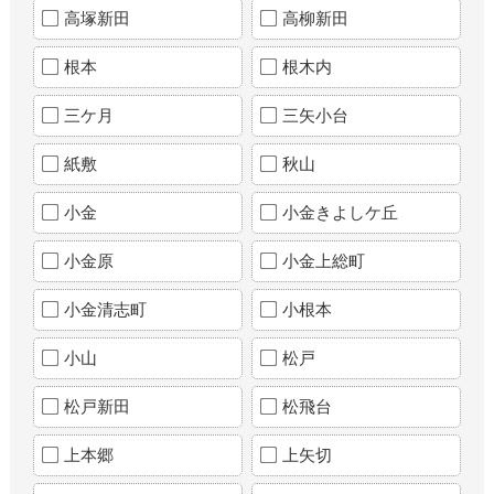
高塚新田
高柳新田
根本
根木内
三ケ月
三矢小台
紙敷
秋山
小金
小金きよしケ丘
小金原
小金上総町
小金清志町
小根本
小山
松戸
松戸新田
松飛台
上本郷
上矢切