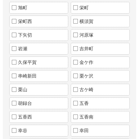
旭町
栄町
栄町西
横須賀
下矢切
河原塚
岩瀬
吉井町
久保平賀
金ケ作
串崎新田
栗ケ沢
栗山
古ケ崎
胡録台
五香
五香西
五香南
幸谷
幸田