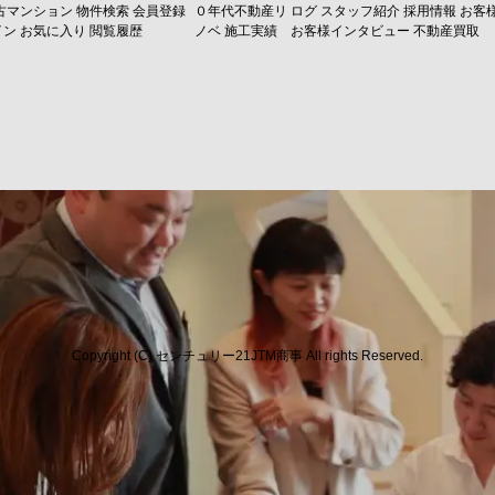
古マンション
物件検索
会員登録
０年代不動産リ
ログ
スタッフ紹介
採用情報
お客
イン
お気に入り
閲覧履歴
ノベ
施工実績
お客様インタビュー
不動産買取
Copyright (C) センチュリー21JTM商事 All rights Reserved.