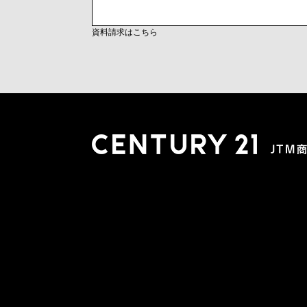
資料請求はこちら
木更津店
〒292-0804 千葉県木更津市文京４丁目１－２０
0438-38-5280
営業時間:10:00-19:00 定休日：水曜日
市原店
〒290-0056 千葉県市原市五井2448-6 パスティーク五
0436-26-4712
営業時間:10:00-19:00 定休日：水曜日
会社概要
スタッフ紹介