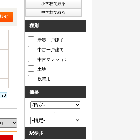
種別
新築一戸建て
中古一戸建て
中古マンション
土地
投資用
価格
～
駅徒歩