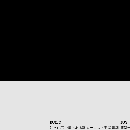
BUILD
BUY
注文住宅
中庭のある家
ローコスト平屋
建築
新築