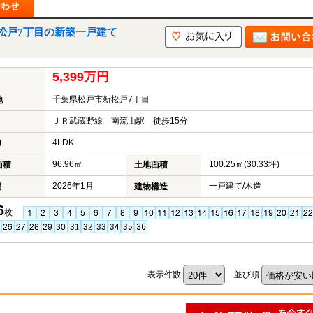
松戸7丁目の新築一戸建て
5,399万円
千葉県松戸市新松戸7丁目
地
ＪＲ武蔵野線 南流山駅 徒歩15分
4LDK
り
96.96㎡
100.25㎡(30.33坪)
面積
土地面積
2026年1月
一戸建て/木造
月
建物構造
6
枚
表示件数
並び順