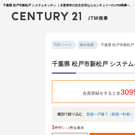
千葉県 松戸市新松戸 システムキッチン ｜木更津市の注文住宅ならセンチュリー21JTM商事へ
TOPページ
物件検索
千葉県 松戸市新松戸
千葉県 松戸市新松戸 システ
309
会員登録をすると全
種別で絞り込む
新築一戸建て（新築一軒家）
1
件中
1～1
件を表示