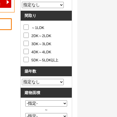
間取り
～1LDK
2DK～2LDK
3DK～3LDK
4DK～4LDK
5DK～5LDK以上
築年数
建物面積
～