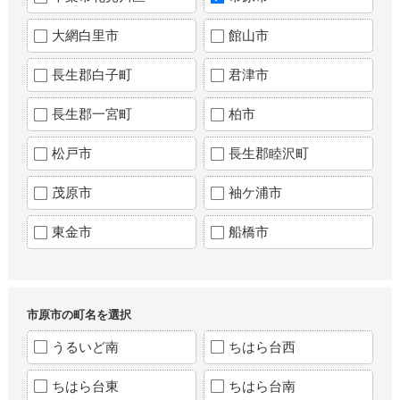
大網白里市
館山市
長生郡白子町
君津市
長生郡一宮町
柏市
松戸市
長生郡睦沢町
茂原市
袖ケ浦市
東金市
船橋市
市原市の町名を選択
うるいど南
ちはら台西
ちはら台東
ちはら台南