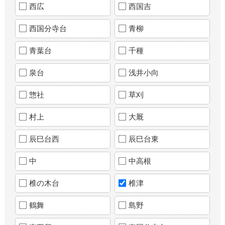
西広
西国吉
西国分寺台
青柳
青葉台
千種
泉台
浅井小向
惣社
草刈
村上
大厩
辰巳台西
辰巳台東
中
中高根
椎の木台
椎津
鶴舞
島野