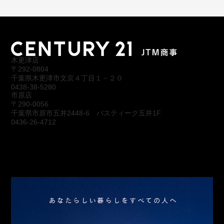
木更津店
〒292-0804
千葉県木更津市文京４丁目１－２０
0438-38-5280
市原店
〒290-0056
千葉県市原市五井2448-6 パスティーク五井1F
0436-26-4712
会社概要
アクセス
スタッフ紹介
お問合わせ