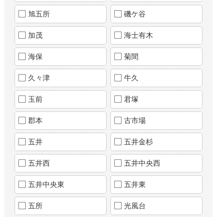
旭五所
磯ケ谷
加茂
海士有木
海保
菊間
久々津
牛久
玉前
君塚
郡本
古市場
五井
五井金杉
五井西
五井中央西
五井中央東
五井東
五所
光風台