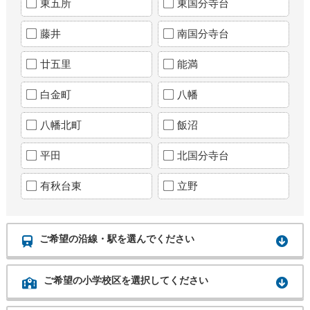
東五所
東国分寺台
藤井
南国分寺台
廿五里
能満
白金町
八幡
八幡北町
飯沼
平田
北国分寺台
有秋台東
立野
ご希望の沿線・駅を選んでください
ご希望の小学校区を選択してください