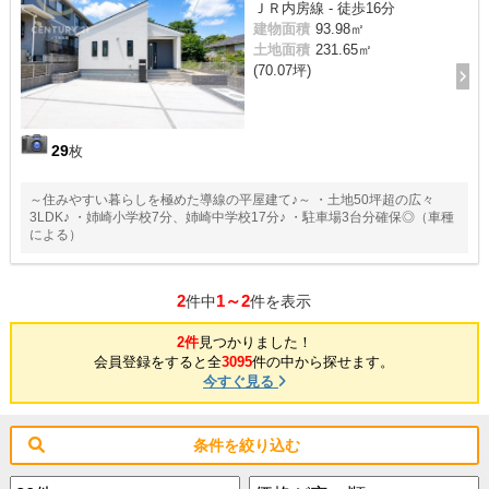
ＪＲ内房線 - 徒歩16分
建物面積
93.98㎡
土地面積
231.65㎡
(70.07坪)
29
枚
～住みやすい暮らしを極めた導線の平屋建て♪～ ・土地50坪超の広々
3LDK♪ ・姉崎小学校7分、姉崎中学校17分♪ ・駐車場3台分確保◎（車種
による）
2
1～2
件中
件を表示
2件
見つかりました！
会員登録をすると全
3095
件の中から探せます。
今すぐ見る
条件を絞り込む