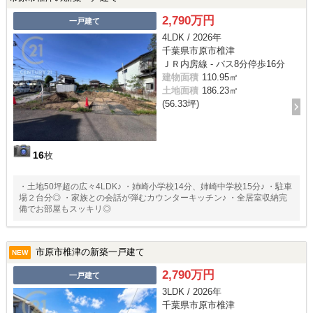
2,790万円
一戸建て
4LDK / 2026年
千葉県市原市椎津
ＪＲ内房線 - バス8分停歩16分
建物面積
110.95㎡
土地面積
186.23㎡
(56.33坪)
16
枚
・土地50坪超の広々4LDK♪ ・姉崎小学校14分、姉崎中学校15分♪ ・駐車
場２台分◎ ・家族との会話が弾むカウンターキッチン♪ ・全居室収納完
備でお部屋もスッキリ◎
市原市椎津の新築一戸建て
NEW
2,790万円
一戸建て
3LDK / 2026年
千葉県市原市椎津