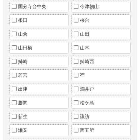
国分寺台中央
今津朝山
根田
桜台
山倉
山田
山田橋
山木
姉崎
姉崎西
若宮
宿
出津
潤井戸
勝間
松ケ島
新生
諏訪
瀬又
西五所