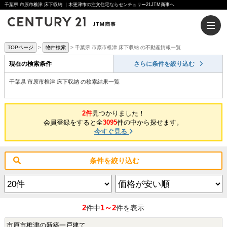
千葉県 市原市椎津 床下収納 ｜木更津市の注文住宅ならセンチュリー21JTM商事へ
TOPページ
物件検索
千葉県 市原市椎津 床下収納 の不動産情報一覧
現在の検索条件
さらに条件を絞り込む
千葉県 市原市椎津 床下収納 の検索結果一覧
2件
見つかりました！
会員登録をすると全
3095
件の中から探せます。
今すぐ見る
条件を絞り込む
2
1～2
件中
件を表示
市原市椎津の新築一戸建て