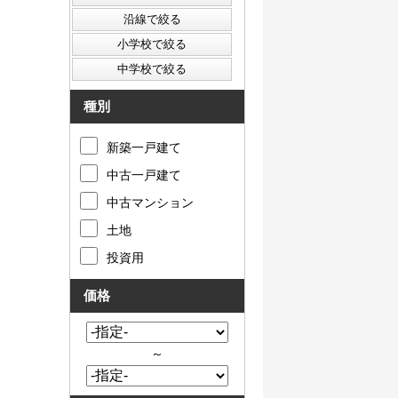
種別
新築一戸建て
中古一戸建て
中古マンション
土地
投資用
価格
～