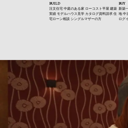
BUILD
BUY
注文住宅
中庭のある家
ローコスト平屋
建築
新築
実績
モデルハウス見学
カタログ資料請求
住
地
中
宅ローン相談
シングルマザーの方
ログ