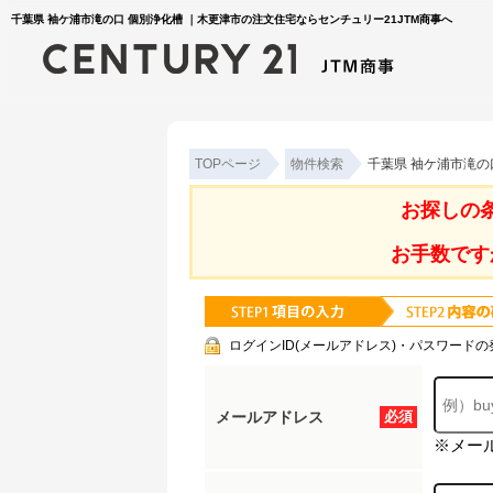
千葉県 袖ケ浦市滝の口 個別浄化槽 ｜木更津市の注文住宅ならセンチュリー21JTM商事へ
TOPページ
物件検索
千葉県 袖ケ浦市滝の
お探しの
お手数です
ログインID(メールアドレス)・パスワードの
メールアドレス
必須
※メー