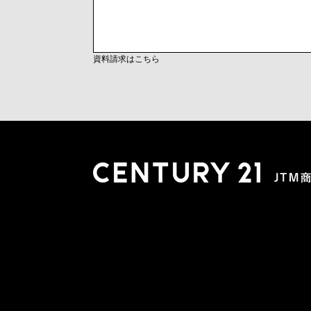
資料請求はこちら
木更津店
〒292-0804 千葉県木更津市文京４丁目１－２０
0438-38-5280
営業時間:10:00-19:00 定休日：水曜日
市原店
〒290-0056 千葉県市原市五井2448-6 パスティーク五
0436-26-4712
営業時間:10:00-19:00 定休日：水曜日
会社概要
スタッフ紹介