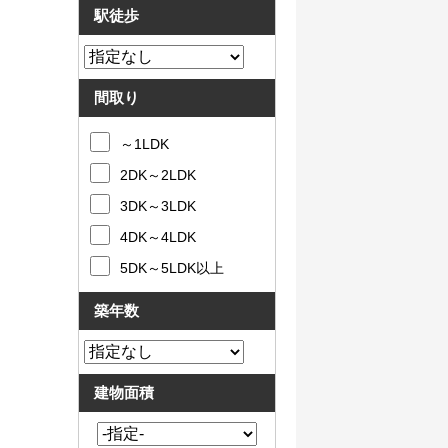
駅徒歩
間取り
～1LDK
2DK～2LDK
3DK～3LDK
4DK～4LDK
5DK～5LDK以上
築年数
建物面積