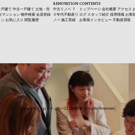
RENOVATION
CONTENTS
一戸建て
中古一戸建て
土地・売
中古リノベ
７
トップページ
会社概要
アクセス
古マンション
物件検索
会員登録
０年代不動産リ
ログ
スタッフ紹介
採用情報
お客
イン
お気に入り
閲覧履歴
ノベ
施工実績
お客様インタビュー
不動産買取
Copyright (C) センチュリー21JTM商事 All rights Reserved.