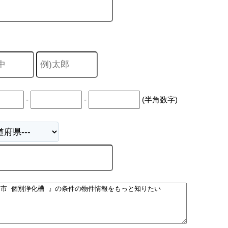
-
-
(半角数字)