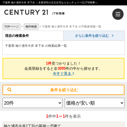
千葉県 袖ケ浦市今井 本下水 ｜木更津市の注文住宅ならセンチュリー21JTM商事へ
TOPページ
物件検索
千葉県 袖ケ浦市今井 本下水 の不動産情報一覧
現在の検索条件
さらに条件を絞り込む
千葉県 袖ケ浦市今井 本下水 の検索結果一覧
1件
見つかりました！
会員登録をすると全
3095
件の中から探せます。
今すぐ見る
条件を絞り込む
1
1～1
件中
件を表示
袖ケ浦市今井1丁目の新築一戸建て