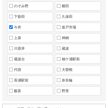
のぞみ野
横田
下新田
久保田
今井
坂戸市場
上泉
神納
川原井
蔵波
蔵波台
袖ケ浦駅前
代宿
大曽根
長浦駅前
奈良輪
飯富
野里