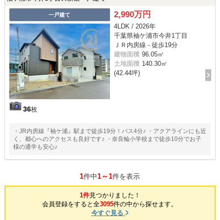
2,990万円
一戸建て
4LDK / 2026年
千葉県袖ケ浦市今井1丁目
ＪＲ内房線 - 徒歩19分
建物面積
96.05㎡
土地面積
140.30㎡
(42.44坪)
36
枚
・JR内房線『袖ケ浦』駅まで徒歩19分！バス4分♪ ・アクアラインにも近
く、都心へのアクセスも良好です♪ ・奈良輪小学校まで徒歩10分でお子
様の通学も安心♪
1
1～1
件中
件を表示
1件
見つかりました！
会員登録をすると全
3095
件の中から探せます。
今すぐ見る