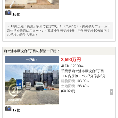
16
枚
・JR内房線『長浦』駅まで徒歩20分！バス約4分♪ ・内外装リフォーム！
新生活を快適にスタート♪ ・蔵波小学校徒歩3分！中学校徒歩10分圏内！
お子様の通学も安心♪
袖ケ浦市蔵波台5丁目の新築一戸建て
3,590万円
一戸建て
4LDK / 2026年
千葉県袖ケ浦市蔵波台5丁目
ＪＲ内房線 - バス7分停歩5分
建物面積
103.09㎡
土地面積
198.40㎡
(60.02坪)
17
枚