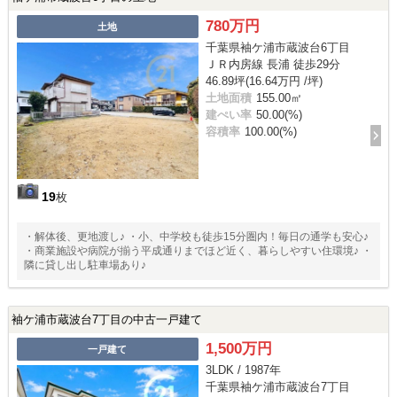
780万円
土地
千葉県袖ケ浦市蔵波台6丁目
ＪＲ内房線 長浦 徒歩29分
46.89坪(16.64万円 /坪)
土地面積
155.00㎡
建ぺい率
50.00(%)
容積率
100.00(%)
19
枚
・解体後、更地渡し♪ ・小、中学校も徒歩15分圏内！毎日の通学も安心♪
・商業施設や病院が揃う平成通りまでほど近く、暮らしやすい住環境♪ ・
隣に貸し出し駐車場あり♪
袖ケ浦市蔵波台7丁目の中古一戸建て
1,500万円
一戸建て
3LDK / 1987年
千葉県袖ケ浦市蔵波台7丁目