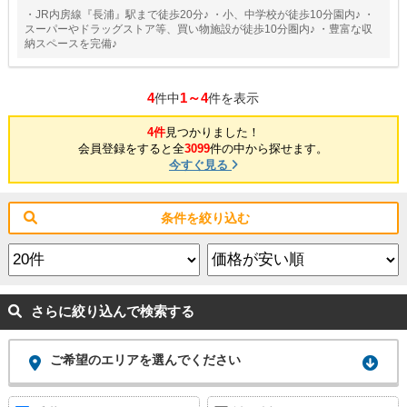
・JR内房線『長浦』駅まで徒歩20分♪ ・小、中学校が徒歩10分園内♪ ・
スーパーやドラッグストア等、買い物施設が徒歩10分圏内♪ ・豊富な収
納スペースを完備♪
4
1～4
件中
件を表示
4件
見つかりました！
会員登録をすると全
3099
件の中から探せます。
今すぐ見る
条件を絞り込む
さらに絞り込んで検索する
ご希望のエリアを選んでください