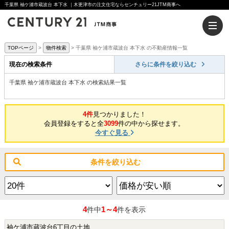
千葉県 袖ケ浦市蔵波台 本下水 ｜木更津市の注文住宅ならセンチュリー21JTM商事へ
TOPページ
物件検索
千葉県 袖ケ浦市蔵波台 本下水 の不動産情報一覧
現在の検索条件
さらに条件を絞り込む
千葉県 袖ケ浦市蔵波台 本下水 の検索結果一覧
4件
見つかりました！
会員登録をすると全
3099
件の中から探せます。
今すぐ見る
条件を絞り込む
4
1～4
件中
件を表示
袖ケ浦市蔵波台6丁目の土地