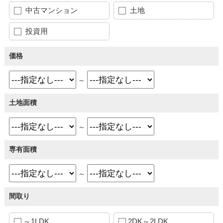
中古マンション
土地
投資用
価格
～
土地面積
～
専有面積
～
間取り
～1LDK
2DK～2LDK