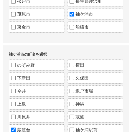
松戸市
長生郡睦沢町
茂原市
袖ケ浦市
東金市
船橋市
袖ケ浦市の町名を選択
のぞみ野
横田
下新田
久保田
今井
坂戸市場
上泉
神納
川原井
蔵波
蔵波台
袖ケ浦駅前