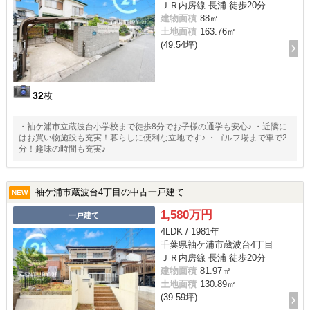
ＪＲ内房線 長浦 徒歩20分
建物面積
88㎡
土地面積
163.76㎡
(49.54坪)
32
枚
・袖ケ浦市立蔵波台小学校まで徒歩8分でお子様の通学も安心♪ ・近隣に
はお買い物施設も充実！暮らしに便利な立地です♪ ・ゴルフ場まで車で2
分！趣味の時間も充実♪
袖ケ浦市蔵波台4丁目の中古一戸建て
NEW
1,580万円
一戸建て
4LDK / 1981年
千葉県袖ケ浦市蔵波台4丁目
ＪＲ内房線 長浦 徒歩20分
建物面積
81.97㎡
土地面積
130.89㎡
(39.59坪)