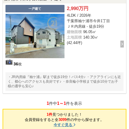
2,990万円
一戸建て
4LDK / 2026年
千葉県袖ケ浦市今井1丁目
ＪＲ内房線 - 徒歩19分
建物面積
96.05㎡
土地面積
140.30㎡
(42.44坪)
36
枚
・JR内房線『袖ケ浦』駅まで徒歩19分！バス4分♪ ・アクアラインにも近
く、都心へのアクセスも良好です♪ ・奈良輪小学校まで徒歩10分でお子
様の通学も安心♪
1
1～1
件中
件を表示
1件
見つかりました！
会員登録をすると全
3099
件の中から探せます。
今すぐ見る