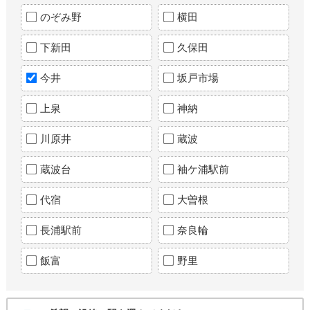
のぞみ野
横田
下新田
久保田
今井
坂戸市場
上泉
神納
川原井
蔵波
蔵波台
袖ケ浦駅前
代宿
大曽根
長浦駅前
奈良輪
飯富
野里