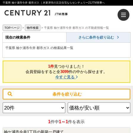
千葉県 袖ケ浦市今井 都市ガス ｜木更津市の注文住宅ならセンチュリー21JTM商事へ
TOPページ
物件検索
千葉県 袖ケ浦市今井 都市ガス の不動産情報一覧
現在の検索条件
さらに条件を絞り込む
千葉県 袖ケ浦市今井 都市ガス の検索結果一覧
1件
見つかりました！
会員登録をすると全
3099
件の中から探せます。
今すぐ見る
条件を絞り込む
1
1～1
件中
件を表示
袖ケ浦市今井1丁目の新築一戸建て