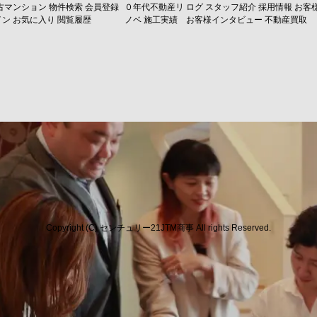
古マンション
物件検索
会員登録
０年代不動産リ
ログ
スタッフ紹介
採用情報
お客
イン
お気に入り
閲覧履歴
ノベ
施工実績
お客様インタビュー
不動産買取
Copyright (C) センチュリー21JTM商事 All rights Reserved.