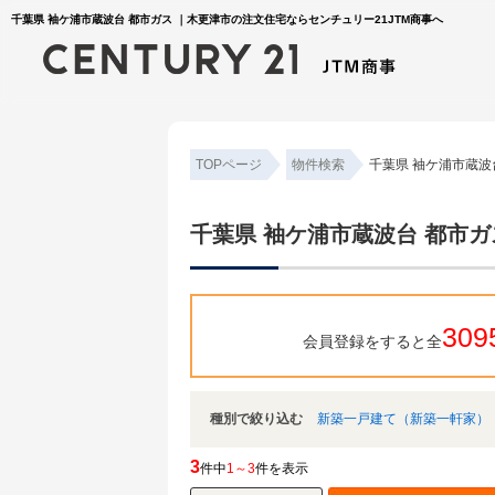
千葉県 袖ケ浦市蔵波台 都市ガス ｜木更津市の注文住宅ならセンチュリー21JTM商事へ
TOPページ
物件検索
千葉県 袖ケ浦市蔵波
千葉県 袖ケ浦市蔵波台 都市ガ
309
会員登録をすると全
種別で絞り込む
新築一戸建て（新築一軒家）
3
件中
1～3
件を表示