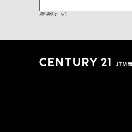
資料請求はこちら
木更津店
〒292-0804 千葉県木更津市文京４丁目１－２０
0438-38-5280
営業時間:10:00-19:00 定休日：水曜日
市原店
〒290-0056 千葉県市原市五井2448-6 パスティーク五
0436-26-4712
営業時間:10:00-19:00 定休日：水曜日
会社概要
スタッフ紹介