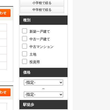
種別
新築一戸建て
中古一戸建て
中古マンション
土地
投資用
価格
～
駅徒歩