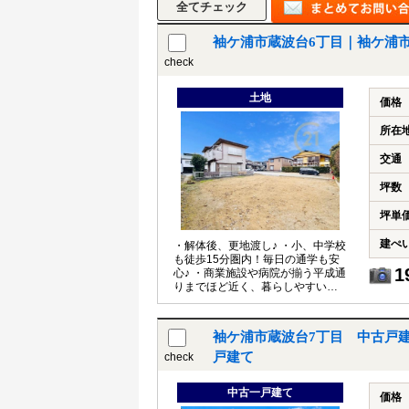
袖ケ浦市蔵波台6丁目｜袖ケ浦
check
土地
価格
所在
交通
坪数
坪単
建ぺ
・解体後、更地渡し♪ ・小、中学校
も徒歩15分圏内！毎日の通学も安
1
心♪ ・商業施設や病院が揃う平成通
りまでほど近く、暮らしやすい住
環境♪ ・隣に貸し出し駐車場あり♪
袖ケ浦市蔵波台7丁目 中古戸
戸建て
check
中古一戸建て
価格