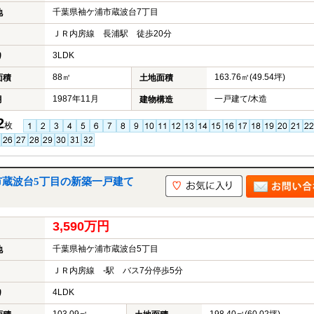
千葉県袖ケ浦市蔵波台7丁目
地
ＪＲ内房線 長浦駅 徒歩20分
3LDK
り
88㎡
163.76㎡(49.54坪)
面積
土地面積
1987年11月
一戸建て/木造
月
建物構造
2
枚
市蔵波台5丁目の新築一戸建て
3,590万円
千葉県袖ケ浦市蔵波台5丁目
地
ＪＲ内房線 -駅 バス7分停歩5分
4LDK
り