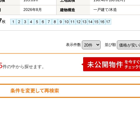
103.09㎡
198.40㎡(60.02坪)
面積
土地面積
2026年8月
一戸建て/木造
月
建物構造
7
枚
表示件数
並び順
5
件の中から探せます。