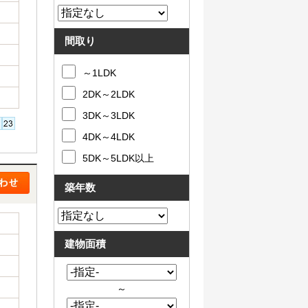
間取り
～1LDK
2DK～2LDK
3DK～3LDK
4DK～4LDK
5DK～5LDK以上
築年数
建物面積
～