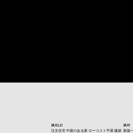
BUILD
BUY
注文住宅
中庭のある家
ローコスト平屋
建築
新築