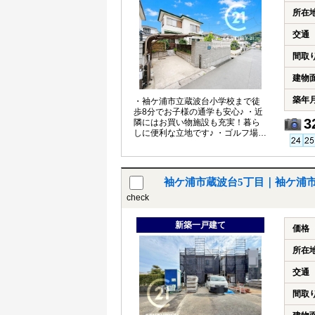
所在
交通
間取
建物
築年
・袖ケ浦市立蔵波台小学校まで徒
歩8分でお子様の通学も安心♪ ・近
3
隣にはお買い物施設も充実！暮ら
しに便利な立地です♪ ・ゴルフ場ま
で車で2分！趣味の時間も充実♪
袖ケ浦市蔵波台5丁目｜袖ケ浦
check
新築一戸建て
価格
所在
交通
間取