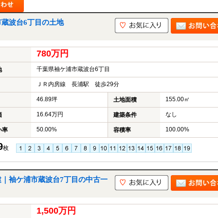
市蔵波台6丁目の土地
780万円
千葉県袖ケ浦市蔵波台6丁目
地
ＪＲ内房線 長浦駅 徒歩29分
46.89坪
155.00㎡
土地面積
16.64万円
なし
価
建築条件
50.00%
100.00%
い率
容積率
9
枚
建｜袖ケ浦市蔵波台7丁目の中古一
1,500万円