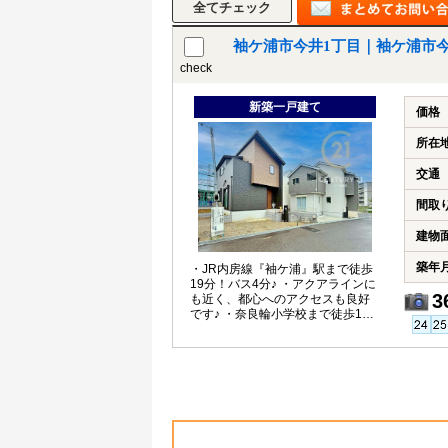
袖ケ浦市今井1丁目｜袖ケ浦市
check
新築一戸建て
価格
所在
交通
間取
建物
築年
・JR内房線『袖ケ浦』駅まで徒歩
19分！バス4分♪ ・アクアラインに
3
も近く、都心へのアクセスも良好
です♪ ・奈良輪小学校まで徒歩10
分でお子様の通学も安心♪