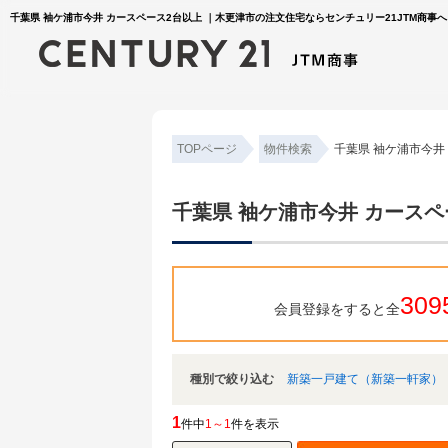
千葉県 袖ケ浦市今井 カースペース2台以上 ｜木更津市の注文住宅ならセンチュリー21JTM商事へ
TOPページ
物件検索
千葉県 袖ケ浦市今井
千葉県 袖ケ浦市今井 カースペ
309
会員登録をすると全
種別で絞り込む
新築一戸建て（新築一軒家）
1
件中
1～1
件を表示