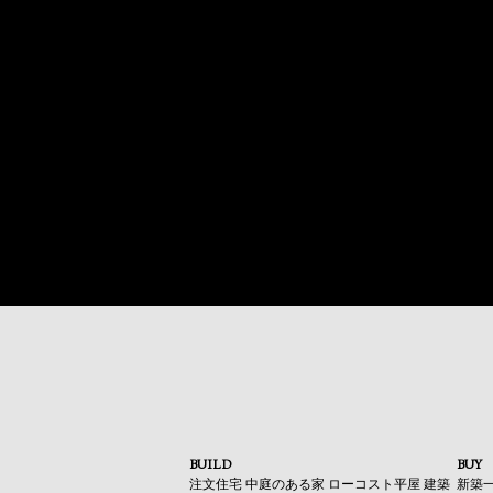
BUILD
BUY
注文住宅
中庭のある家
ローコスト平屋
建築
新築