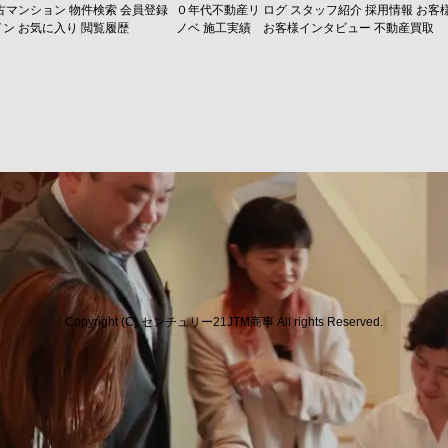
古マンション
物件検索
会員登録
０年代不動産リ
ログ
スタッフ紹介
採用情報
お客
イン
お気に入り
閲覧履歴
ノベ
施工実績
お客様インタビュー
不動産買取
Copyright (C) センチュリー21JTM商事 All rights Reserved.