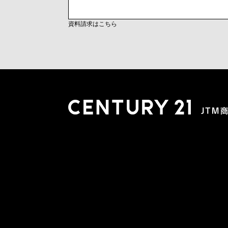
資料請求はこちら
木更津店
〒292-0804 千葉県木更津市文京４丁目１－２０
0438-38-5280
営業時間:10:00-19:00 定休日：水曜日
市原店
〒290-0056 千葉県市原市五井2448-6 パスティーク五
0436-26-4712
営業時間:10:00-19:00 定休日：水曜日
会社概要
スタッフ紹介