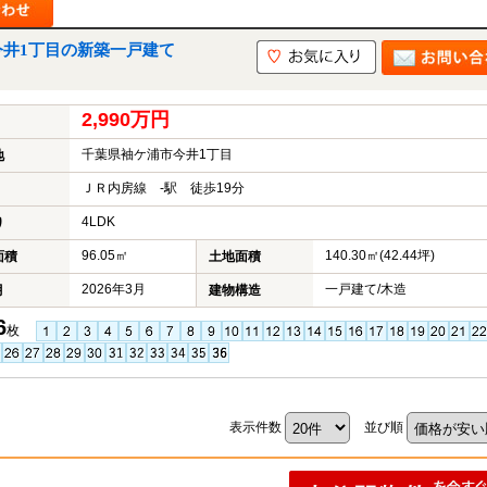
今井1丁目の新築一戸建て
2,990万円
千葉県袖ケ浦市今井1丁目
地
ＪＲ内房線 -駅 徒歩19分
4LDK
り
96.05㎡
140.30㎡(42.44坪)
面積
土地面積
2026年3月
一戸建て/木造
月
建物構造
6
枚
表示件数
並び順