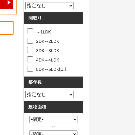
間取り
～1LDK
2DK～2LDK
3DK～3LDK
4DK～4LDK
5DK～5LDK以上
築年数
建物面積
～