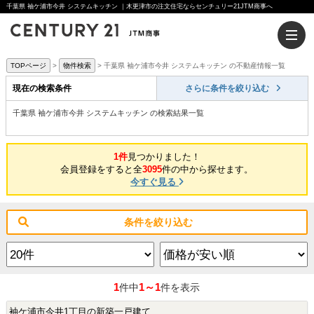
千葉県 袖ケ浦市今井 システムキッチン ｜木更津市の注文住宅ならセンチュリー21JTM商事へ
TOPページ
物件検索
千葉県 袖ケ浦市今井 システムキッチン の不動産情報一覧
現在の検索条件
さらに条件を絞り込む
千葉県 袖ケ浦市今井 システムキッチン の検索結果一覧
1件
見つかりました！
会員登録をすると全
3095
件の中から探せます。
今すぐ見る
条件を絞り込む
1
1～1
件中
件を表示
袖ケ浦市今井1丁目の新築一戸建て