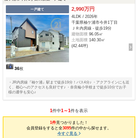
2,990万円
一戸建て
4LDK / 2026年
千葉県袖ケ浦市今井1丁目
ＪＲ内房線 - 徒歩19分
建物面積
96.05㎡
土地面積
140.30㎡
(42.44坪)
36
枚
・JR内房線『袖ケ浦』駅まで徒歩19分！バス4分♪ ・アクアラインにも近
く、都心へのアクセスも良好です♪ ・奈良輪小学校まで徒歩10分でお子
様の通学も安心♪
1
1～1
件中
件を表示
1件
見つかりました！
会員登録をすると全
3095
件の中から探せます。
今すぐ見る