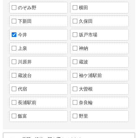
のぞみ野
横田
下新田
久保田
今井
坂戸市場
上泉
神納
川原井
蔵波
蔵波台
袖ケ浦駅前
代宿
大曽根
長浦駅前
奈良輪
飯富
野里