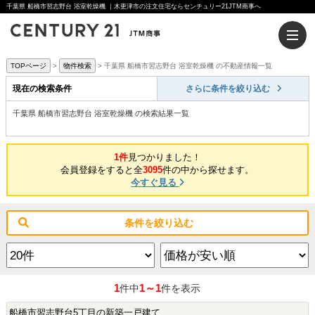
千葉県 船橋市習志野台 浴室乾燥機 ｜木更津市の注文住宅ならセンチュリー21JTM商事へ
TOPページ
物件検索
千葉県 船橋市習志野台 浴室乾燥機 の不動産情報一覧
現在の検索条件
さらに条件を絞り込む
千葉県 船橋市習志野台 浴室乾燥機 の検索結果一覧
1件
見つかりました！
会員登録をすると全
3095
件の中から探せます。
今すぐ見る
条件を絞り込む
1
1～1
件中
件を表示
船橋市習志野台5丁目の新築一戸建て