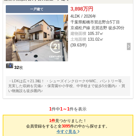
3,898万円
一戸建て
4LDK / 2026年
千葉県船橋市習志野台5丁目
京成松戸線 北習志野 徒歩20分
建物面積
105.37㎡
土地面積
131.02㎡
(39.63坪)
32
枚
・LDKは広々21.3帖！ ・シューズインクロークやWIC、パントリー等、
充実した収納を完備♪ ・保育園や小学校、中学校まで徒歩5分圏内♪ ・買
い物施設も徒歩圏内♪
1
1～1
件中
件を表示
1件
見つかりました！
会員登録をすると全
3095
件の中から探せます。
今すぐ見る