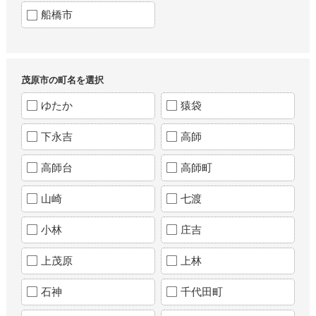
船橋市
茂原市の町名を選択
ゆたか
猿袋
下永吉
高師
高師台
高師町
山崎
七渡
小林
庄吉
上茂原
上林
石神
千代田町