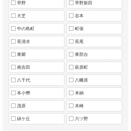
早野
早野新田
大芝
谷本
中の島町
町保
長清水
長尾
東郷
東部台
南吉田
萩原町
八千代
八幡原
本小轡
本納
茂原
木崎
緑ケ丘
六ツ野