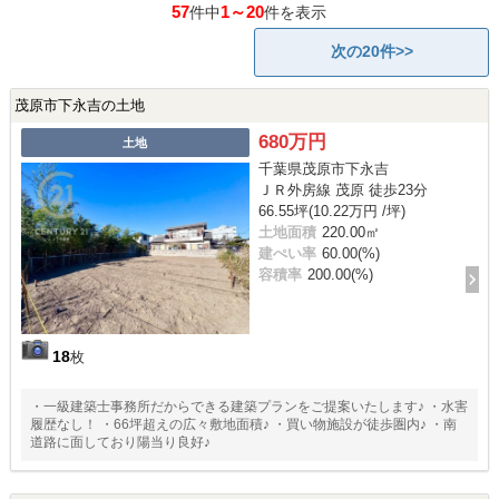
57
1～20
件中
件を表示
次の20件>>
茂原市下永吉の土地
680万円
土地
千葉県茂原市下永吉
ＪＲ外房線 茂原 徒歩23分
66.55坪(10.22万円 /坪)
土地面積
220.00㎡
建ぺい率
60.00(%)
容積率
200.00(%)
18
枚
・一級建築士事務所だからできる建築プランをご提案いたします♪ ・水害
履歴なし！ ・66坪超えの広々敷地面積♪ ・買い物施設が徒歩圏内♪ ・南
道路に面しており陽当り良好♪