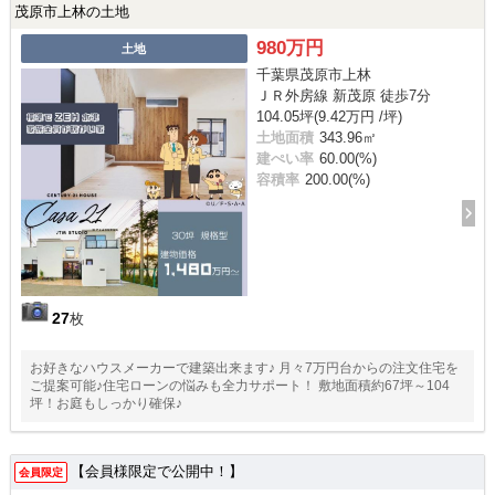
茂原市上林の土地
980万円
土地
千葉県茂原市上林
ＪＲ外房線 新茂原 徒歩7分
104.05坪(9.42万円 /坪)
土地面積
343.96㎡
建ぺい率
60.00(%)
容積率
200.00(%)
27
枚
お好きなハウスメーカーで建築出来ます♪ 月々7万円台からの注文住宅を
ご提案可能♪住宅ローンの悩みも全力サポート！ 敷地面積約67坪～104
坪！お庭もしっかり確保♪
【会員様限定で公開中！】
会員限定