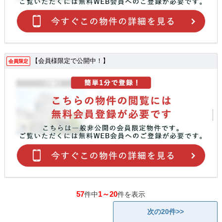
【会員様限定で公開中！】
会員限定
57
1～20
件中
件を表示
次の20件>>