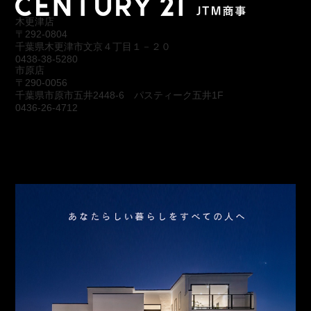
木更津店
〒292-0804
千葉県木更津市文京４丁目１－２０
0438-38-5280
市原店
〒290-0056
千葉県市原市五井2448-6 パスティーク五井1F
0436-26-4712
会社概要
アクセス
スタッフ紹介
お問合わせ