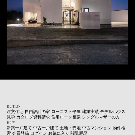
BUILD
注文住宅
自由設計の家
ローコスト平屋
建築実績
モデルハウス
見学
カタログ資料請求
住宅ローン相談
シングルマザーの方
BUY
新築一戸建て
中古一戸建て
土地・売地
中古マンション
物件検
索
会員登録
ログイン
お気に入り
閲覧履歴