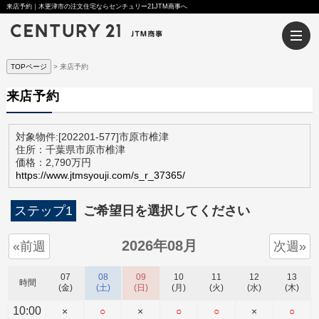
来店予約｜木更津市の注文住宅ならセンチュリー21JTM商事へ
TOPページ
来店予約
来店予約
対象物件:
[202201-577]市原市椎津
住所：千葉県市原市椎津
価格：2,790万円
https://www.jtmsyouji.com/s_r_37365/
ステップ1
ご希望日を選択してください
2026年08月
«前週
次週»
07
08
09
10
11
12
13
時間
(金)
(土)
(日)
(月)
(火)
(水)
(木)
10:00
×
○
×
○
○
×
○