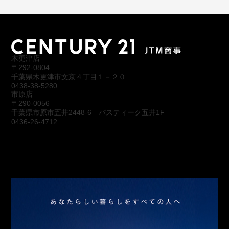
木更津店
〒292-0804
千葉県木更津市文京４丁目１－２０
0438-38-5280
市原店
〒290-0056
千葉県市原市五井2448-6 パスティーク五井1F
0436-26-4712
会社概要
アクセス
スタッフ紹介
お問合わせ