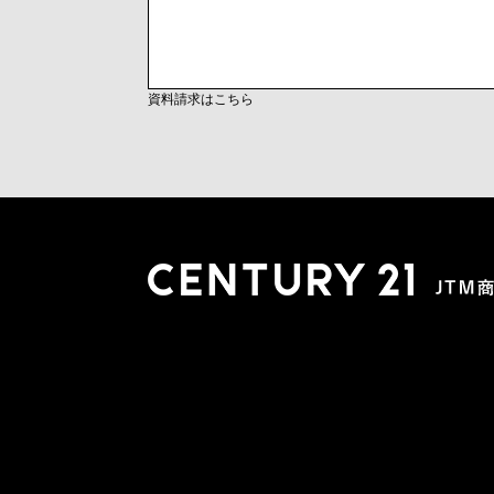
資料請求はこちら
木更津店
〒292-0804 千葉県木更津市文京４丁目１－２０
0438-38-5280
営業時間:10:00-19:00 定休日：水曜日
市原店
〒290-0056 千葉県市原市五井2448-6 パスティーク五
0436-26-4712
営業時間:10:00-19:00 定休日：水曜日
会社概要
スタッフ紹介