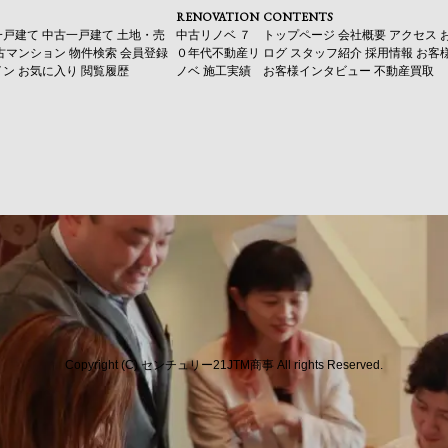
RENOVATION
CONTENTS
一戸建て
中古一戸建て
土地・売
中古リノベ
７
トップページ
会社概要
アクセス
古マンション
物件検索
会員登録
０年代不動産リ
ログ
スタッフ紹介
採用情報
お客
イン
お気に入り
閲覧履歴
ノベ
施工実績
お客様インタビュー
不動産買取
Copyright (C) センチュリー21JTM商事 All rights Reserved.