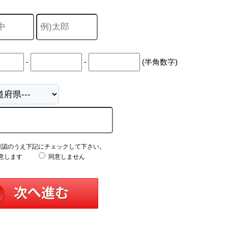
-
-
(半角数字)
確認のうえ下記にチェックして下さい。
意します
同意しません