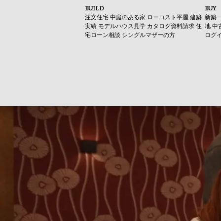
BUILD
BUY
注文住宅
中庭のある家
ローコスト平屋
建築
新築
実績
モデルハウス見学
カタログ資料請求
住
地
中
宅ローン相談
シングルマザーの方
ログ