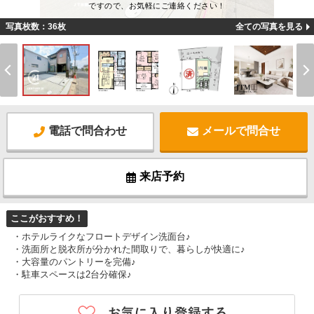
ですので、お気軽にご連絡ください！
写真枚数：36枚
全ての写真を見る
電話で問合わせ
メールで問合せ
来店予約
ここがおすすめ！
・ホテルライクなフロートデザイン洗面台♪
・洗面所と脱衣所が分かれた間取りで、暮らしが快適に♪
・大容量のパントリーを完備♪
・駐車スペースは2台分確保♪