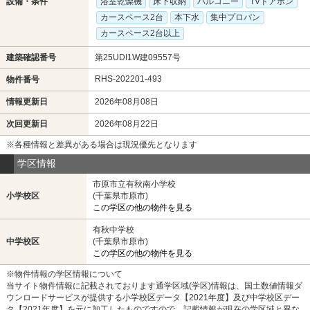
設備・条件
浴室乾燥機
床下収納
バルコニー
TVドアホン
カースペース2台
本下水
集中プロパン
カースペース2台以上
建築確認番号
第25UDI1W建09557号
RHS-202201-493
物件番号
情報更新日
2026年08月08日
次回更新日
2026年08月22日
※各種情報と差異がある場合は現況優先となります
学区情報
市原市立有秋南小学校
小学校区
(千葉県市原市)
この学区の他の物件を見る
有秋中学校
中学校区
(千葉県市原市)
この学区の他の物件を見る
※物件情報の学区情報について
当サイト物件情報に記載されております通学区域(学区)情報は、国土数値情報ダ
ウンロードサービスが提供する小学校区データ【2021年度】及び中学校区デー
タ【2021年度】を元に加工したものですので、記載情報が現在の学区域と異な