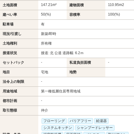
147.21m²
110.95m
2
土地面積
建物面積
50(%)
100(%)
建ぺい率
容積率
駐車場
有
現況/引渡し
新築/即時
土地権利
所有権
接道状況
接道: 北 公道 道路幅: 6.2ｍ
-
-
セットバック
私道負担面積
地目
宅地
地勢
-
法令上の制限
用途地域
第一種低層住居専用地域
-
都市計画
取引態様
仲介
フローリング
バリアフリー
給湯器
システムキッチン
シャンプードレッサー