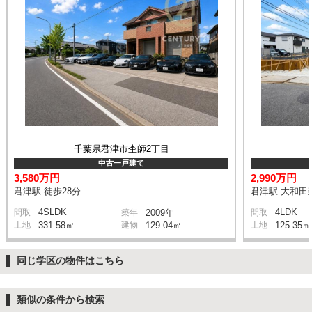
千葉県君津市杢師2丁目
中古一戸建て
3,580万円
2,990万円
君津駅 徒歩28分
君津駅 大和田郵
4SLDK
4LDK
間取
築年
2009年
間取
土地
331.58㎡
建物
129.04㎡
土地
125.35㎡
同じ学区の物件はこちら
類似の条件から検索