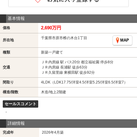
基本情報
2,690万円
価格
千葉県市原市椎の木台1丁目
所在地
MAP
種類
新築一戸建て
ＪＲ内房線 駅 バス20分 都立福祉園 停歩8分
交通
ＪＲ内房線 長浦駅 徒歩63分
ＪＲ久留里線 東横田駅 徒歩92分
間取り
4LDK（LDK17.75/洋室4.5/洋室5.25/洋室6.5/洋室7）
構造/階数
木造/地上2階建
セールスコメント
-
詳細情報
完成年
2026年4月築