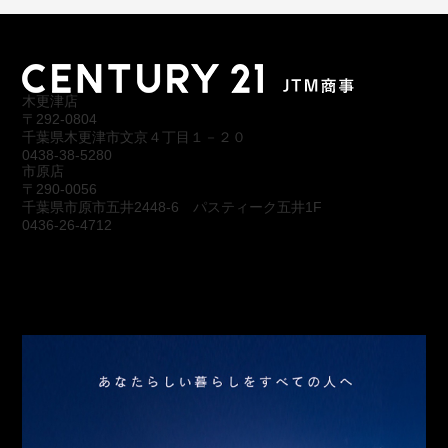
木更津店
〒292-0804
千葉県木更津市文京４丁目１－２０
0438-38-5280
市原店
〒290-0056
千葉県市原市五井2448-6 パスティーク五井1F
0436-26-4712
会社概要
アクセス
スタッフ紹介
お問合わせ