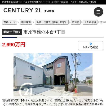
市原市椎の木台1丁目 千葉県市原市椎の木台1丁目｜2,690万円の新築一戸建て｜株式会社JTM商事
TOPページ
物件検索
新築一戸建て（新築一軒家）
市原市
ＪＲ内房線
市原
市原市椎の木台1丁目
新築一戸建て
2,690万円
MAPで確認
現地外観写真 【今すぐ内見大歓迎です♪】 実際にご覧いただくと、写真では伝わら
ない空間の広がりや雰囲気を感じていただけます♪周辺環境もあわせてご案内可能