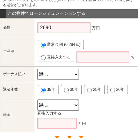
る場合がございます。
この物件でローンシミュレーションする
価格
万円
通常金利 (0.284％)
年利率
直接入力する
％
ボーナス払い
返済年数
35年
30年
25年
20年
直接入力する
頭金
万円