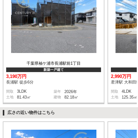
千葉県袖ケ浦市長浦駅前1丁目
新築一戸建て
3,190万円
2,990万円
長浦駅 徒歩6分
君津駅 大和田郵
3LDK
4LDK
間取
築年
2026年
間取
土地
81.43㎡
建物
82.18㎡
土地
125.35㎡
広さの近い物件はこちら