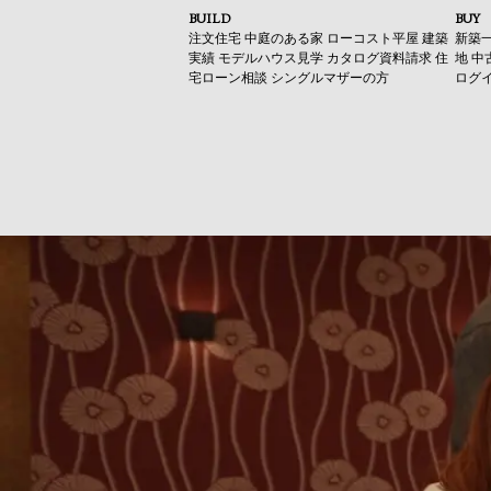
BUILD
BUY
注文住宅
中庭のある家
ローコスト平屋
建築
新築
実績
モデルハウス見学
カタログ資料請求
住
地
中
宅ローン相談
シングルマザーの方
ログ