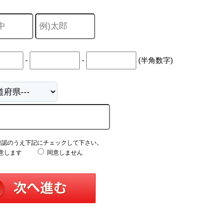
-
-
(半角数字)
確認のうえ下記にチェックして下さい。
意します
同意しません