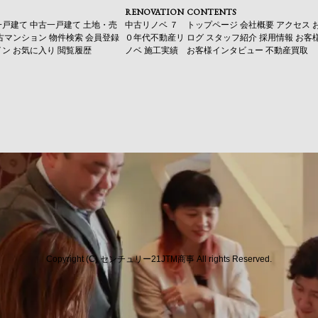
RENOVATION
CONTENTS
一戸建て
中古一戸建て
土地・売
中古リノベ
７
トップページ
会社概要
アクセス
古マンション
物件検索
会員登録
０年代不動産リ
ログ
スタッフ紹介
採用情報
お客
イン
お気に入り
閲覧履歴
ノベ
施工実績
お客様インタビュー
不動産買取
Copyright (C) センチュリー21JTM商事 All rights Reserved.