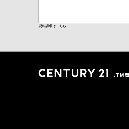
資料請求はこちら
木更津店
〒292-0804 千葉県木更津市文京４丁目１－２０
0438-38-5280
営業時間:10:00-19:00 定休日：水曜日
市原店
〒290-0056 千葉県市原市五井2448-6 パスティーク五
0436-26-4712
営業時間:10:00-19:00 定休日：水曜日
会社概要
スタッフ紹介