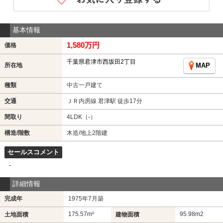
基本情報
1,580万円
価格
千葉県君津市西坂田2丁目
所在地
MAP
種類
中古一戸建て
交通
ＪＲ内房線 君津駅 徒歩17分
間取り
4LDK（-）
構造/階数
木造/地上2階建
セールスコメント
-
詳細情報
完成年
1975年7月築
175.57m²
95.98m
2
土地面積
建物面積