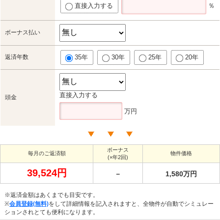
直接入力する
％
ボーナス払い
返済年数
35年
30年
25年
20年
直接入力する
頭金
万円
ボーナス
毎月のご返済額
物件価格
(×年2回)
39,524円
－
1,580万円
※返済金額はあくまでも目安です。
※
会員登録(無料)
をして詳細情報を記入されますと、全物件が自動でシミュレー
ションされとても便利になります。