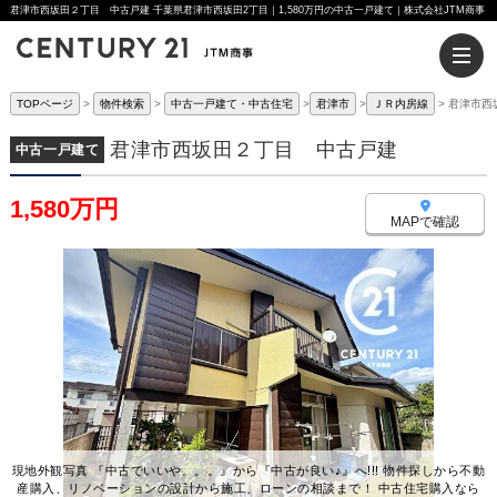
君津市西坂田２丁目 中古戸建 千葉県君津市西坂田2丁目｜1,580万円の中古一戸建て｜株式会社JTM商事
TOPページ
物件検索
中古一戸建て・中古住宅
君津市
ＪＲ内房線
君津市西
君津市西坂田２丁目 中古戸建
中古一戸建て
1,580万円
MAPで確認
現地外観写真 『中古でいいや。。。』から『中古が良い♪』へ!!! 物件探しから不動
産購入、リノベーションの設計から施工、ローンの相談まで！ 中古住宅購入なら