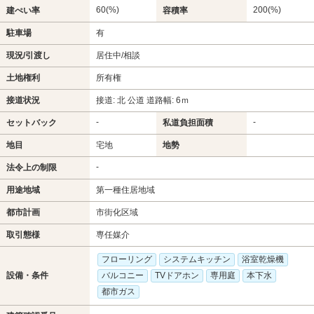
60(%)
200(%)
建ぺい率
容積率
駐車場
有
現況/引渡し
居住中/相談
土地権利
所有権
接道状況
接道: 北 公道 道路幅: 6ｍ
-
-
セットバック
私道負担面積
地目
宅地
地勢
-
法令上の制限
用途地域
第一種住居地域
都市計画
市街化区域
取引態様
専任媒介
フローリング
システムキッチン
浴室乾燥機
設備・条件
バルコニー
TVドアホン
専用庭
本下水
都市ガス