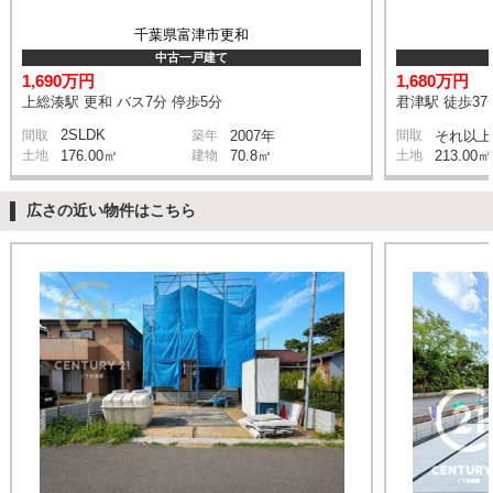
千葉県富津市更和
中古一戸建て
1,690万円
1,680万円
上総湊駅 更和 バス7分 停歩5分
君津駅 徒歩37
2SLDK
間取
築年
2007年
間取
それ以上
土地
176.00㎡
建物
70.8㎡
土地
213.00㎡
広さの近い物件はこちら