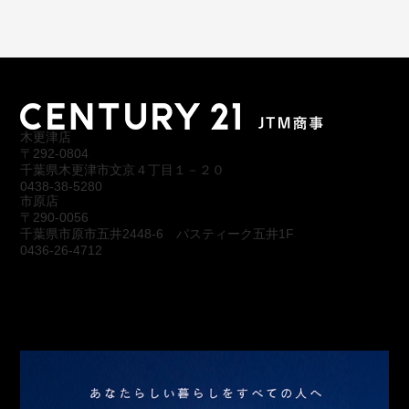
木更津店
〒292-0804
千葉県木更津市文京４丁目１－２０
0438-38-5280
市原店
〒290-0056
千葉県市原市五井2448-6 パスティーク五井1F
0436-26-4712
会社概要
アクセス
スタッフ紹介
お問合わせ