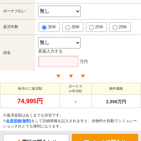
ボーナス払い
返済年数
35年
30年
25年
20年
直接入力する
頭金
万円
ボーナス
毎月のご返済額
物件価格
(×年2回)
74,995円
－
2,998万円
※返済金額はあくまでも目安です。
※
会員登録(無料)
をして詳細情報を記入されますと、全物件が自動でシミュレー
ションされとても便利になります。