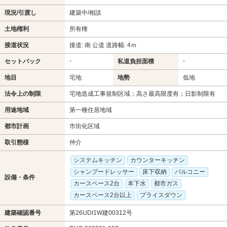
現況/引渡し
建築中/相談
土地権利
所有権
接道状況
接道: 南 公道 道路幅: 4ｍ
-
-
セットバック
私道負担面積
地目
宅地
地勢
低地
法令上の制限
宅地造成工事規制区域；高さ最高限度有；日影制限有
用途地域
第一種住居地域
都市計画
市街化区域
取引態様
仲介
システムキッチン
カウンターキッチン
シャンプードレッサー
床下収納
バルコニー
設備・条件
カースペース2台
本下水
都市ガス
カースペース2台以上
プライスダウン
建築確認番号
第26UDI1W建00312号