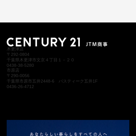
木更津店
〒292-0804
千葉県木更津市文京４丁目１－２０
0438-38-5280
市原店
〒290-0056
千葉県市原市五井2448-6 パスティーク五井1F
0436-26-4712
会社概要
アクセス
スタッフ紹介
お問合わせ