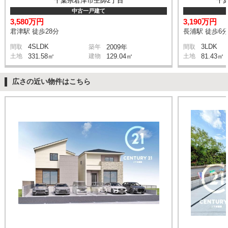
千葉県君津市杢師2丁目
千
中古一戸建て
3,580万円
3,190万円
君津駅 徒歩28分
長浦駅 徒歩6
4SLDK
3LDK
間取
築年
2009年
間取
土地
331.58㎡
建物
129.04㎡
土地
81.43㎡
広さの近い物件はこちら