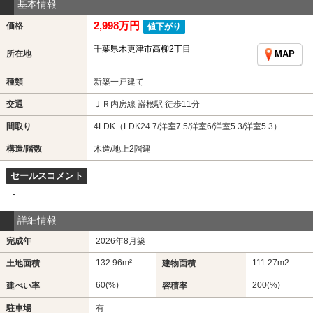
基本情報
2,998万円
価格
値下がり
千葉県木更津市高柳2丁目
所在地
MAP
種類
新築一戸建て
交通
ＪＲ内房線 巌根駅 徒歩11分
間取り
4LDK（LDK24.7/洋室7.5/洋室6/洋室5.3/洋室5.3）
構造/階数
木造/地上2階建
セールスコメント
-
詳細情報
完成年
2026年8月築
132.96m²
111.27m
2
土地面積
建物面積
60(%)
200(%)
建ぺい率
容積率
駐車場
有