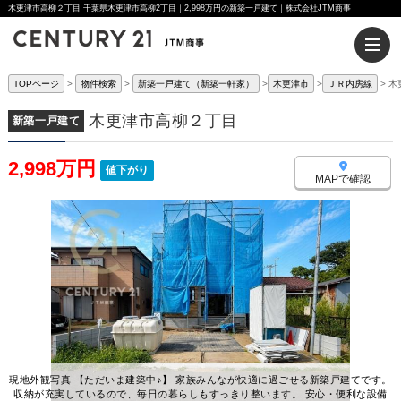
木更津市高柳２丁目 千葉県木更津市高柳2丁目｜2,998万円の新築一戸建て｜株式会社JTM商事
TOPページ
物件検索
新築一戸建て（新築一軒家）
木更津市
ＪＲ内房線
木
木更津市高柳２丁目
新築一戸建て
2,998万円
値下がり
MAPで確認
現地外観写真 【ただいま建築中♪】 家族みんなが快適に過ごせる新築戸建てです。
収納が充実しているので、毎日の暮らしもすっきり整います。 安心・便利な設備