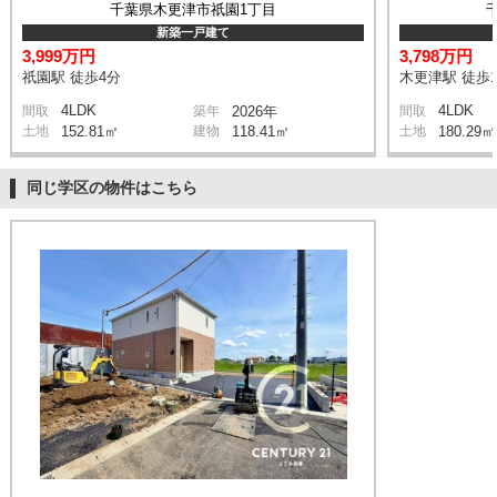
千葉県木更津市祇園1丁目
新築一戸建て
3,999万円
3,798万円
祇園駅 徒歩4分
木更津駅 徒歩1
4LDK
4LDK
間取
築年
2026年
間取
土地
152.81㎡
建物
118.41㎡
土地
180.29㎡
同じ学区の物件はこちら