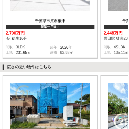
千葉県市原市椎津
千
新築一戸建て
2,790万円
2,448万円
-駅 徒歩16分
誉田駅 徒歩23
3LDK
4SLDK
間取
築年
2026年
間取
土地
231.65㎡
建物
93.98㎡
土地
135.11㎡
広さの近い物件はこちら