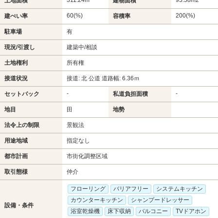
土地面積
建物面積
60(%)
200(%)
建ぺい率
容積率
駐車場
有
現況/引渡し
建築中/相談
土地権利
所有権
接道状況
接道: 北 公道 道路幅: 6.36ｍ
-
-
セットバック
私道負担面積
地目
田
地勢
法令上の制限
景観法
用途地域
指定なし
都市計画
市街化調整区域
取引態様
仲介
フローリング
バリアフリー
システムキッチン
カウンターキッチン
シャンプードレッサー
設備・条件
浴室乾燥機
床下収納
バルコニー
TVドアホン