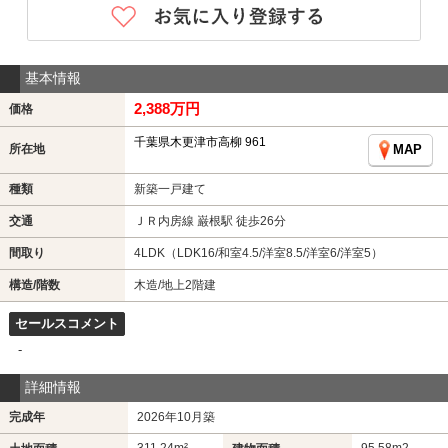
基本情報
2,388万円
価格
千葉県木更津市高柳 961
所在地
MAP
種類
新築一戸建て
交通
ＪＲ内房線 巌根駅 徒歩26分
間取り
4LDK（LDK16/和室4.5/洋室8.5/洋室6/洋室5）
構造/階数
木造/地上2階建
セールスコメント
-
詳細情報
完成年
2026年10月築
311.24m²
95.58m
2