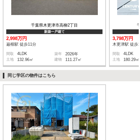
千葉県木更津市高柳2丁目
新築一戸建て
2,998万円
3,798万円
巌根駅 徒歩11分
木更津駅 徒歩1
4LDK
4LDK
間取
築年
2026年
間取
土地
132.96㎡
建物
111.27㎡
土地
180.29㎡
同じ学区の物件はこちら