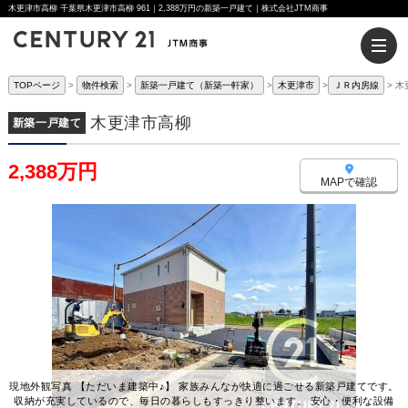
木更津市高柳 千葉県木更津市高柳 961｜2,388万円の新築一戸建て｜株式会社JTM商事
TOPページ
物件検索
新築一戸建て（新築一軒家）
木更津市
ＪＲ内房線
木
木更津市高柳
新築一戸建て
2,388万円
MAPで確認
現地外観写真 【ただいま建築中♪】 家族みんなが快適に過ごせる新築戸建てです。
収納が充実しているので、毎日の暮らしもすっきり整います。 安心・便利な設備