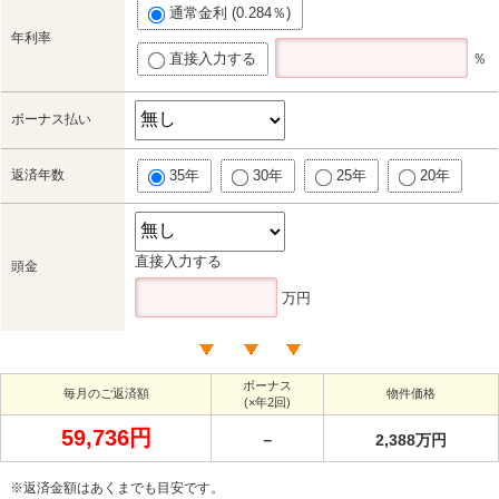
通常金利 (0.284％)
年利率
直接入力する
％
ボーナス払い
返済年数
35年
30年
25年
20年
直接入力する
頭金
万円
ボーナス
毎月のご返済額
物件価格
(×年2回)
59,736円
－
2,388万円
※返済金額はあくまでも目安です。