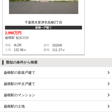
千葉県木更津市高柳2丁目
新築一戸建て
2,998万円
巌根駅 徒歩11分
4LDK
間取
築年
2026年
土地
132.96㎡
建物
111.27㎡
類似の条件から検索
巌根駅の新築戸建て
巌根駅の中古戸建て
巌根駅のマンション
巌根駅の土地