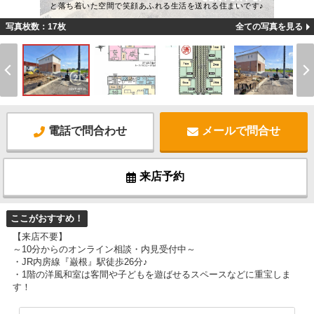
と落ち着いた空間で笑顔あふれる生活を送れる住まいです♪
写真枚数：17枚
全ての写真を見る
電話で問合わせ
メールで問合せ
来店予約
ここがおすすめ！
【来店不要】
～10分からのオンライン相談・内見受付中～
・JR内房線『巌根』駅徒歩26分♪
・1階の洋風和室は客間や子どもを遊ばせるスペースなどに重宝しま
す！