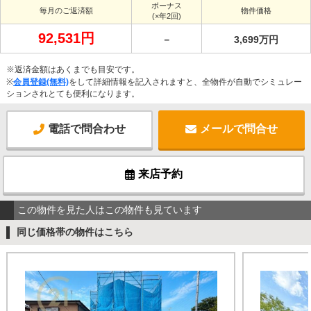
ボーナス
毎月のご返済額
物件価格
(×年2回)
92,531円
－
3,699万円
※返済金額はあくまでも目安です。
※
会員登録(無料)
をして詳細情報を記入されますと、全物件が自動でシミュレー
ションされとても便利になります。
電話で問合わせ
メールで問合せ
来店予約
この物件を見た人はこの物件も見ています
同じ価格帯の物件はこちら