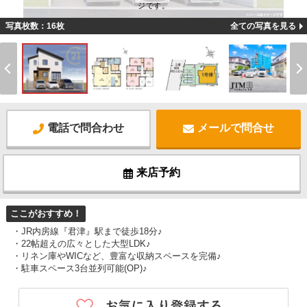
ジです。
写真枚数：16枚
全ての写真を見る
電話で問合わせ
メールで問合せ
来店予約
ここがおすすめ！
・JR内房線『君津』駅まで徒歩18分♪
・22帖超えの広々とした大型LDK♪
・リネン庫やWICなど、豊富な収納スペースを完備♪
・駐車スペース3台並列可能(OP)♪