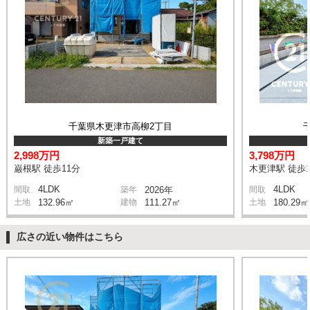
千葉県木更津市高柳2丁目
新築一戸建て
2,998万円
3,798万円
巌根駅 徒歩11分
木更津駅 徒歩1
4LDK
4LDK
間取
築年
2026年
間取
土地
132.96㎡
建物
111.27㎡
土地
180.29㎡
広さの近い物件はこちら