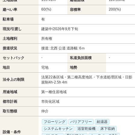
60(%)
200(%)
建ぺい率
容積率
駐車場
有
現況/引渡し
建築中/2026年9月下旬
土地権利
所有権
接道状況
接道: 北西 公道 道路幅: 6ｍ
-
-
セットバック
私道負担面積
地目
宅地
地勢
法第22条区域・第二種高度地区・下水道処理区域・日影
法令上の制限
規制4h-2.5h 4m
用途地域
第一種住居地域
都市計画
市街化区域
取引態様
仲介
フローリング
バリアフリー
給湯器
システムキッチン
浴室乾燥機
床下収納
設備・条件