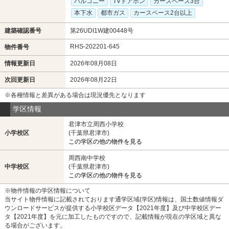
バルコニー
TVドアホン
カースペース3台
本下水
都市ガス
カースペース2台以上
建築確認番号
第26UDI1W建00448号
RHS-202201-645
物件番号
情報更新日
2026年08月08日
次回更新日
2026年08月22日
※各種情報と差異がある場合は現況優先となります
学区情報
君津市立周西小学校
小学校区
(千葉県君津市)
この学区の他の物件を見る
周西南中学校
中学校区
(千葉県君津市)
この学区の他の物件を見る
※物件情報の学区情報について
当サイト物件情報に記載されております通学区域(学区)情報は、国土数値情報ダ
ウンロードサービスが提供する小学校区データ【2021年度】及び中学校区デー
タ【2021年度】を元に加工したものですので、記載情報が現在の学区域と異な
る場合がございます。