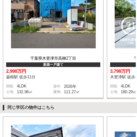
千葉県木更津市高柳2丁目
新築一戸建て
2,998万円
3,798万円
巌根駅 徒歩11分
木更津駅 徒歩1
4LDK
4LDK
間取
築年
2026年
間取
土地
132.96㎡
建物
111.27㎡
土地
180.29㎡
同じ学区の物件はこちら