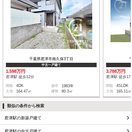
千葉県君津市南久保3丁目
中古一戸建て
1,598万円
3,788万円
君津駅 徒歩12分
君津駅 徒歩17
4DK
4SLDK
間取
築年
1983年
間取
土地
164.47㎡
建物
80.3㎡
土地
165.11㎡
類似の条件から検索
君津駅の新築戸建て
君津駅の中古戸建て