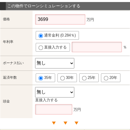
この物件でローンシミュレーションする
価格
万円
通常金利 (0.284％)
年利率
直接入力する
％
ボーナス払い
返済年数
35年
30年
25年
20年
直接入力する
頭金
万円