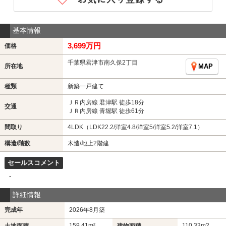
基本情報
3,699万円
価格
千葉県君津市南久保2丁目
所在地
MAP
種類
新築一戸建て
ＪＲ内房線 君津駅 徒歩18分
交通
ＪＲ内房線 青堀駅 徒歩61分
間取り
4LDK（LDK22.2/洋室4.8/洋室5/洋室5.2/洋室7.1）
構造/階数
木造/地上2階建
セールスコメント
-
詳細情報
完成年
2026年8月築
159.41m²
110.33m
2
土地面積
建物面積