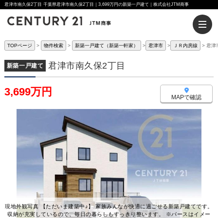
君津市南久保2丁目 千葉県君津市南久保2丁目｜3,699万円の新築一戸建て｜株式会社JTM商事
TOPページ
物件検索
新築一戸建て（新築一軒家）
君津市
ＪＲ内房線
君津
君津市南久保2丁目
新築一戸建て
3,699万円
MAPで確認
現地外観写真 【ただいま建築中♪】 家族みんなが快適に過ごせる新築戸建てです。
収納が充実しているので、毎日の暮らしもすっきり整います。 ※パースはイメー