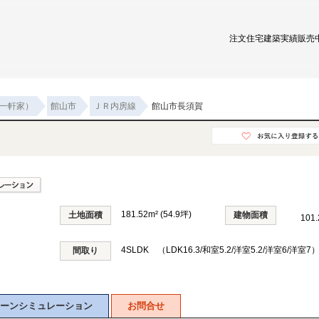
注文住宅
建築実績
販売
一軒家）
館山市
ＪＲ内房線
館山市長須賀
181.52m² (54.9坪)
土地面積
建物面積
101
4SLDK （LDK16.3/和室5.2/洋室5.2/洋室6/洋室7
間取り
ーンシミュレーション
お問合せ