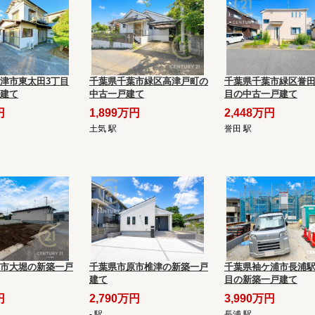
津市東太田3丁目
千葉県千葉市緑区高津戸町の
千葉県千葉市緑区誉田
建て
中古一戸建て
目の中古一戸建て
円
1,899万円
2,448万円
土気 駅
誉田 駅
市大堀の新築一戸
千葉県市原市椎津の新築一戸
千葉県袖ケ浦市長浦駅
建て
目の新築一戸建て
円
2,790万円
3,990万円
- 駅
長浦 駅