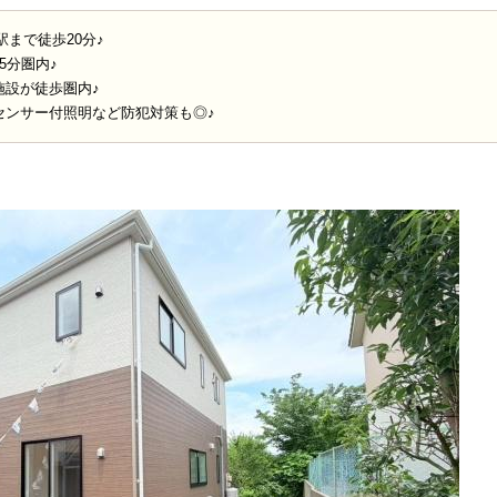
駅まで徒歩20分♪
5分圏内♪
施設が徒歩圏内♪
センサー付照明など防犯対策も◎♪