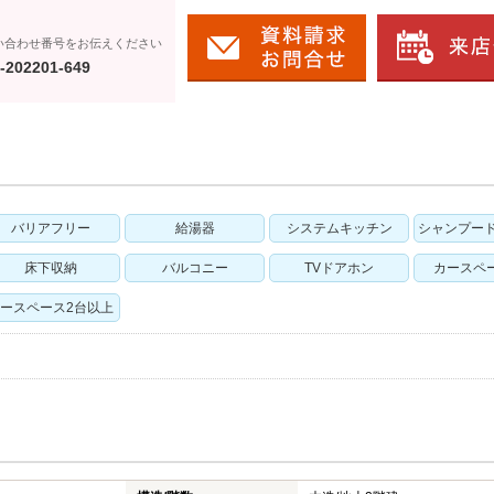
い合わせ番号をお伝えください
-202201-649
バリアフリー
給湯器
システムキッチン
シャンプー
床下収納
バルコニー
TVドアホン
カースペ
ースペース2台以上