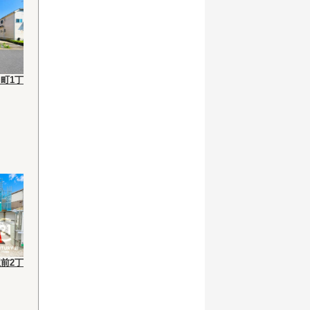
町1丁
前2丁