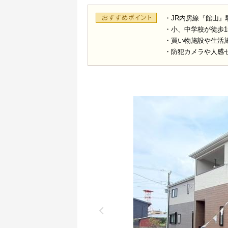
・JR内房線『館山』
・小、中学校が徒歩1
・買い物施設や生活
・防犯カメラや人感