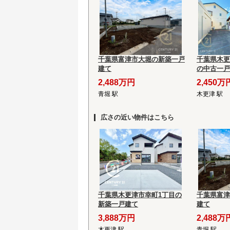
千葉県富津市大堀の新築一戸
千葉県木更
建て
の中古一戸
2,488万円
2,450万
青堀 駅
木更津 駅
広さの近い物件はこちら
千葉県木更津市幸町1丁目の
千葉県富津
新築一戸建て
建て
3,888万円
2,488万
木更津 駅
青堀 駅