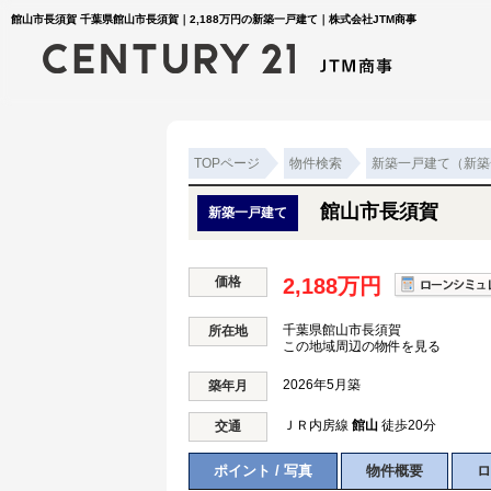
館山市長須賀 千葉県館山市長須賀｜2,188万円の新築一戸建て｜株式会社JTM商事
TOPページ
物件検索
新築一戸建て（新築
館山市長須賀
新築一戸建て
価格
2,188万円
千葉県館山市長須賀
所在地
この地域周辺の物件を見る
2026年5月築
築年月
ＪＲ内房線
館山
徒歩20分
交通
ポイント / 写真
物件概要
ロ