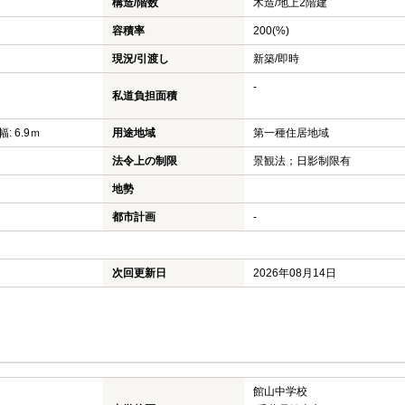
構造/階数
木造/
地上2階建
容積率
200(%)
現況/引渡し
新築/即時
-
私道負担面積
: 6.9ｍ
用途地域
第一種住居地域
法令上の制限
景観法；日影制限有
地勢
都市計画
-
次回更新日
2026年08月14日
館山中学校