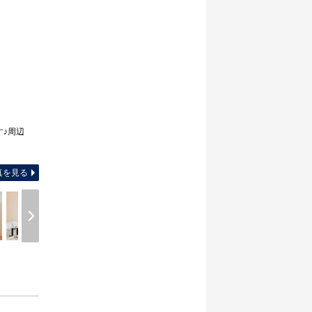
す♪周辺
間取り図
真を見る