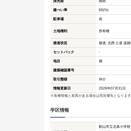
採光面
南西
建ぺい率
60(%)
駐車場
有
土地権利
所有権
接道状況
接道: 北西 公道 道路幅
セットバック
-
地目
畑
建築確認番号
取引態様
仲介
情報更新日
2026年07月31日
※各種情報と差異がある場合は現況優先となります
学区情報
館山市立北条小学校