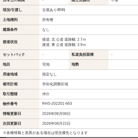
現況/引渡し
古屋あり/即時
土地権利
所有権
建築条件
なし
接道: 北 公道 道路幅: 2.7ｍ
接道状況
接道: 東 公道 道路幅: 3.9ｍ
-
-
セットバック
私道負担面積
地目
宅地
地勢
用途地域
指定なし
都市計画
市街化調整区域
取引態様
仲介
RHS-202201-663
物件番号
情報更新日
2026年08月08日
次回更新日
2026年08月22日
※各種情報と差異がある場合は現況優先となります