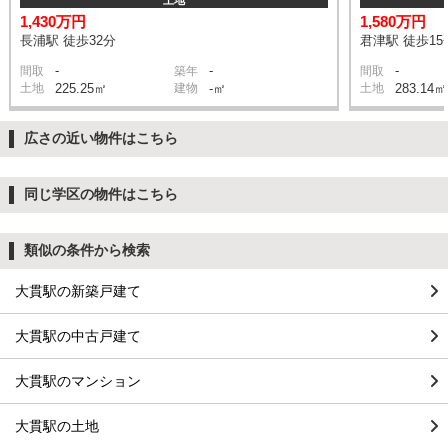
1,430万円
1,580万円
長浦駅 徒歩32分
君津駅 徒歩15
-
-
-
間取
築年
間取
土地
225.25㎡
建物
-㎡
土地
283.14㎡
広さの近い物件はこちら
同じ学区の物件はこちら
類似の条件から検索
大貫駅の新築戸建て
大貫駅の中古戸建て
大貫駅のマンション
大貫駅の土地