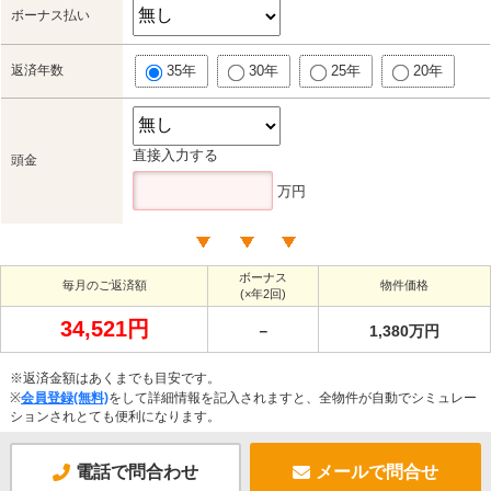
ボーナス払い
返済年数
35年
30年
25年
20年
直接入力する
頭金
万円
ボーナス
毎月のご返済額
物件価格
(×年2回)
34,521円
－
1,380万円
※返済金額はあくまでも目安です。
※
会員登録(無料)
をして詳細情報を記入されますと、全物件が自動でシミュレー
ションされとても便利になります。
電話で問合わせ
メールで問合せ