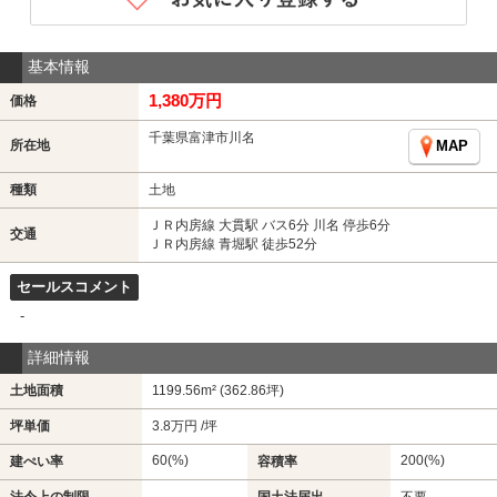
基本情報
1,380万円
価格
千葉県富津市川名
所在地
MAP
種類
土地
ＪＲ内房線 大貫駅 バス6分 川名 停歩6分
交通
ＪＲ内房線 青堀駅 徒歩52分
セールスコメント
-
詳細情報
土地面積
1199.56m² (362.86坪)
坪単価
3.8万円 /坪
60(%)
200(%)
建ぺい率
容積率
法令上の制限
-
国土法届出
不要