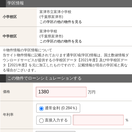
学区情報
富津市立富津小学校
小学校区
(千葉県富津市)
この学区の他の物件を見る
富津中学校
中学校区
(千葉県富津市)
この学区の他の物件を見る
※物件情報の学区情報について
当サイト物件情報に記載されております通学区域(学区)情報は、国土数値情報ダ
ウンロードサービスが提供する小学校区データ【2021年度】及び中学校区デー
タ【2021年度】を元に加工したものですので、記載情報が現在の学区域と異な
る場合がございます。
この物件でローンシミュレーションする
価格
万円
通常金利 (0.284％)
年利率
直接入力する
％