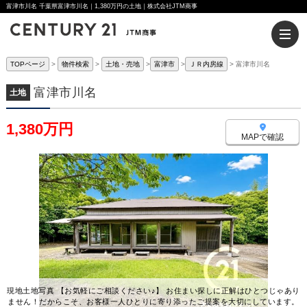
富津市川名 千葉県富津市川名｜1,380万円の土地｜株式会社JTM商事
TOPページ
物件検索
土地・売地
富津市
ＪＲ内房線
富津市川名
富津市川名
土地
1,380万円
MAPで確認
現地土地写真 【お気軽にご相談ください♪】 お住まい探しに正解はひとつじゃあり
ません！だからこそ、お客様一人ひとりに寄り添ったご提案を大切にしています。