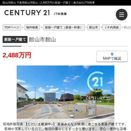
館山市館山 千葉県館山市館山｜2,488万円の新築一戸建て｜株式会社JTM商事
TOPページ
物件検索
新築一戸建て（新築一軒家）
館山市
ＪＲ内房線
館山
館山市館山
新築一戸建て
2,488万円
MAPで確認
現地外観写真 【ただいま建築中♪】 家族みんなが快適に過ごせる新築戸建てです。
収納が充実しているので、毎日の暮らしもすっきり整います。 安心・便利な設備