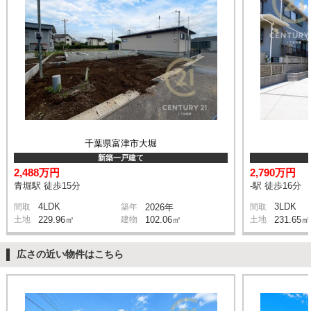
千葉県富津市大堀
新築一戸建て
2,488万円
2,790万円
青堀駅 徒歩15分
-駅 徒歩16分
4LDK
3LDK
間取
築年
2026年
間取
土地
229.96㎡
建物
102.06㎡
土地
231.65㎡
広さの近い物件はこちら