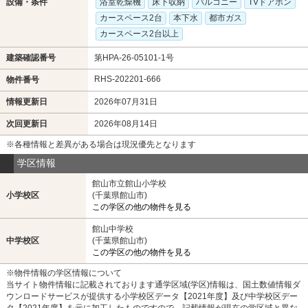
設備・条件
浴室乾燥機
床下収納
バルコニー
TVドアホン
カースペース2台
本下水
都市ガス
カースペース2台以上
建築確認番号
第HPA-26-05101-1号
RHS-202201-666
物件番号
情報更新日
2026年07月31日
次回更新日
2026年08月14日
※各種情報と差異がある場合は現況優先となります
学区情報
館山市立館山小学校
小学校区
(千葉県館山市)
この学区の他の物件を見る
館山中学校
中学校区
(千葉県館山市)
この学区の他の物件を見る
※物件情報の学区情報について
当サイト物件情報に記載されております通学区域(学区)情報は、国土数値情報ダ
ウンロードサービスが提供する小学校区データ【2021年度】及び中学校区デー
タ【2021年度】を元に加工したものですので、記載情報が現在の学区域と異な