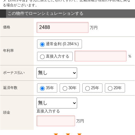
る場合がございます。
この物件でローンシミュレーションする
価格
万円
通常金利 (0.284％)
年利率
直接入力する
％
ボーナス払い
返済年数
35年
30年
25年
20年
直接入力する
頭金
万円