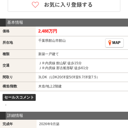
基本情報
2,488万円
価格
千葉県館山市館山
所在地
MAP
種類
新築一戸建て
ＪＲ内房線 館山駅 徒歩15分
交通
ＪＲ内房線 那古船形駅 徒歩61分
間取り
3LDK（LDK20/洋室5/洋室6.7/洋室7.5）
構造/階数
木造/地上2階建
セールスコメント
-
詳細情報
完成年
2026年9月築