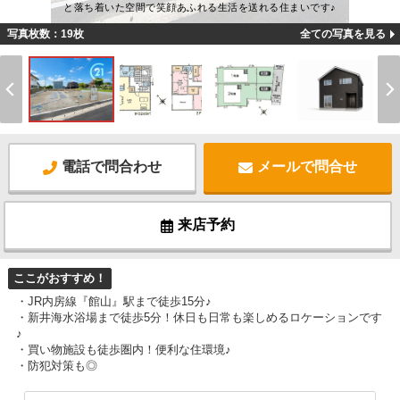
と落ち着いた空間で笑顔あふれる生活を送れる住まいです♪
写真枚数：19枚
全ての写真を見る
電話で問合わせ
メールで問合せ
来店予約
ここがおすすめ！
・JR内房線『館山』駅まで徒歩15分♪
・新井海水浴場まで徒歩5分！休日も日常も楽しめるロケーションです
♪
・買い物施設も徒歩圏内！便利な住環境♪
・防犯対策も◎