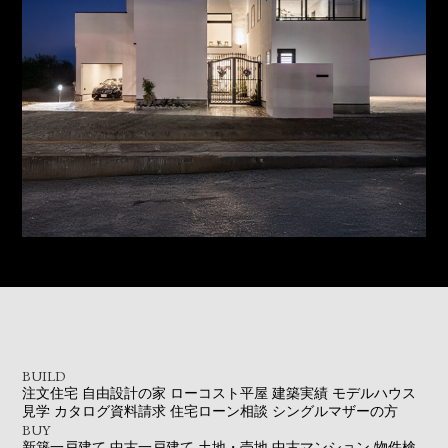
BUILD
注文住宅
自由設計の家
ローコスト平屋
建築実績
モデルハウス
見学
カタログ資料請求
住宅ローン相談
シングルマザーの方
BUY
新築一戸建て
中古一戸建て
土地・売地
中古マンション
物件検