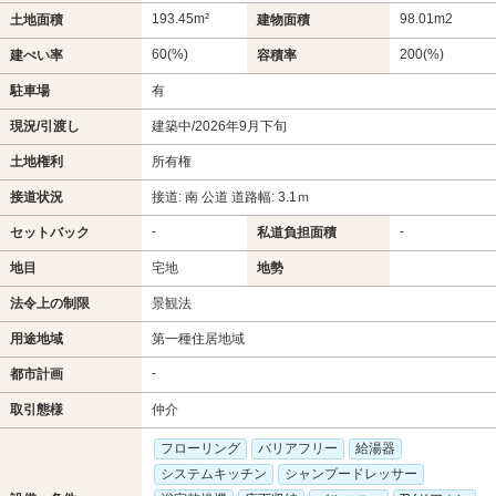
193.45m²
98.01m
2
土地面積
建物面積
60(%)
200(%)
建ぺい率
容積率
駐車場
有
現況/引渡し
建築中/2026年9月下旬
土地権利
所有権
接道状況
接道: 南 公道 道路幅: 3.1ｍ
-
-
セットバック
私道負担面積
地目
宅地
地勢
法令上の制限
景観法
用途地域
第一種住居地域
-
都市計画
取引態様
仲介
フローリング
バリアフリー
給湯器
システムキッチン
シャンプードレッサー