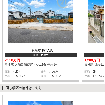
千葉県君津市人見
新築一戸建て
2,990万円
1,280万円
君津駅 大和田郵便局 バス11分 停歩1分
巌根駅 徒歩11
4LDK
3K
間取
築年
2026年
間取
土地
125.35㎡
建物
105.16㎡
土地
171.73㎡
同じ学区の物件はこちら