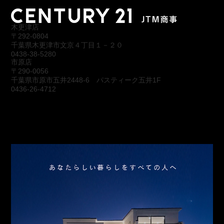
木更津店
〒292-0804
千葉県木更津市文京４丁目１－２０
0438-38-5280
市原店
〒290-0056
千葉県市原市五井2448-6 パスティーク五井1F
0436-26-4712
会社概要
アクセス
スタッフ紹介
お問合わせ