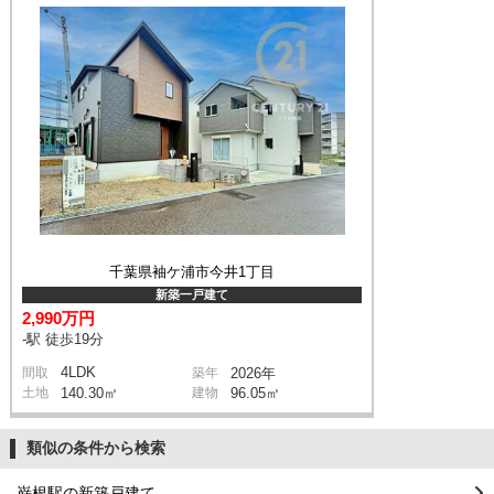
千葉県袖ケ浦市今井1丁目
新築一戸建て
2,990万円
-駅 徒歩19分
4LDK
間取
築年
2026年
土地
140.30㎡
建物
96.05㎡
類似の条件から検索
巌根駅の新築戸建て