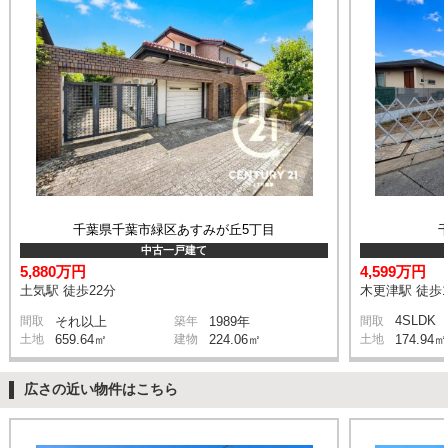
千葉県千葉市緑区あすみが丘5丁目
中古一戸建て
5,880万円
4,599万円
土気駅 徒歩22分
木更津駅 徒歩1
4SLDK
間取
それ以上
築年
1989年
間取
土地
659.64㎡
建物
224.06㎡
土地
174.94㎡
広さの近い物件はこちら