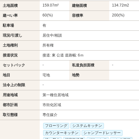
159.07m²
134.72m
2
土地面積
建物面積
60(%)
200(%)
建ぺい率
容積率
駐車場
有
現況/引渡し
居住中/相談
土地権利
所有権
接道状況
接道: 東 公道 道路幅: 6ｍ
-
-
セットバック
私道負担面積
地目
宅地
地勢
-
法令上の制限
用途地域
第一種住居地域
都市計画
市街化区域
取引態様
専任媒介
フローリング
システムキッチン
カウンターキッチン
シャンプードレッサー