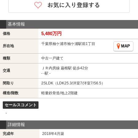
基本情報
5,480万円
価格
千葉県袖ケ浦市袖ケ浦駅前1丁目
所在地
MAP
種類
中古一戸建て
ＪＲ内房線 巌根駅 徒歩42分
交通
- -駅 -
間取り
2SLDK（LDK25.3/洋室7/洋室7/S6.5）
構造/階数
軽量鉄骨造/地上2階建
セールスコメント
-
詳細情報
完成年
2018年4月築