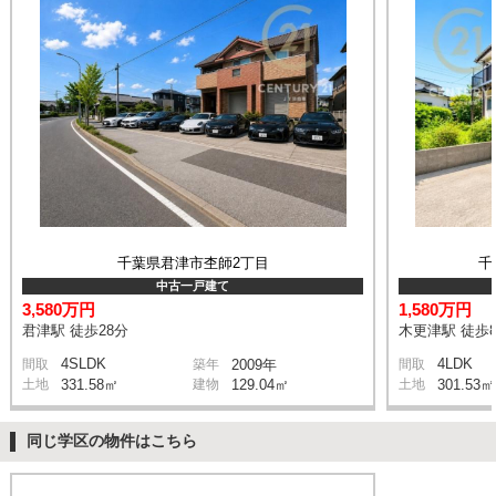
千葉県君津市杢師2丁目
千
中古一戸建て
3,580万円
1,580万円
君津駅 徒歩28分
木更津駅 徒歩8
4SLDK
4LDK
間取
築年
2009年
間取
土地
331.58㎡
建物
129.04㎡
土地
301.53㎡
同じ学区の物件はこちら