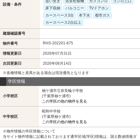
追い焚き
浴室乾燥機
ガスコンロ
コンロ三口
設備・条件
床下収納
バルコニー
TVドアホン
カースペース3台
本下水
都市ガス
カースペース2台以上
建築確認番号
RHS-202201-675
物件番号
情報更新日
2026年07月31日
次回更新日
2026年08月14日
※各種情報と差異がある場合は現況優先となります
学区情報
袖ケ浦市立奈良輪小学校
小学校区
(千葉県袖ケ浦市)
この学区の他の物件を見る
昭和中学校
中学校区
(千葉県袖ケ浦市)
この学区の他の物件を見る
※物件情報の学区情報について
当サイト物件情報に記載されております通学区域(学区)情報は、国土数値情報ダ