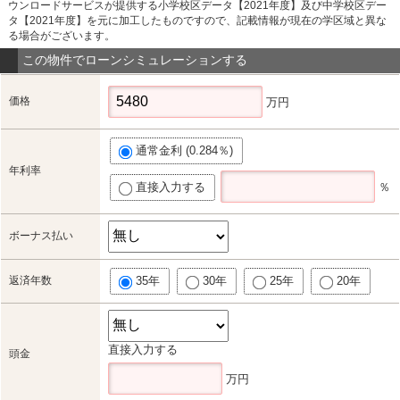
ウンロードサービスが提供する小学校区データ【2021年度】及び中学校区デー
タ【2021年度】を元に加工したものですので、記載情報が現在の学区域と異な
る場合がございます。
この物件でローンシミュレーションする
価格
万円
通常金利 (0.284％)
年利率
直接入力する
％
ボーナス払い
返済年数
35年
30年
25年
20年
直接入力する
頭金
万円