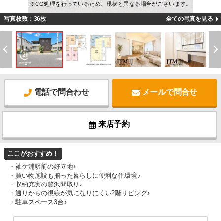
※CG処理を行っているため、現状と異なる場合がございます。
写真枚数：36枚
全ての写真を見る
電話で問合わせ
メールで問合せ
来店予約
ここがおすすめ！
・袖ケ浦駅前の好立地♪
・買い物施設も揃った暮らしに便利な住環境♪
・収納充実の贅沢間取り♪
・通りからの視線が気になりにくい2階リビング♪
・駐車スペース3台♪