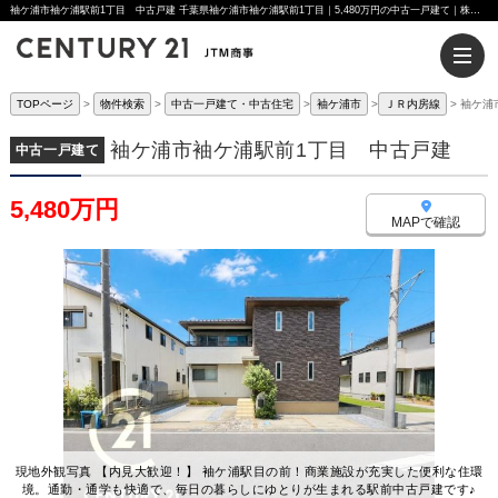
袖ケ浦市袖ケ浦駅前1丁目 中古戸建 千葉県袖ケ浦市袖ケ浦駅前1丁目｜5,480万円の中古一戸建て｜株式会社JTM商事
TOPページ
物件検索
中古一戸建て・中古住宅
袖ケ浦市
ＪＲ内房線
袖ケ浦
袖ケ浦市袖ケ浦駅前1丁目 中古戸建
中古一戸建て
5,480万円
MAPで確認
現地外観写真 【内見大歓迎！】 袖ケ浦駅目の前！商業施設が充実した便利な住環
境。通勤・通学も快適で、毎日の暮らしにゆとりが生まれる駅前中古戸建です♪