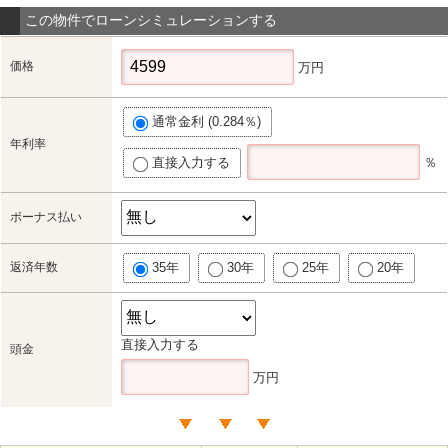
この物件でローンシミュレーションする
価格
万円
通常金利 (0.284％)
年利率
直接入力する
％
ボーナス払い
返済年数
35年
30年
25年
20年
直接入力する
頭金
万円