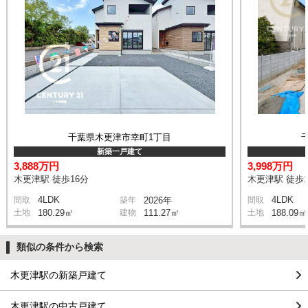
千葉県木更津市幸町1丁目
新築一戸建て
3,888万円
3,998万円
木更津駅 徒歩16分
木更津駅 徒歩1
4LDK
4LDK
間取
築年
2026年
間取
土地
180.29㎡
建物
111.27㎡
土地
188.09㎡
類似の条件から検索
木更津駅の新築戸建て
木更津駅の中古戸建て