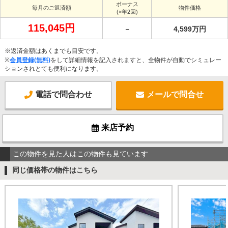
ボーナス
毎月のご返済額
物件価格
(×年2回)
115,045円
－
4,599万円
※返済金額はあくまでも目安です。
※
会員登録(無料)
をして詳細情報を記入されますと、全物件が自動でシミュレー
ションされとても便利になります。
電話で問合わせ
メールで問合せ
来店予約
この物件を見た人はこの物件も見ています
同じ価格帯の物件はこちら