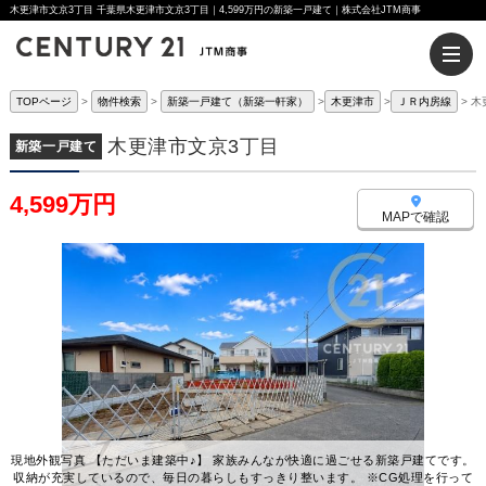
木更津市文京3丁目 千葉県木更津市文京3丁目｜4,599万円の新築一戸建て｜株式会社JTM商事
TOPページ
物件検索
新築一戸建て（新築一軒家）
木更津市
ＪＲ内房線
木
木更津市文京3丁目
新築一戸建て
4,599万円
MAPで確認
現地外観写真 【ただいま建築中♪】 家族みんなが快適に過ごせる新築戸建てです。
収納が充実しているので、毎日の暮らしもすっきり整います。 ※CG処理を行って