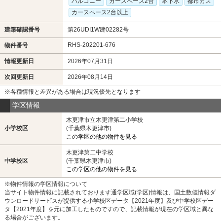
バルコニー
カースペース2台
本下水
都市ガス
カースペース2台以上
建築確認番号
第26UDI1W建02282号
RHS-202201-676
物件番号
情報更新日
2026年07月31日
次回更新日
2026年08月14日
※各種情報と差異がある場合は現況優先となります
学区情報
木更津市立木更津第二小学校
小学校区
(千葉県木更津市)
この学区の他の物件を見る
木更津第二中学校
中学校区
(千葉県木更津市)
この学区の他の物件を見る
※物件情報の学区情報について
当サイト物件情報に記載されております通学区域(学区)情報は、国土数値情報ダ
ウンロードサービスが提供する小学校区データ【2021年度】及び中学校区デー
タ【2021年度】を元に加工したものですので、記載情報が現在の学区域と異な
る場合がございます。