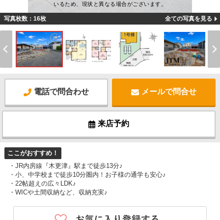
いるため、現状と異なる場合がございます。
写真枚数：16枚
全ての写真を見る
電話で問合わせ
メールで問合せ
来店予約
ここがおすすめ！
・JR内房線『木更津』駅まで徒歩13分♪
・小、中学校まで徒歩10分圏内！お子様の通学も安心♪
・22帖超えの広々LDK♪
・WICや土間収納など、収納充実♪