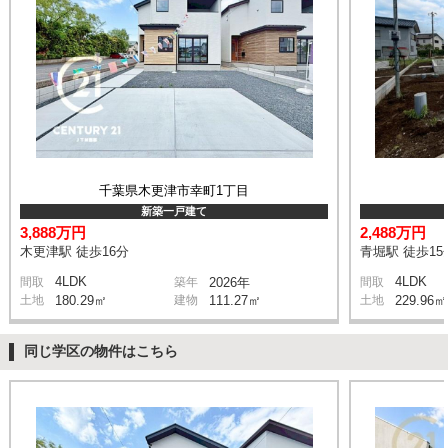
千葉県木更津市幸町1丁目
新築一戸建て
3,888万円
2,488万円
木更津駅 徒歩16分
青堀駅 徒歩15
4LDK
4LDK
間取
築年
2026年
間取
土地
180.29㎡
建物
111.27㎡
土地
229.96㎡
同じ学区の物件はこちら