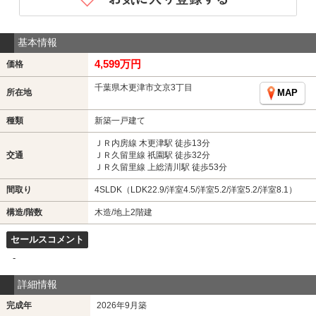
基本情報
4,599万円
価格
千葉県木更津市文京3丁目
所在地
MAP
種類
新築一戸建て
ＪＲ内房線 木更津駅 徒歩13分
交通
ＪＲ久留里線 祇園駅 徒歩32分
ＪＲ久留里線 上総清川駅 徒歩53分
間取り
4SLDK（LDK22.9/洋室4.5/洋室5.2/洋室5.2/洋室8.1）
構造/階数
木造/地上2階建
セールスコメント
-
詳細情報
完成年
2026年9月築