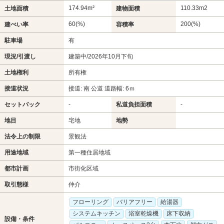
174.94m²
110.33m
2
土地面積
建物面積
60(%)
200(%)
建ぺい率
容積率
駐車場
有
現況/引渡し
建築中/2026年10月下旬
土地権利
所有権
接道状況
接道: 南 公道 道路幅: 6ｍ
-
-
セットバック
私道負担面積
地目
宅地
地勢
法令上の制限
景観法
用途地域
第一種住居地域
都市計画
市街化区域
取引態様
仲介
フローリング
バリアフリー
給湯器
システムキッチン
浴室乾燥機
床下収納
設備・条件