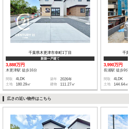
千葉県木更津市幸町1丁目
千
新築一戸建て
3,888万円
3,990万円
木更津駅 徒歩16分
長浦駅 徒歩9
4LDK
4LDK
間取
築年
2026年
間取
土地
180.29㎡
建物
111.27㎡
土地
144.64㎡
広さの近い物件はこちら