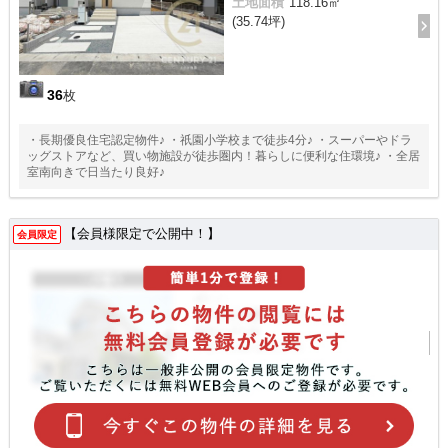
土地面積
118.16㎡
(35.74坪)
36
枚
・長期優良住宅認定物件♪ ・祇園小学校まで徒歩4分♪ ・スーパーやドラ
ッグストアなど、買い物施設が徒歩圏内！暮らしに便利な住環境♪ ・全居
室南向きで日当たり良好♪
【会員様限定で公開中！】
会員限定