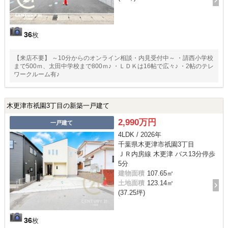
36
枚
【来店不要】 ～10分からのオンライン相談・内見受付中～ ・請西小学校
まで500ｍ、太田中学校まで800ｍ♪ ・ＬＤＫは16帖で広々♪ ・2帖のテレ
ワークルーム有♪
木更津市祇園3丁目の新築一戸建て
2,990万円
一戸建て
4LDK / 2026年
千葉県木更津市祇園3丁目
ＪＲ内房線 木更津 バス13分停歩
5分
建物面積
107.65㎡
土地面積
123.14㎡
(37.25坪)
36
枚