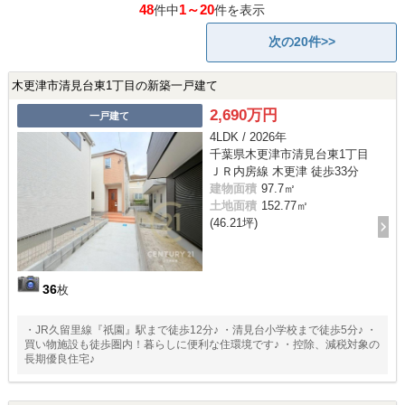
48
1～20
件中
件を表示
次の20件>>
木更津市清見台東1丁目の新築一戸建て
2,690万円
一戸建て
4LDK / 2026年
千葉県木更津市清見台東1丁目
ＪＲ内房線 木更津 徒歩33分
建物面積
97.7㎡
土地面積
152.77㎡
(46.21坪)
36
枚
・JR久留里線『祇園』駅まで徒歩12分♪ ・清見台小学校まで徒歩5分♪ ・
買い物施設も徒歩圏内！暮らしに便利な住環境です♪ ・控除、減税対象の
長期優良住宅♪