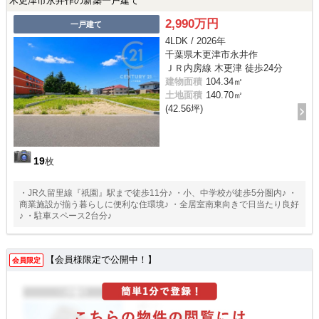
木更津市永井作の新築一戸建て
2,990万円
一戸建て
4LDK / 2026年
千葉県木更津市永井作
ＪＲ内房線 木更津 徒歩24分
建物面積
104.34㎡
土地面積
140.70㎡
(42.56坪)
19
枚
・JR久留里線『祇園』駅まで徒歩11分♪ ・小、中学校が徒歩5分圏内♪ ・
商業施設が揃う暮らしに便利な住環境♪ ・全居室南東向きで日当たり良好
♪ ・駐車スペース2台分♪
【会員様限定で公開中！】
会員限定