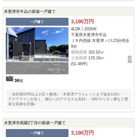
木更津市牛込の新築一戸建て
3,190万円
一戸建て
4LDK / 2026年
千葉県木更津市牛込
ＪＲ内房線 木更津 バス23分停歩
9分
建物面積
101.02㎡
土地面積
170.19㎡
(51.48坪)
36
枚
・全区画50坪以上の広々敷地♪ ・木更津アウトレットまで徒歩13分♪ ・
アクアラインが近く、都心へのアクセスも良好♪ ・WICやリネン庫など豊
富な収納を完備♪
木更津市祇園2丁目の新築一戸建て
3,190万円
一戸建て