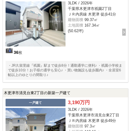
3LDK / 2026年
千葉県木更津市祇園2丁目
ＪＲ内房線 木更津 徒歩41分
建物面積
99.37㎡
土地面積
167.34㎡
(50.62坪)
36
枚
・JR久留里線『祇園』駅まで徒歩8分！通勤通学に便利♪ ・祇園小学校ま
で徒歩10分！お子様の通学も安心♪ ・買い物施設も徒歩圏内♪ ・全居室6
帖以上のゆとりの間取り♪
木更津市清見台東2丁目の新築一戸建て
3,190万円
一戸建て
3LDK / 2026年
千葉県木更津市清見台東2丁目
ＪＲ内房線 木更津 徒歩49分
建物面積
97.3㎡