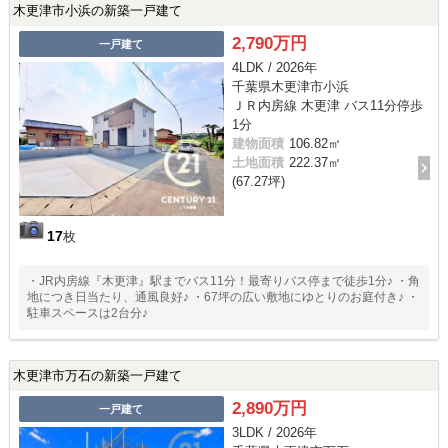
木更津市小浜の新築一戸建て
2,790万円
一戸建て
4LDK / 2026年
千葉県木更津市小浜
ＪＲ内房線 木更津 バス11分停歩
1分
建物面積
106.82㎡
土地面積
222.37㎡
(67.27坪)
17
枚
・JR内房線『木更津』駅までバス11分！最寄りバス停まで徒歩1分♪ ・角
地につき日当たり、通風良好♪ ・67坪の広い敷地にゆとりのお庭付き♪ ・
駐車スペースは2台分♪
木更津市万石の新築一戸建て
2,890万円
一戸建て
3LDK / 2026年