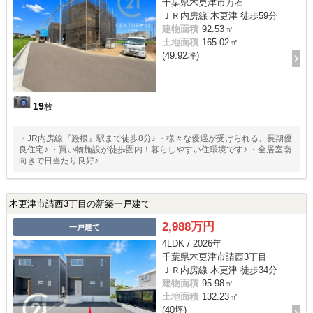
千葉県木更津市万石
ＪＲ内房線 木更津 徒歩59分
建物面積
92.53㎡
土地面積
165.02㎡
(49.92坪)
19
枚
・JR内房線『巌根』駅まで徒歩8分♪ ・様々な優遇が受けられる、長期優
良住宅♪ ・買い物施設が徒歩圏内！暮らしやすい住環境です♪ ・全居室南
向きで日当たり良好♪
木更津市請西3丁目の新築一戸建て
2,988万円
一戸建て
4LDK / 2026年
千葉県木更津市請西3丁目
ＪＲ内房線 木更津 徒歩34分
建物面積
95.98㎡
土地面積
132.23㎡
(40坪)