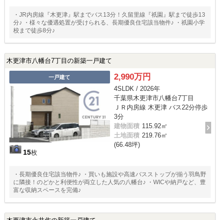
・JR内房線『木更津』駅までバス13分！久留里線『祇園』駅まで徒歩13
分♪ ・様々な優遇処置が受けられる、長期優良住宅該当物件♪ ・祇園小学
校まで徒歩8分♪
木更津市八幡台7丁目の新築一戸建て
2,990万円
一戸建て
4SLDK / 2026年
千葉県木更津市八幡台7丁目
ＪＲ内房線 木更津 バス22分停歩
3分
建物面積
115.92㎡
土地面積
219.76㎡
(66.48坪)
15
枚
・長期優良住宅該当物件♪ ・買いも施設や高速バスストップが揃う羽鳥野
に隣接！のどかと利便性が両立した人気の八幡台♪ ・WICや納戸など、豊
富な収納スペースを完備♪