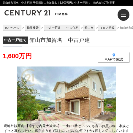
館山市加賀名 中古戸建 千葉県館山市加賀名｜1,600万円の中古一戸建て｜株式会社JTM商事
TOPページ
物件検索
中古一戸建て・中古住宅
館山市
ＪＲ内房線
館山市加
館山市加賀名 中古戸建
中古一戸建て
1,600万円
MAPで確認
現地外観写真 【今すぐ内見大歓迎♪】 一生に1番といっても言いお買い物。家族と
ずっと暮らしたい。暮らすうえで譲れないものは何ですか♪何を大切にしています