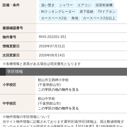
設備・条件
追い焚き
シャワー
エアコン
浴室乾燥機
IHクッキングヒーター
床下収納
TVドアホン
カースペース2台
角地
カースペース2台以上
建築確認番号
RHS-202201-351
物件番号
情報更新日
2026年07月31日
次回更新日
2026年08月14日
※各種情報と差異がある場合は現況優先となります
学区情報
館山市立西岬小学校
小学校区
(千葉県館山市)
この学区の他の物件を見る
館山中学校
中学校区
(千葉県館山市)
この学区の他の物件を見る
※物件情報の学区情報について
当サイト物件情報に記載されております通学区域(学区)情報は、国土数値情報ダ
ウンロードサービスが提供する小学校区データ【2021年度】及び中学校区デー