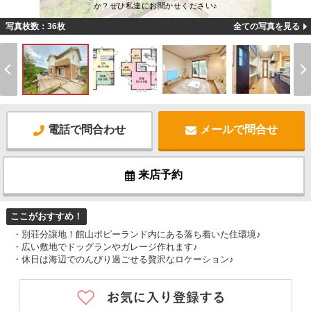
か？ぜひ私達にお聞かせください♪
写真枚数：36枚
全ての写真を見る
電話で問合わせ
メールで問合せ
来店予約
ここがおすすめ！
・別荘分譲地！館山ポピーランド内にある落ち着いた住環境♪
・広い敷地でドッグランやガレージ作れます♪
・休日は海辺でのんびり過ごせる贅沢なロケーション♪