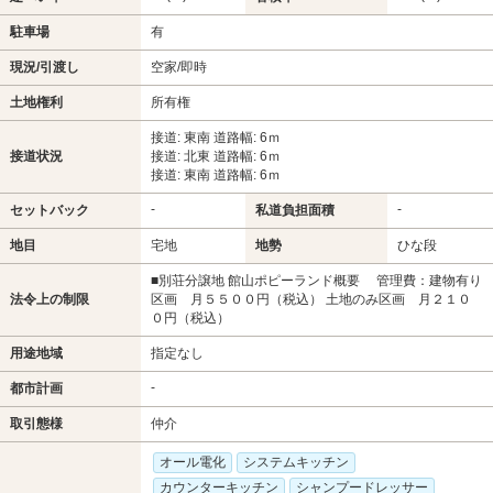
駐車場
有
現況/引渡し
空家/即時
土地権利
所有権
接道: 東南 道路幅: 6ｍ
接道状況
接道: 北東 道路幅: 6ｍ
接道: 東南 道路幅: 6ｍ
-
-
セットバック
私道負担面積
地目
宅地
地勢
ひな段
■別荘分譲地 館山ポピーランド概要 管理費：建物有り
法令上の制限
区画 月５５００円（税込） 土地のみ区画 月２１０
０円（税込）
用途地域
指定なし
-
都市計画
取引態様
仲介
オール電化
システムキッチン
カウンターキッチン
シャンプードレッサー