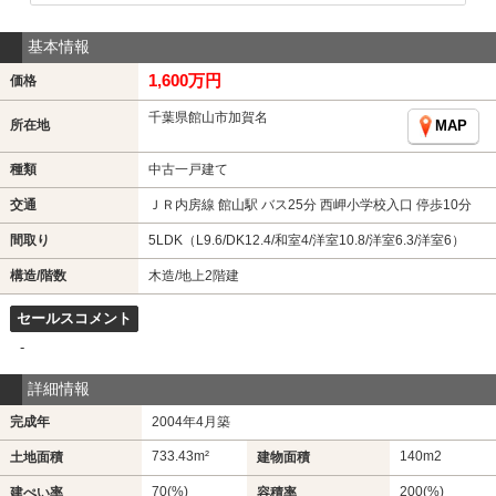
基本情報
1,600万円
価格
千葉県館山市加賀名
所在地
MAP
種類
中古一戸建て
交通
ＪＲ内房線 館山駅 バス25分 西岬小学校入口 停歩10分
間取り
5LDK（L9.6/DK12.4/和室4/洋室10.8/洋室6.3/洋室6）
構造/階数
木造/地上2階建
セールスコメント
-
詳細情報
完成年
2004年4月築
733.43m²
140m
2
土地面積
建物面積
70(%)
200(%)
建ぺい率
容積率