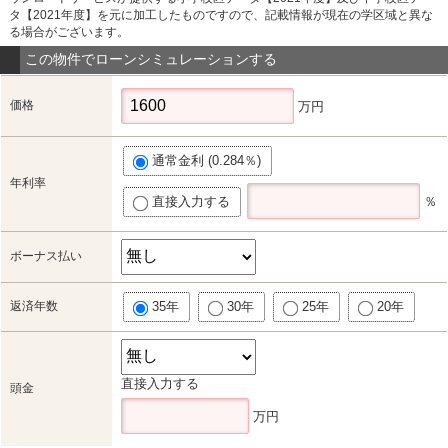
タ【2021年度】を元に加工したものですので、記載情報が現在の学区域と異な
る場合がございます。
この物件でローンシミュレーションする
価格
万円
通常金利 (0.284％)
年利率
直接入力する
％
ボーナス払い
返済年数
35年
30年
25年
20年
直接入力する
頭金
万円