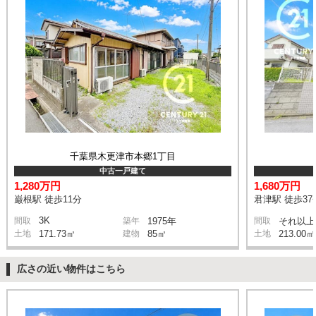
千葉県木更津市本郷1丁目
中古一戸建て
1,280万円
1,680万円
巌根駅 徒歩11分
君津駅 徒歩37
3K
間取
築年
1975年
間取
それ以上
土地
171.73㎡
建物
85㎡
土地
213.00㎡
広さの近い物件はこちら