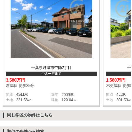
千葉県君津市杢師2丁目
千
中古一戸建て
3,580万円
1,580万円
君津駅 徒歩28分
木更津駅 徒歩8
4SLDK
4LDK
間取
築年
2009年
間取
土地
331.58㎡
建物
129.04㎡
土地
301.53㎡
同じ学区の物件はこちら
類似の条件から検索