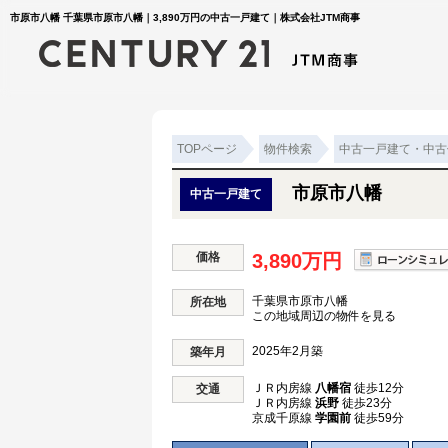
市原市八幡 千葉県市原市八幡｜3,890万円の中古一戸建て｜株式会社JTM商事
TOPページ
物件検索
中古一戸建て・中古
市原市八幡
中古一戸建て
価格
3,890万円
千葉県市原市八幡
所在地
この地域周辺の物件を見る
2025年2月築
築年月
ＪＲ内房線
八幡宿
徒歩12分
交通
ＪＲ内房線
浜野
徒歩23分
京成千原線
学園前
徒歩59分