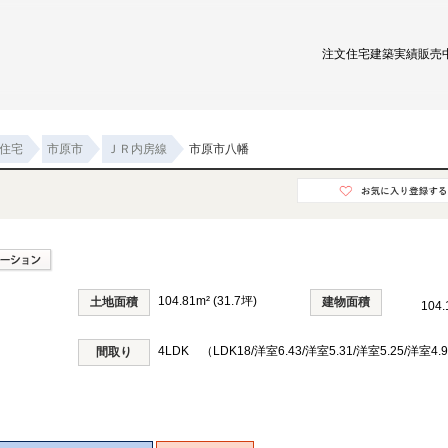
注文住宅
建築実績
販売
住宅
市原市
ＪＲ内房線
市原市八幡
104.81m² (31.7坪)
土地面積
建物面積
104.
4LDK （LDK18/洋室6.43/洋室5.31/洋室5.25/洋室4.
間取り