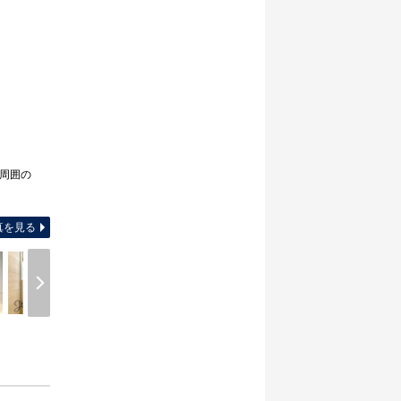
。周囲の
間取り図
真を見る