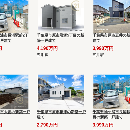
浦市長浦駅前2丁
千葉県市原市君塚5丁目の新
千葉県市原市五井の
戸建て
築一戸建て
建て
円
4,190万円
3,990万円
五井 駅
五井 駅
市大堀の新築一戸
千葉県市原市椎津の新築一戸
千葉県袖ケ浦市長浦駅
建て
目の新築一戸建て
円
2,790万円
3,990万円