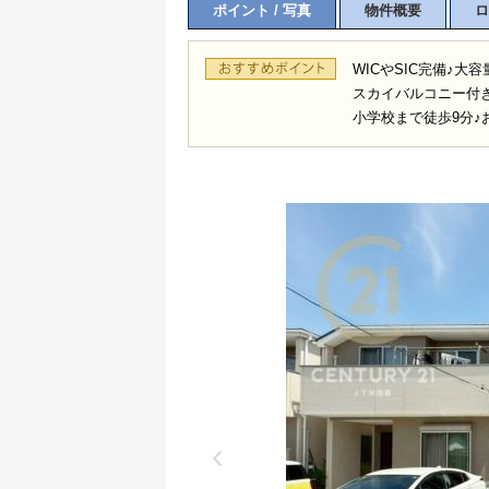
ポイント / 写真
物件概要
ロ
WICやSIC完備♪
スカイバルコニー付
小学校まで徒歩9分♪