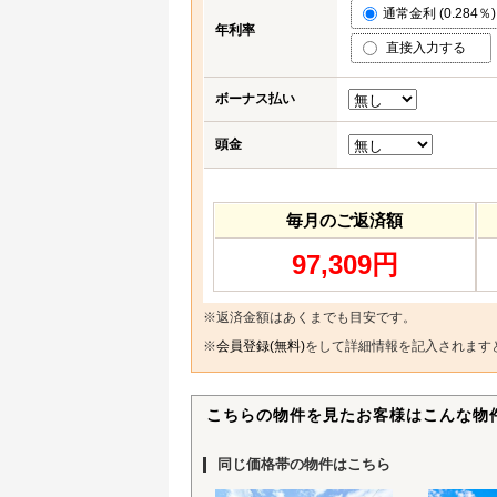
通常金利 (0.284％)
年利率
直接入力する
ボーナス払い
頭金
毎月のご返済額
97,309円
※返済金額はあくまでも目安です。
※
会員登録(無料)
をして詳細情報を記入されます
こちらの物件を見たお客様はこんな物
同じ価格帯の物件はこちら