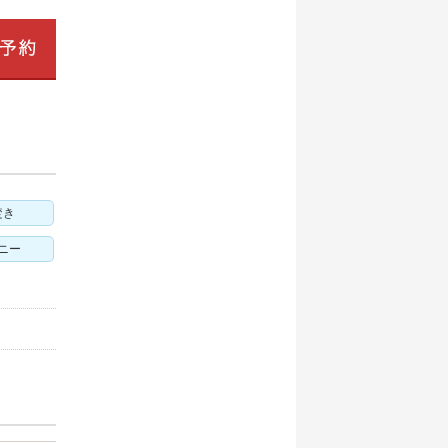
焚き
ニー