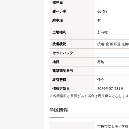
採光面
-
建ぺい率
60(%)
駐車場
有
土地権利
所有権
接道状況
接道: 南西 私道 道路幅
セットバック
-
地目
宅地
建築確認番号
取引態様
仲介
情報更新日
2026年07月31日
※各種情報と差異がある場合は現況優先となります
学区情報
市原市立石塚小学校