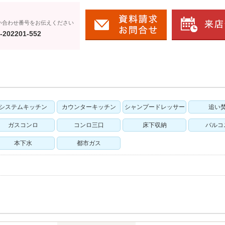
い合わせ番号をお伝えください
-202201-552
システムキッチン
カウンターキッチン
シャンプードレッサー
追い
ガスコンロ
コンロ三口
床下収納
バルコ
本下水
都市ガス