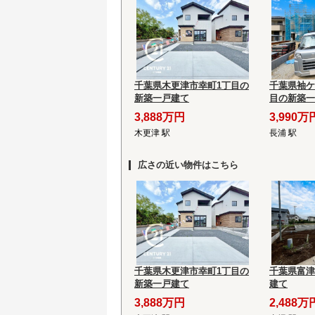
千葉県木更津市幸町1丁目の
千葉県袖ケ
新築一戸建て
目の新築一
3,888万円
3,990万
木更津 駅
長浦 駅
広さの近い物件はこちら
千葉県木更津市幸町1丁目の
千葉県富津
新築一戸建て
建て
3,888万円
2,488万