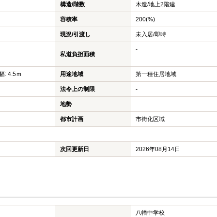
構造/階数
木造/
地上2階建
容積率
200(%)
現況/引渡し
未入居/即時
-
私道負担面積
: 4.5ｍ
用途地域
第一種住居地域
法令上の制限
-
地勢
都市計画
市街化区域
次回更新日
2026年08月14日
八幡中学校