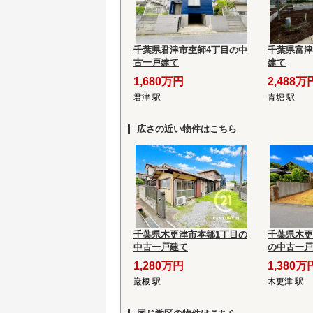
千葉県君津市杢師4丁目の中
千葉県富津
古一戸建て
建て
1,680万円
2,488万
君津 駅
青堀 駅
広さの近い物件はこちら
千葉県木更津市本郷1丁目の
千葉県木更
中古一戸建て
の中古一戸
1,280万円
1,380万
巌根 駅
木更津 駅