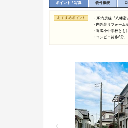
ポイント / 写真
物件概要
ロ
・JR内房線『八幡宿
・内外装リフォーム済
・近隣小中学校とも
・コンビニ徒歩6分、