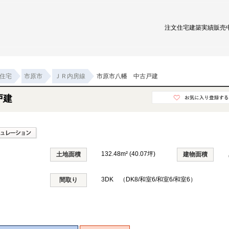
注文住宅
建築実績
販売
住宅
市原市
ＪＲ内房線
市原市八幡 中古戸建
戸建
132.48m² (40.07坪)
土地面積
建物面積
3DK （DK8/和室6/和室6/和室6）
間取り