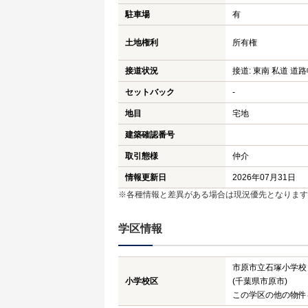
駐車場
有
土地権利
所有権
接道状況
接道: 東南 私道 道路
セットバック
-
地目
宅地
建築確認番号
取引態様
仲介
情報更新日
2026年07月31日
※各種情報と差異がある場合は現況優先となります
学区情報
市原市立石塚小学校
小学校区
(千葉県市原市)
この学区の他の物件