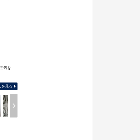
雰囲気を
間取り図
真を見る