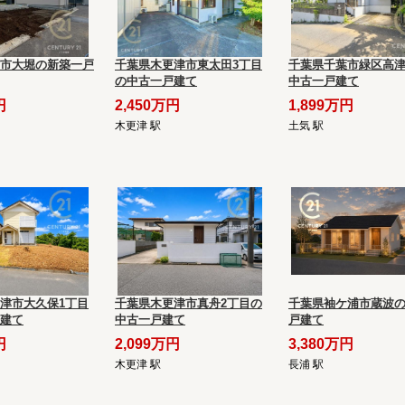
市大堀の新築一戸
千葉県木更津市東太田3丁目
千葉県千葉市緑区高
の中古一戸建て
中古一戸建て
円
2,450万円
1,899万円
木更津 駅
土気 駅
津市大久保1丁目
千葉県木更津市真舟2丁目の
千葉県袖ケ浦市蔵波
建て
中古一戸建て
戸建て
円
2,099万円
3,380万円
木更津 駅
長浦 駅