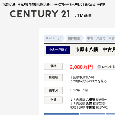
市原市八幡 中古戸建 千葉県市原市八幡｜2,080万円の中古一戸建て｜株式会社JTM商事
TOPページ
物件検索
中古一戸建て・中古
市原市八幡 中古
中古一戸建て
価格
2,080万円
千葉県市原市八幡
所在地
この地域周辺の物件を見る
1992年1月築
築年月
ＪＲ内房線
八幡宿
徒歩8分
交通
ＪＲ内房線
浜野
徒歩26分
京成千原線
学園前
徒歩59分