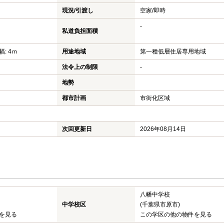
現況/引渡し
空家/即時
-
私道負担面積
幅: 4ｍ
用途地域
第一種低層住居専用地域
法令上の制限
-
地勢
都市計画
市街化区域
次回更新日
2026年08月14日
八幡中学校
中学校区
(千葉県市原市)
を見る
この学区の他の物件を見る