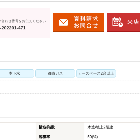
い合わせ番号をお伝えください
-202201-471
本下水
都市ガス
カースペース2台以上
構造/階数
木造/
地上2階建
容積率
50(%)