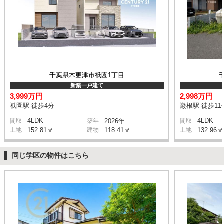
千葉県木更津市祇園1丁目
新築一戸建て
3,999万円
2,998万円
祇園駅 徒歩4分
巌根駅 徒歩11
4LDK
4LDK
間取
築年
2026年
間取
土地
152.81㎡
建物
118.41㎡
土地
132.96㎡
同じ学区の物件はこちら