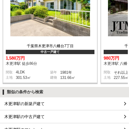
千葉県木更津市八幡台7丁目
千
中古一戸建て
1,580万円
980万円
木更津駅 徒歩86分
木更津駅 八幡台
4LDK
間取
築年
1981年
間取
それ以上
土地
301.53㎡
建物
131.66㎡
土地
227.55㎡
類似の条件から検索
木更津駅の新築戸建て
木更津駅の中古戸建て