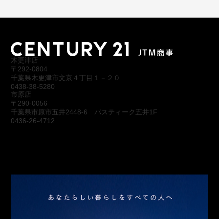
木更津店
〒292-0804
千葉県木更津市文京４丁目１－２０
0438-38-5280
市原店
〒290-0056
千葉県市原市五井2448-6 パスティーク五井1F
0436-26-4712
会社概要
アクセス
スタッフ紹介
お問合わせ