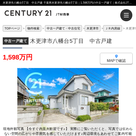
木更津市八幡台5丁目 中古戸建 千葉県木更津市八幡台5丁目｜1,598万円の中古一戸建て｜株式会社JTM商事
TOPページ
物件検索
中古一戸建て・中古住宅
木更津市
ＪＲ内房線
木更津
木更津市八幡台5丁目 中古戸建
中古一戸建て
1,598万円
MAPで確認
現地外観写真 【今すぐ内見大歓迎です♪】 実際にご覧いただくと、写真では伝わら
ない空間の広がりや雰囲気を感じていただけます♪周辺環境もあわせてご案内可能