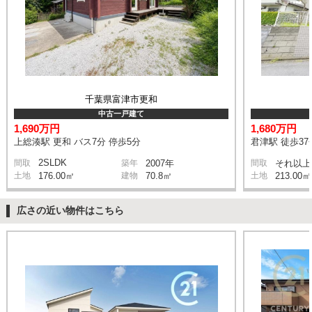
千葉県富津市更和
中古一戸建て
1,690万円
1,680万円
上総湊駅 更和 バス7分 停歩5分
君津駅 徒歩37
2SLDK
間取
築年
2007年
間取
それ以上
土地
176.00㎡
建物
70.8㎡
土地
213.00㎡
広さの近い物件はこちら