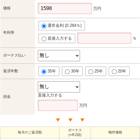
価格
万円
通常金利 (0.284％)
年利率
直接入力する
％
ボーナス払い
返済年数
35年
30年
25年
20年
直接入力する
頭金
万円
ボーナス
毎月のご返済額
物件価格
(×年2回)