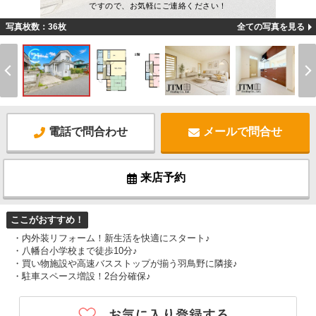
ですので、お気軽にご連絡ください！
写真枚数：36枚
全ての写真を見る
電話で問合わせ
メールで問合せ
来店予約
ここがおすすめ！
・内外装リフォーム！新生活を快適にスタート♪
・八幡台小学校まで徒歩10分♪
・買い物施設や高速バスストップが揃う羽鳥野に隣接♪
・駐車スペース増設！2台分確保♪