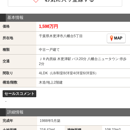
基本情報
1,598万円
価格
千葉県木更津市八幡台5丁目
所在地
MAP
種類
中古一戸建て
ＪＲ内房線 木更津駅 バス20分 八幡台ニュータウン 停歩
交通
2分
間取り
4LDK（L8/和室8/洋室4/洋室6/洋室6）
構造/階数
木造/地上2階建
セールスコメント
-
詳細情報
完成年
1988年5月築
216.42m²
108.23m
2
土地面積
建物面積