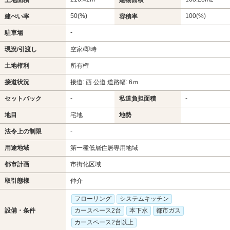
50(%)
100(%)
建ぺい率
容積率
-
駐車場
現況/引渡し
空家/即時
土地権利
所有権
接道状況
接道: 西 公道 道路幅: 6ｍ
-
-
セットバック
私道負担面積
地目
宅地
地勢
-
法令上の制限
用途地域
第一種低層住居専用地域
都市計画
市街化区域
取引態様
仲介
フローリング
システムキッチン
設備・条件
カースペース2台
本下水
都市ガス
カースペース2台以上