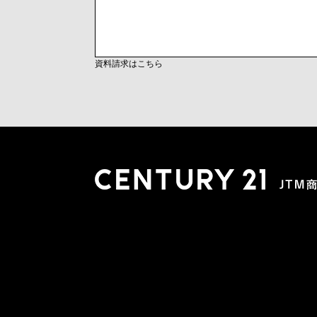
資料請求はこちら
木更津店
〒292-0804 千葉県木更津市文京４丁目１－２０
0438-38-5280
営業時間:10:00-19:00 定休日：水曜日
市原店
〒290-0056 千葉県市原市五井2448-6 パスティーク五
0436-26-4712
営業時間:10:00-19:00 定休日：水曜日
会社概要
スタッフ紹介