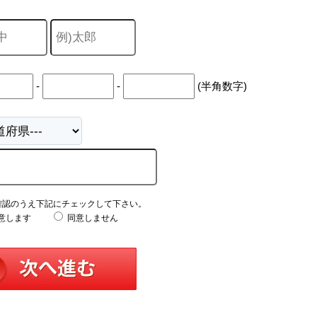
-
-
(半角数字)
確認のうえ下記にチェックして下さい。
意します
同意しません