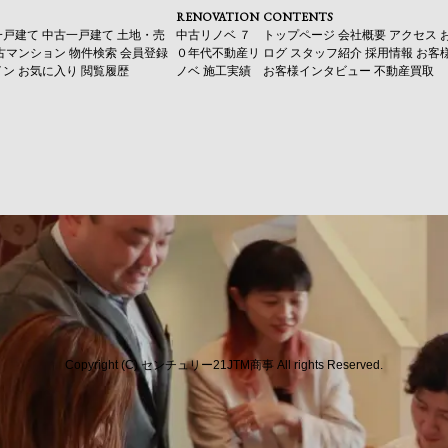
RENOVATION
CONTENTS
一戸建て
中古一戸建て
土地・売
中古リノベ
７
トップページ
会社概要
アクセス
古マンション
物件検索
会員登録
０年代不動産リ
ログ
スタッフ紹介
採用情報
お客
イン
お気に入り
閲覧履歴
ノベ
施工実績
お客様インタビュー
不動産買取
Copyright (C) センチュリー21JTM商事 All rights Reserved.