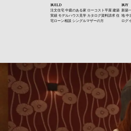
BUILD
BUY
注文住宅
中庭のある家
ローコスト平屋
建築
新築
実績
モデルハウス見学
カタログ資料請求
住
地
中
宅ローン相談
シングルマザーの方
ログ