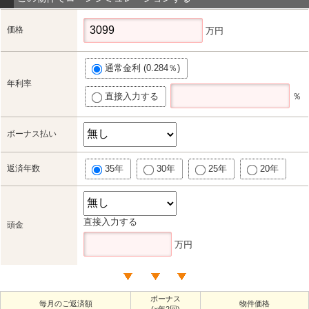
価格
万円
通常金利 (0.284％)
年利率
直接入力する
％
ボーナス払い
返済年数
35年
30年
25年
20年
直接入力する
頭金
万円
ボーナス
毎月のご返済額
物件価格
(×年2回)