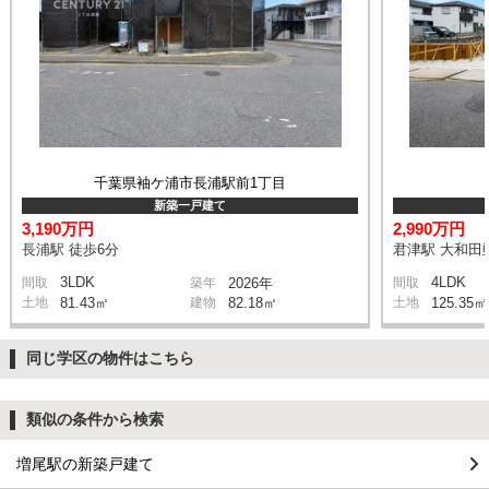
千葉県袖ケ浦市長浦駅前1丁目
新築一戸建て
3,190万円
2,990万円
長浦駅 徒歩6分
君津駅 大和田郵
3LDK
4LDK
間取
築年
2026年
間取
土地
81.43㎡
建物
82.18㎡
土地
125.35㎡
同じ学区の物件はこちら
類似の条件から検索
増尾駅の新築戸建て