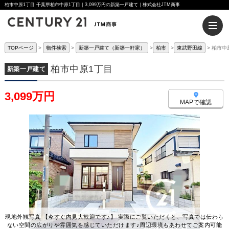
柏市中原1丁目 千葉県柏市中原1丁目｜3,099万円の新築一戸建て｜株式会社JTM商事
TOPページ
物件検索
新築一戸建て（新築一軒家）
柏市
東武野田線
柏市中
柏市中原1丁目
新築一戸建て
3,099万円
MAPで確認
現地外観写真 【今すぐ内見大歓迎です♪】 実際にご覧いただくと、写真では伝わら
ない空間の広がりや雰囲気を感じていただけます♪周辺環境もあわせてご案内可能