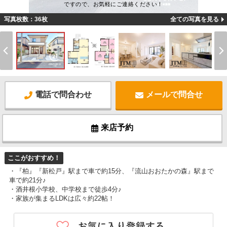
ですので、お気軽にご連絡ください！
写真枚数：36枚
全ての写真を見る
電話で問合わせ
メールで問合せ
来店予約
ここがおすすめ！
・『柏』『新松戸』駅まで車で約15分、『流山おおたかの森』駅まで
車で約21分♪
・酒井根小学校、中学校まで徒歩4分♪
・家族が集まるLDKは広々約22帖！