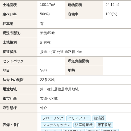
100.17m²
94.12m
2
土地面積
建物面積
50(%)
100(%)
建ぺい率
容積率
駐車場
有
現況/引渡し
新築/即時
土地権利
所有権
接道状況
接道: 北東 公道 道路幅: 4ｍ
-
-
セットバック
私道負担面積
地目
宅地
地勢
法令上の制限
22条区域
用途地域
第一種低層住居専用地域
都市計画
市街化区域
取引態様
仲介
フローリング
バリアフリー
給湯器
設備・条件
システムキッチン
浴室乾燥機
床下収納