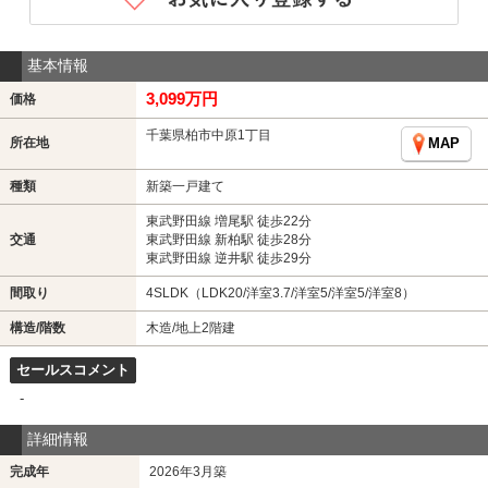
基本情報
3,099万円
価格
千葉県柏市中原1丁目
所在地
MAP
種類
新築一戸建て
東武野田線 増尾駅 徒歩22分
交通
東武野田線 新柏駅 徒歩28分
東武野田線 逆井駅 徒歩29分
間取り
4SLDK（LDK20/洋室3.7/洋室5/洋室5/洋室8）
構造/階数
木造/地上2階建
セールスコメント
-
詳細情報
完成年
2026年3月築