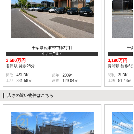
千葉県君津市杢師2丁目
千
中古一戸建て
3,580万円
3,190万円
君津駅 徒歩28分
長浦駅 徒歩6
4SLDK
3LDK
間取
築年
2009年
間取
土地
331.58㎡
建物
129.04㎡
土地
81.43㎡
広さの近い物件はこちら