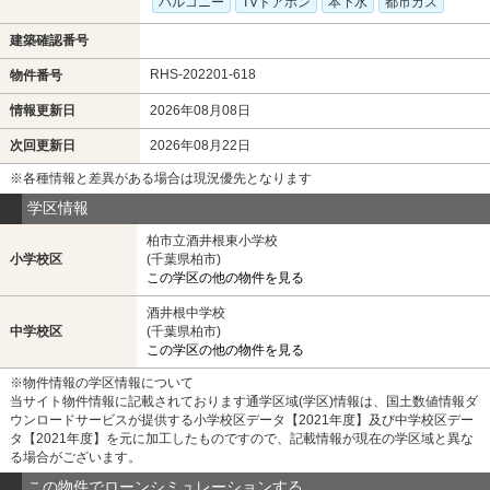
バルコニー
TVドアホン
本下水
都市ガス
建築確認番号
RHS-202201-618
物件番号
情報更新日
2026年08月08日
次回更新日
2026年08月22日
※各種情報と差異がある場合は現況優先となります
学区情報
柏市立酒井根東小学校
小学校区
(千葉県柏市)
この学区の他の物件を見る
酒井根中学校
中学校区
(千葉県柏市)
この学区の他の物件を見る
※物件情報の学区情報について
当サイト物件情報に記載されております通学区域(学区)情報は、国土数値情報ダ
ウンロードサービスが提供する小学校区データ【2021年度】及び中学校区デー
タ【2021年度】を元に加工したものですので、記載情報が現在の学区域と異な
る場合がございます。
この物件でローンシミュレーションする