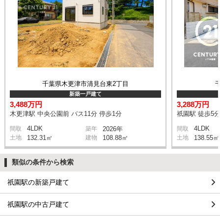
千葉県木更津市清見台東2丁目
新築一戸建て
3,488万円
3,288万円
木更津駅 中央公園前 バス11分 停歩1分
祇園駅 徒歩5
4LDK
4LDK
間取
築年
2026年
間取
土地
132.31㎡
建物
108.88㎡
土地
138.55㎡
類似の条件から検索
祇園駅の新築戸建て
祇園駅の中古戸建て