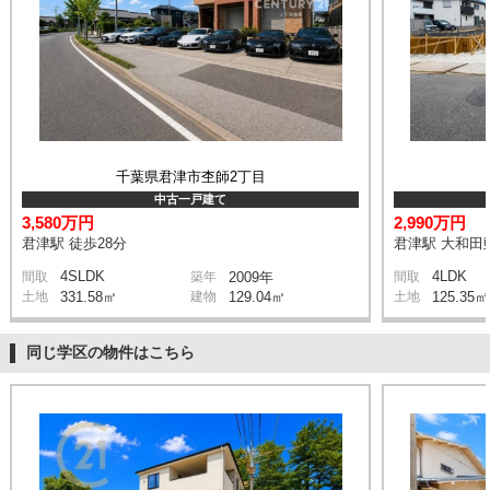
千葉県君津市杢師2丁目
中古一戸建て
3,580万円
2,990万円
君津駅 徒歩28分
君津駅 大和田郵
4SLDK
4LDK
間取
築年
2009年
間取
土地
331.58㎡
建物
129.04㎡
土地
125.35㎡
同じ学区の物件はこちら