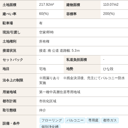
217.92m²
110.07m
2
土地面積
建物面積
60(%)
200(%)
建ぺい率
容積率
駐車場
有
現況/引渡し
空家/即時
土地権利
所有権
接道状況
接道: 南 公道 道路幅: 5.3ｍ
-
-
セットバック
私道負担面積
地目
宅地
地勢
ひな段
※雨漏りあり ※残金決済後、売主にてパルコニー防水
法令上の制限
実施
用途地域
第一種中高層住居専用地域
都市計画
市街化区域
取引態様
仲介
フローリング
バルコニー
専用庭
都市ガス
設備・条件
個別浄化槽