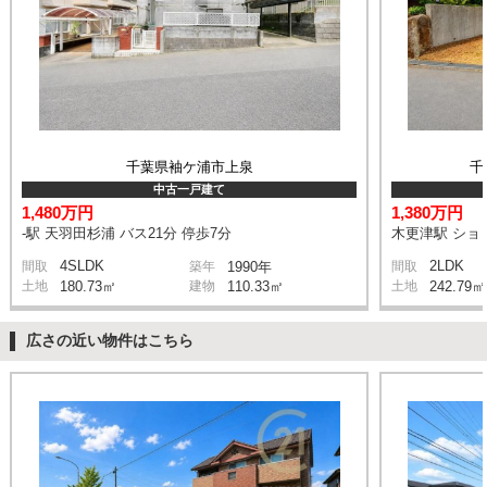
千葉県袖ケ浦市上泉
千
中古一戸建て
1,480万円
1,380万円
-駅 天羽田杉浦 バス21分 停歩7分
木更津駅 ショ
4SLDK
2LDK
間取
築年
1990年
間取
土地
180.73㎡
建物
110.33㎡
土地
242.79㎡
広さの近い物件はこちら