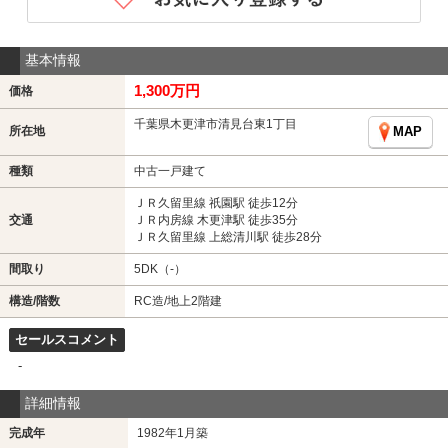
基本情報
1,300万円
価格
千葉県木更津市清見台東1丁目
所在地
MAP
種類
中古一戸建て
ＪＲ久留里線 祇園駅 徒歩12分
交通
ＪＲ内房線 木更津駅 徒歩35分
ＪＲ久留里線 上総清川駅 徒歩28分
間取り
5DK（-）
構造/階数
RC造/地上2階建
セールスコメント
-
詳細情報
完成年
1982年1月築