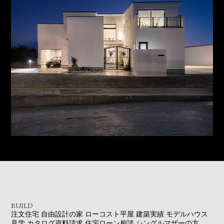
BUILD
注文住宅
自由設計の家
ローコスト平屋
建築実績
モデルハウス
見学
カタログ資料請求
住宅ローン相談
シングルマザーの方