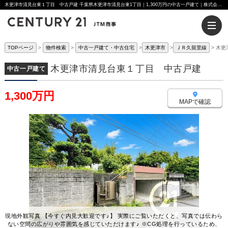
木更津市清見台東１丁目 中古戸建 千葉県木更津市清見台東1丁目｜1,300万円の中古一戸建て｜株式会社JTM商事
TOPページ
物件検索
中古一戸建て・中古住宅
木更津市
ＪＲ久留里線
木更
木更津市清見台東１丁目 中古戸建
中古一戸建て
1,300万円
MAPで確認
現地外観写真 【今すぐ内見大歓迎です♪】 実際にご覧いただくと、写真では伝わら
ない空間の広がりや雰囲気を感じていただけます♪ ※CG処理を行っているため、