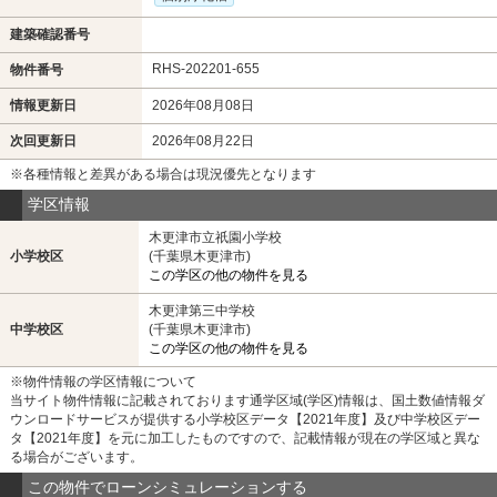
建築確認番号
RHS-202201-655
物件番号
情報更新日
2026年08月08日
次回更新日
2026年08月22日
※各種情報と差異がある場合は現況優先となります
学区情報
木更津市立祇園小学校
小学校区
(千葉県木更津市)
この学区の他の物件を見る
木更津第三中学校
中学校区
(千葉県木更津市)
この学区の他の物件を見る
※物件情報の学区情報について
当サイト物件情報に記載されております通学区域(学区)情報は、国土数値情報ダ
ウンロードサービスが提供する小学校区データ【2021年度】及び中学校区デー
タ【2021年度】を元に加工したものですので、記載情報が現在の学区域と異な
る場合がございます。
この物件でローンシミュレーションする