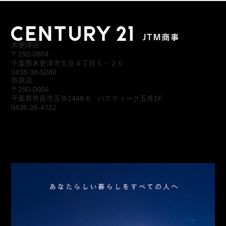
木更津店
〒292-0804
千葉県木更津市文京４丁目１－２０
0438-38-5280
市原店
〒290-0056
千葉県市原市五井2448-6 パスティーク五井1F
0436-26-4712
会社概要
アクセス
スタッフ紹介
お問合わせ