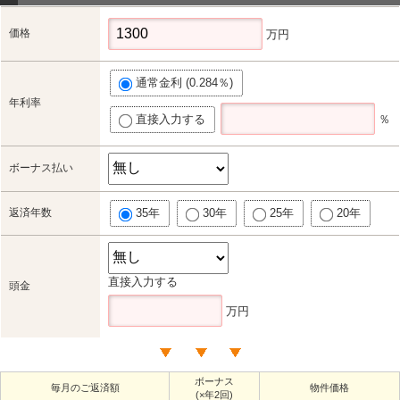
価格
万円
通常金利 (0.284％)
年利率
直接入力する
％
ボーナス払い
返済年数
35年
30年
25年
20年
直接入力する
頭金
万円
ボーナス
毎月のご返済額
物件価格
(×年2回)