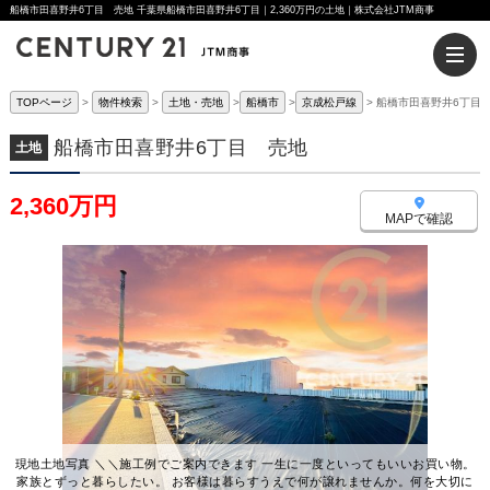
船橋市田喜野井6丁目 売地 千葉県船橋市田喜野井6丁目｜2,360万円の土地｜株式会社JTM商事
TOPページ
物件検索
土地・売地
船橋市
京成松戸線
船橋市田喜野井6丁目
船橋市田喜野井6丁目 売地
土地
2,360万円
MAPで確認
現地土地写真 ＼＼施工例でご案内できます 一生に一度といってもいいお買い物。
家族とずっと暮らしたい。 お客様は暮らすうえで何が譲れませんか。何を大切に