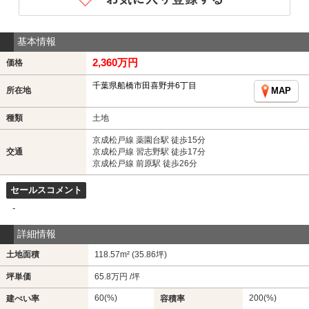
基本情報
2,360万円
価格
千葉県船橋市田喜野井6丁目
所在地
MAP
種類
土地
京成松戸線 薬園台駅 徒歩15分
交通
京成松戸線 習志野駅 徒歩17分
京成松戸線 前原駅 徒歩26分
セールスコメント
-
詳細情報
土地面積
118.57m² (35.86坪)
坪単価
65.8万円 /坪
60(%)
200(%)
建ぺい率
容積率