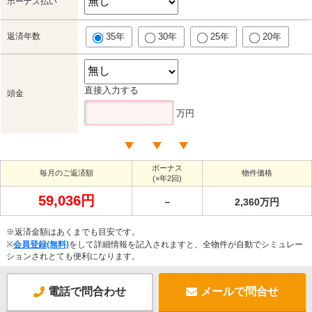
ボーナス払い
返済年数
35年
30年
25年
20年
直接入力する
頭金
万円
ボーナス
毎月のご返済額
物件価格
(×年2回)
59,036円
－
2,360万円
※返済金額はあくまでも目安です。
※
会員登録(無料)
をして詳細情報を記入されますと、全物件が自動でシミュレー
ションされとても便利になります。
電話で問合わせ
メールで問合せ