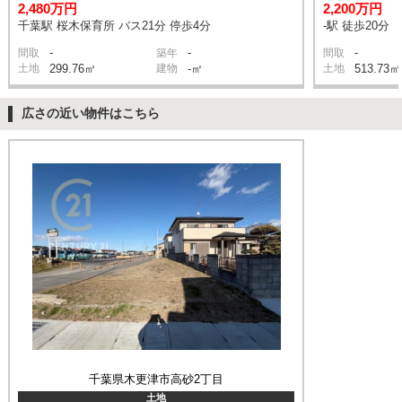
2,480万円
2,200万円
千葉駅 桜木保育所 バス21分 停歩4分
-駅 徒歩20分
-
-
-
間取
築年
間取
土地
299.76㎡
建物
-㎡
土地
513.73㎡
広さの近い物件はこちら
千葉県木更津市高砂2丁目
土地