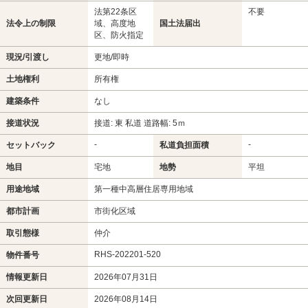
法第22条区
不要
法令上の制限
域、高度地
国土法届出
区、防火指定
現況/引渡し
更地/即時
土地権利
所有権
建築条件
なし
接道状況
接道: 東 私道 道路幅: 5ｍ
-
-
セットバック
私道負担面積
地目
宅地
地勢
平坦
用途地域
第一種中高層住居専用地域
都市計画
市街化区域
取引態様
仲介
RHS-202201-520
物件番号
情報更新日
2026年07月31日
次回更新日
2026年08月14日