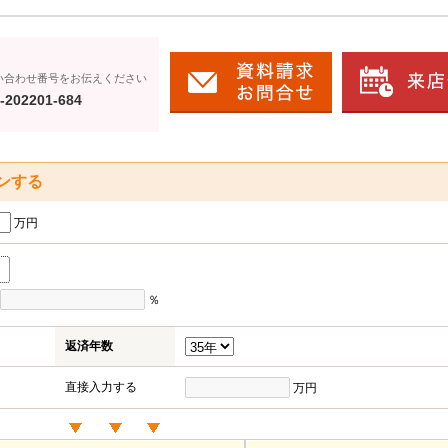
い合わせ番号をお伝えください
-202201-684
ンする
万円
％
返済年数
直接入力する
万円