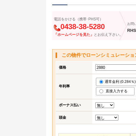
電話をかける（携帯･PHS可）
お問
0438-38-5280
RHS
「ホームページを見た」
とお伝え下さい。
この物件でローンシミュレーショ
価格
通常金利 (0.284％)
年利率
直接入力する
ボーナス払い
頭金