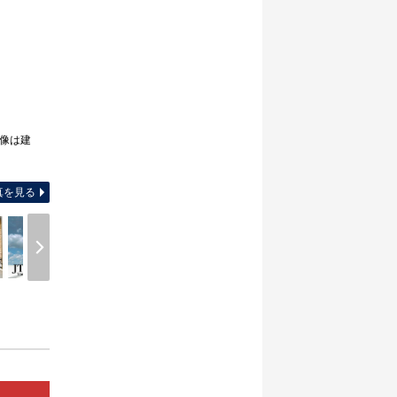
像は建
間取り図
真を見る