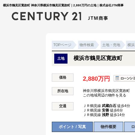
横浜市鶴見区寛政町 神奈川県横浜市鶴見区寛政町｜2,880万円の土地｜株式会社JTM商事
TOPページ
物件検索
土地・売地
横浜
横浜市鶴見区寛政町
土地
価格
2,880万円
神奈川県横浜市鶴見区寛政町
所在地
この地域周辺の物件を見る
ＪＲ鶴見線
武蔵白石
徒歩4分
交通
ＪＲ鶴見線
安善
徒歩6分
ＪＲ鶴見線
浅野
徒歩14分
ポイント / 写真
物件概要
ロ