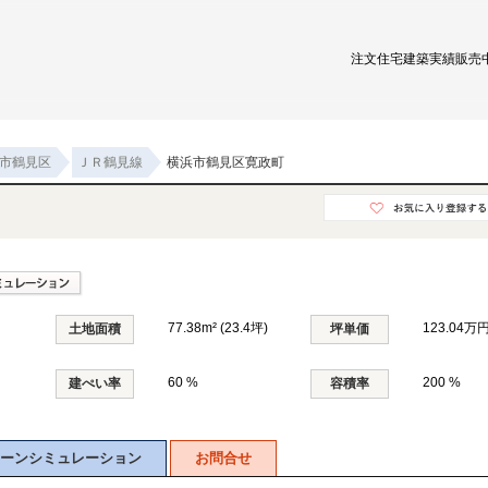
注文住宅
建築実績
販売
市鶴見区
ＪＲ鶴見線
横浜市鶴見区寛政町
77.38m² (23.4坪)
123.04万円
土地面積
坪単価
60 %
200 %
建ぺい率
容積率
ーンシミュレーション
お問合せ