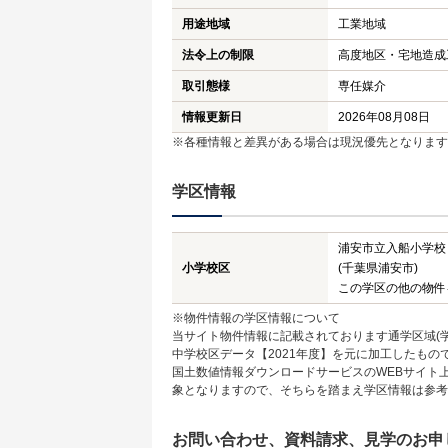
用途地域
工業地域
法令上の制限
高度地区・宅地造成
取引態様
専任媒介
情報更新日
2026年08月08日
※各種情報と差異がある場合は現況優先となります
学区情報
浦安市立入船小学校
小学校区
(千葉県浦安市)
この学区の他の物件
※物件情報の学区情報について
当サイト物件情報に記載されております通学区域(学
中学校区データ【2021年度】を元に加工したも
国土数値情報ダウンロードサービスのWEBサイト
象となりますので、そちらを踏まえ学区情報は参考
お問い合わせ、資料請求、見学のお申