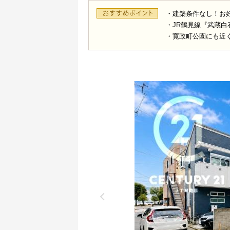
・建築条件なし！お
・JR鶴見線『武蔵白
・寛政町公園にも近