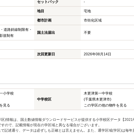
セットバック
-
地目
宅地
都市計画
市街化区域
域・道路斜線制限有・
国土法届出
不要
影規制有
次回更新日
2026年08月14日
一小学校
木更津第一中学校
中学校区
(千葉県木更津市)
を見る
この学区の他の物件を見る
区)情報は、国土数値情報ダウンロードサービスが提供する小学校区データ【2021
のですので、記載情報が現在の学区域と異なる場合がございます。
上で記述通り、データは必ずしも正確とは言えません。また、通学区域(学区)は毎年