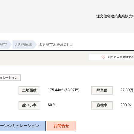
注文住宅
建築実績
販売
津市
ＪＲ内房線
木更津市木更津2丁目
175.44m² (53.07坪)
27.89万
土地面積
坪単価
60 %
200 %
建ぺい率
容積率
ーンシミュレーション
お問合せ