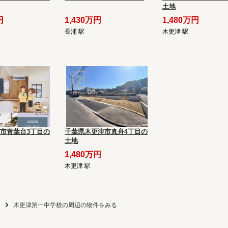
土地
円
1,430万円
1,480万円
長浦 駅
木更津 駅
市青葉台3丁目の
千葉県木更津市真舟4丁目の
土地
1,480万円
木更津 駅
木更津第一中学校の周辺の物件をみる