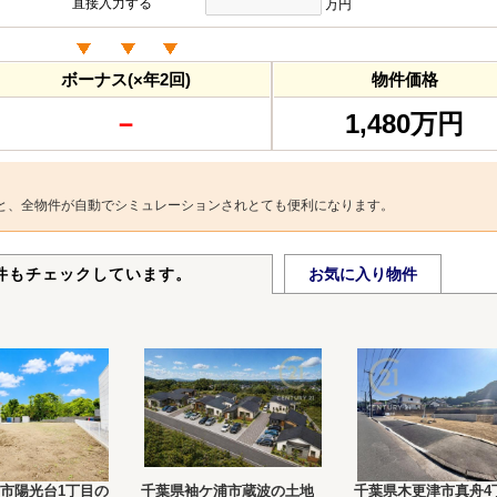
直接入力する
万円
ボーナス(×年2回)
物件価格
－
1,480万円
と、全物件が自動でシミュレーションされとても便利になります。
件もチェックしています。
お気に入り物件
市陽光台1丁目の
千葉県袖ケ浦市蔵波の土地
千葉県木更津市真舟4