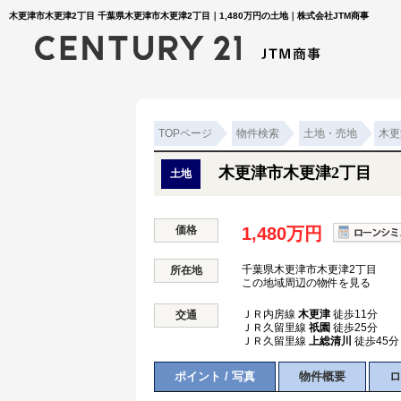
木更津市木更津2丁目 千葉県木更津市木更津2丁目｜1,480万円の土地｜株式会社JTM商事
TOPページ
物件検索
土地・売地
木更
木更津市木更津2丁目
土地
価格
1,480万円
千葉県木更津市木更津2丁目
所在地
この地域周辺の物件を見る
ＪＲ内房線
木更津
徒歩11分
交通
ＪＲ久留里線
祇園
徒歩25分
ＪＲ久留里線
上総清川
徒歩45分
ポイント / 写真
物件概要
ロ