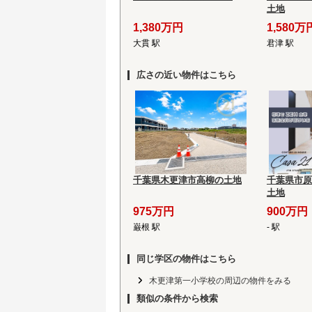
土地
1,380万円
1,580万
大貫 駅
君津 駅
広さの近い物件はこちら
千葉県木更津市高柳の土地
千葉県市原
土地
975万円
900万円
巌根 駅
- 駅
同じ学区の物件はこちら
木更津第一小学校の周辺の物件をみる
類似の条件から検索