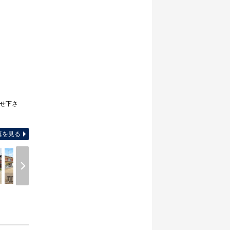
合せ下さ
間取り図
真を見る