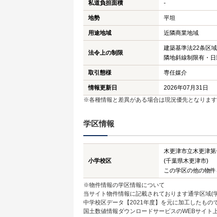
私道負担面積
-
地勢
平坦
用途地域
近隣商業地域
建築基準法22条区
法令上の制限
隣地斜線制限有・日
取引態様
専任媒介
情報更新日
2026年07月31日
※各種情報と差異がある場合は現況優先となります
学区情報
木更津市立木更津第
小学校区
(千葉県木更津市)
この学区の他の物件
※物件情報の学区情報について
当サイト物件情報に記載されております通学区域(学
中学校区データ【2021年度】を元に加工したも
国土数値情報ダウンロードサービスのWEBサイト