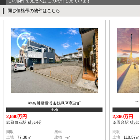
この物件を見た人はこの物件も見ています
同じ価格帯の物件はこちら
神奈川県横浜市鶴見区寛政町
千
土地
2,880万円
2,360万円
武蔵白石駅 徒歩4分
薬園台駅 徒歩1
-
-
-
間取
築年
間取
土地
77.38㎡
建物
-㎡
土地
118.57㎡