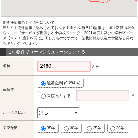
※物件情報の学区情報について
当サイト物件情報に記載されております通学区域(学区)情報は、国土数値情報ダ
ウンロードサービスが提供する小学校区データ【2021年度】及び中学校区デー
タ【2021年度】を元に加工したものですので、記載情報が現在の学区域と異な
る場合がございます。
この物件でローンシミュレーションする
価格
万円
通常金利 (0.284％)
年利率
直接入力する
％
ボーナス払い
返済年数
35年
30年
25年
20年