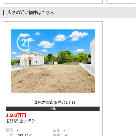
広さの近い物件はこちら
千葉県君津市陽光台1丁目
土地
1,580万円
君津駅 徒歩15分
-
-
間取
築年
土地
283.14㎡
建物
-㎡