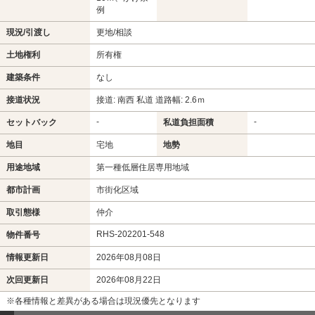
例
現況/引渡し
更地/相談
土地権利
所有権
建築条件
なし
接道状況
接道: 南西 私道 道路幅: 2.6ｍ
-
-
セットバック
私道負担面積
地目
宅地
地勢
用途地域
第一種低層住居専用地域
都市計画
市街化区域
取引態様
仲介
RHS-202201-548
物件番号
情報更新日
2026年08月08日
次回更新日
2026年08月22日
※各種情報と差異がある場合は現況優先となります