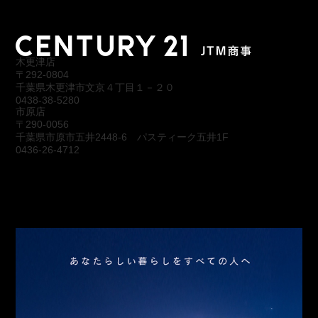
木更津店
〒292-0804
千葉県木更津市文京４丁目１－２０
0438-38-5280
市原店
〒290-0056
千葉県市原市五井2448-6 パスティーク五井1F
0436-26-4712
会社概要
アクセス
スタッフ紹介
お問合わせ