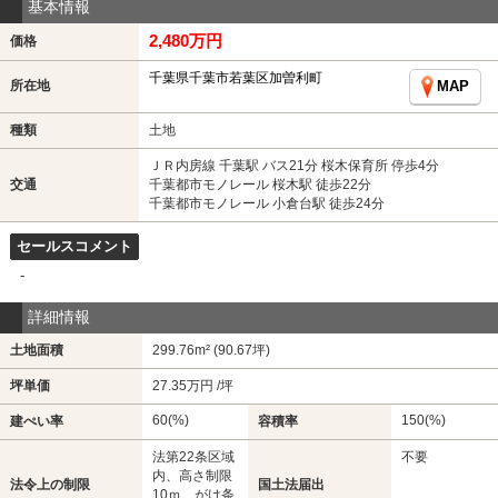
基本情報
2,480万円
価格
千葉県千葉市若葉区加曽利町
所在地
MAP
種類
土地
ＪＲ内房線 千葉駅 バス21分 桜木保育所 停歩4分
交通
千葉都市モノレール 桜木駅 徒歩22分
千葉都市モノレール 小倉台駅 徒歩24分
セールスコメント
-
詳細情報
土地面積
299.76m² (90.67坪)
坪単価
27.35万円 /坪
60(%)
150(%)
建ぺい率
容積率
法第22条区域
不要
内、高さ制限
法令上の制限
国土法届出
10ｍ、がけ条