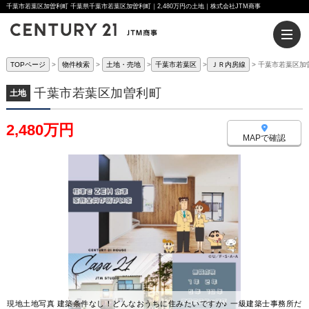
千葉市若葉区加曽利町 千葉県千葉市若葉区加曽利町｜2,480万円の土地｜株式会社JTM商事
TOPページ
物件検索
土地・売地
千葉市若葉区
ＪＲ内房線
千葉市若葉区加
千葉市若葉区加曽利町
土地
2,480万円
MAPで確認
現地土地写真 建築条件なし！どんなおうちに住みたいですか♪ 一級建築士事務所だ