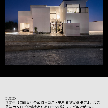
BUILD
注文住宅
自由設計の家
ローコスト平屋
建築実績
モデルハウス
見学
カタログ資料請求
住宅ローン相談
シングルマザーの方