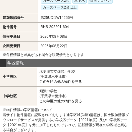
カースペース2台
本下水
個別プロパン
カースペース2台以上
建築確認番号
第25UDI1W14256号
RHS-202201-604
物件番号
情報更新日
2026年08月08日
次回更新日
2026年08月22日
※各種情報と差異がある場合は現況優先となります
学区情報
木更津市立畑沢小学校
小学校区
(千葉県木更津市)
この学区の他の物件を見る
畑沢中学校
中学校区
(千葉県木更津市)
この学区の他の物件を見る
※物件情報の学区情報について
当サイト物件情報に記載されております通学区域(学区)情報は、国土数値情報ダ
ウンロードサービスが提供する小学校区データ【2021年度】及び中学校区デー
タ【2021年度】を元に加工したものですので、記載情報が現在の学区域と異な
る場合がございます。