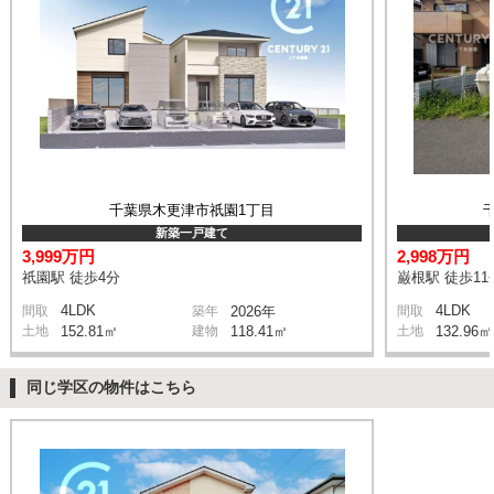
千葉県木更津市祇園1丁目
新築一戸建て
3,999万円
2,998万円
祇園駅 徒歩4分
巌根駅 徒歩11
4LDK
4LDK
間取
築年
2026年
間取
土地
152.81㎡
建物
118.41㎡
土地
132.96㎡
同じ学区の物件はこちら