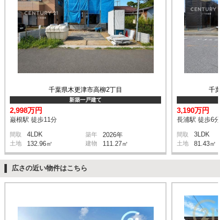
千葉県木更津市高柳2丁目
千
新築一戸建て
2,998万円
3,190万円
巌根駅 徒歩11分
長浦駅 徒歩6
4LDK
3LDK
間取
築年
2026年
間取
土地
132.96㎡
建物
111.27㎡
土地
81.43㎡
広さの近い物件はこちら