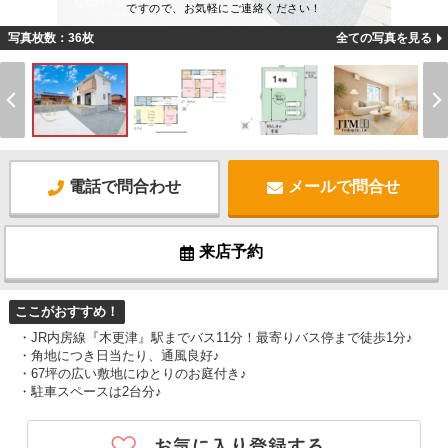
ですので、お気軽にご連絡ください！
写真枚数：36枚
全ての写真を見る
電話で問合わせ
メールで問合せ
来店予約
ここがおすすめ！
・JR内房線『木更津』駅までバス11分！最寄りバス停まで徒歩1分♪
・角地につき日当たり、通風良好♪
・67坪の広い敷地にゆとりのお庭付き♪
・駐車スペースは2台分♪