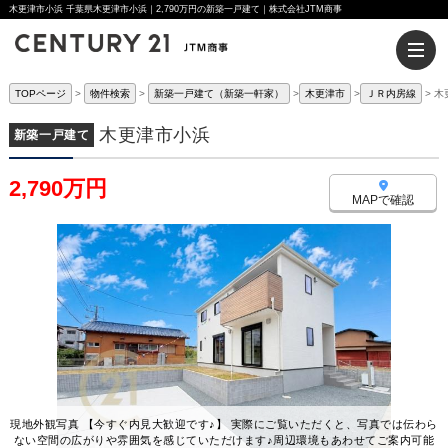
木更津市小浜 千葉県木更津市小浜｜2,790万円の新築一戸建て｜株式会社JTM商事
TOPページ
物件検索
新築一戸建て（新築一軒家）
木更津市
ＪＲ内房線
木
木更津市小浜
新築一戸建て
2,790万円
MAPで確認
現地外観写真 【今すぐ内見大歓迎です♪】 実際にご覧いただくと、写真では伝わら
ない空間の広がりや雰囲気を感じていただけます♪周辺環境もあわせてご案内可能