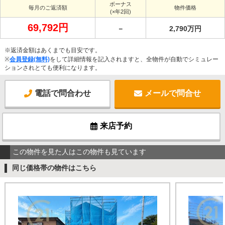
ボーナス
毎月のご返済額
物件価格
(×年2回)
69,792円
－
2,790万円
※返済金額はあくまでも目安です。
※
会員登録(無料)
をして詳細情報を記入されますと、全物件が自動でシミュレー
ションされとても便利になります。
電話で問合わせ
メールで問合せ
来店予約
この物件を見た人はこの物件も見ています
同じ価格帯の物件はこちら