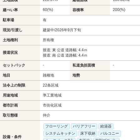
60(%)
200(%)
建ぺい率
容積率
駐車場
有
現況/引渡し
建築中/2026年9月下旬
土地権利
所有権
接道: 東 公道 道路幅: 4.4ｍ
接道状況
接道: 南 公道 道路幅: 4.4ｍ
-
-
セットバック
私道負担面積
地目
雑種地
地勢
法令上の制限
22条区域
用途地域
準工業地域
都市計画
市街化区域
取引態様
仲介
フローリング
バリアフリー
給湯器
システムキッチン
床下収納
バルコニー
設備・条件