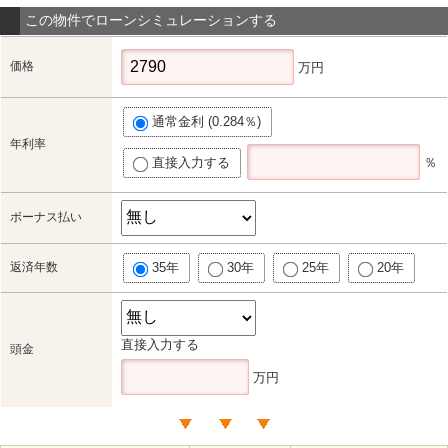
この物件でローンシミュレーションする
価格
万円
通常金利 (0.284％)
年利率
直接入力する
％
ボーナス払い
返済年数
35年
30年
25年
20年
直接入力する
頭金
万円