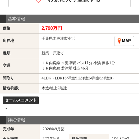
基本情報
2,790万円
価格
千葉県木更津市小浜
所在地
MAP
種類
新築一戸建て
ＪＲ内房線 木更津駅 バス11分 小浜 停歩1分
交通
ＪＲ内房線 君津駅 徒歩46分
間取り
4LDK（LDK16/洋室5.2/洋室6/洋室6/洋室8）
構造/階数
木造/地上2階建
セールスコメント
-
詳細情報
完成年
2026年9月築
222.37m²
106.82m
2
土地面積
建物面積