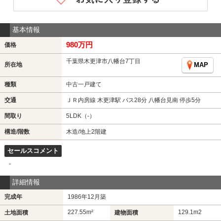
基本情報
980万円
価格
千葉県木更津市八幡台7丁目
所在地
MAP
種類
中古一戸建て
交通
ＪＲ内房線 木更津駅 バス28分 八幡台見南 停歩5分
間取り
5LDK（-）
構造/階数
木造/地上2階建
セールスコメント
-
詳細情報
完成年
1986年12月築
227.55m²
129.1m
2
土地面積
建物面積