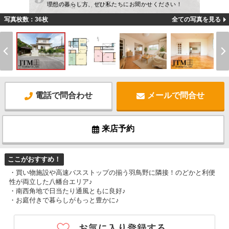
理想の暮らし方、ぜひ私たちにお聞かせください！
写真枚数：36枚
全ての写真を見る
電話で問合わせ
メールで問合せ
来店予約
ここがおすすめ！
・買い物施設や高速バスストップの揃う羽鳥野に隣接！のどかと利便
性が両立した八幡台エリア♪
・南西角地で日当たり通風ともに良好♪
・お庭付きで暮らしがもっと豊かに♪