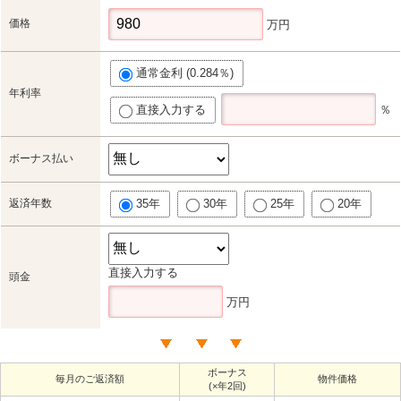
価格
万円
通常金利 (0.284％)
年利率
直接入力する
％
ボーナス払い
返済年数
35年
30年
25年
20年
直接入力する
頭金
万円
ボーナス
毎月のご返済額
物件価格
(×年2回)