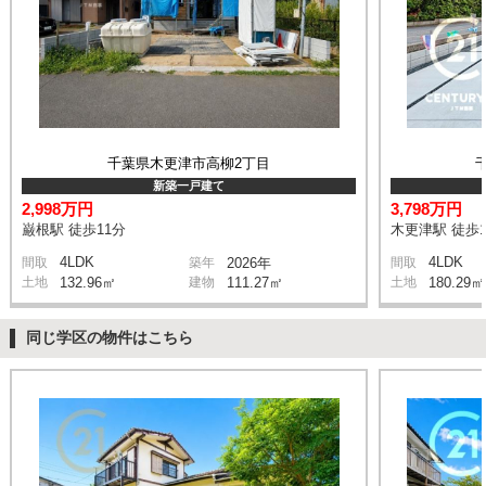
千葉県木更津市高柳2丁目
新築一戸建て
2,998万円
3,798万円
巌根駅 徒歩11分
木更津駅 徒歩1
4LDK
4LDK
間取
築年
2026年
間取
土地
132.96㎡
建物
111.27㎡
土地
180.29㎡
同じ学区の物件はこちら