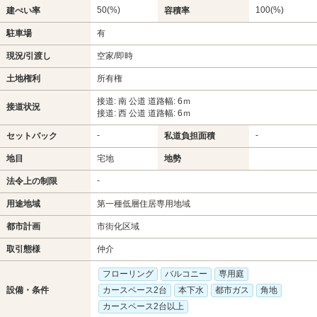
50(%)
100(%)
建ぺい率
容積率
駐車場
有
現況/引渡し
空家/即時
土地権利
所有権
接道: 南 公道 道路幅: 6ｍ
接道状況
接道: 西 公道 道路幅: 6ｍ
-
-
セットバック
私道負担面積
地目
宅地
地勢
-
法令上の制限
用途地域
第一種低層住居専用地域
都市計画
市街化区域
取引態様
仲介
フローリング
バルコニー
専用庭
設備・条件
カースペース2台
本下水
都市ガス
角地
カースペース2台以上