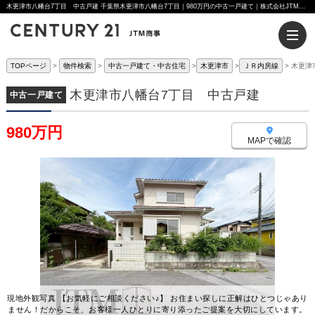
木更津市八幡台7丁目 中古戸建 千葉県木更津市八幡台7丁目｜980万円の中古一戸建て｜株式会社JTM商事
TOPページ
物件検索
中古一戸建て・中古住宅
木更津市
ＪＲ内房線
木更津
木更津市八幡台7丁目 中古戸建
中古一戸建て
980万円
MAPで確認
現地外観写真 【お気軽にご相談ください♪】 お住まい探しに正解はひとつじゃあり
ません！だからこそ、お客様一人ひとりに寄り添ったご提案を大切にしています。