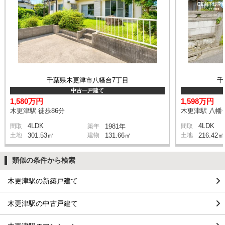
千葉県木更津市八幡台7丁目
千
中古一戸建て
1,580万円
1,598万円
木更津駅 徒歩86分
木更津駅 八幡
4LDK
4LDK
間取
築年
1981年
間取
土地
301.53㎡
建物
131.66㎡
土地
216.42㎡
類似の条件から検索
木更津駅の新築戸建て
木更津駅の中古戸建て