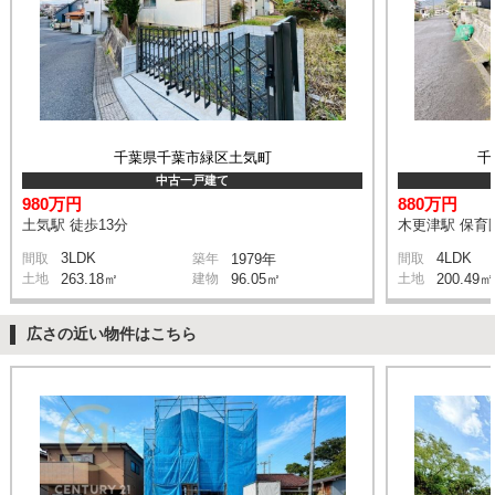
千葉県千葉市緑区土気町
千
中古一戸建て
980万円
880万円
土気駅 徒歩13分
木更津駅 保育園
3LDK
4LDK
間取
築年
1979年
間取
土地
263.18㎡
建物
96.05㎡
土地
200.49㎡
広さの近い物件はこちら