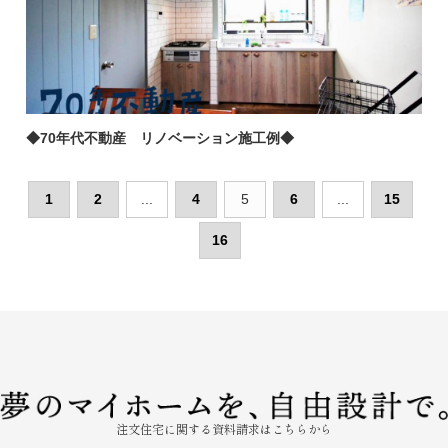
◆70年代不動産 リノベーション施工例◆
1
2
...
4
5
6
...
15
16
注文住宅に関する資料請求はこちらから